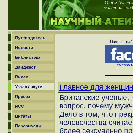
О чем бы ни 
молитва свод
Путеводитель
Подписывайт
Новости
Библиотека
fb.com/sc
Дайджест
Видео
Главное для женщины
Уголок науки
Британские ученые, 
Пресса
вопрос, почему муж
ИСС
Дело в том, что пре
Цитаты
человечества считае
Персоналии
более сексуально пр