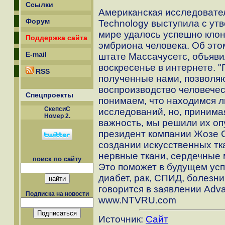
Ссылки
Американская исследовател
Форум
Technology выступила с ут
мире удалось успешно клон
Поддержка сайта
эмбриона человека. Об это
E-mail
штате Массачусетс, объяви
воскресенье в интернете. 
RSS
полученные нами, позволяют
воспроизводство человечес
Спецпроекты
понимаем, что находимся л
СкепсиС
исследований, но, принима
Номер 2.
важность, мы решили их опу
президент компании Жозе С
создании искусственных тк
нервные ткани, сердечные 
поиск по сайту
Это поможет в будущем усп
диабет, рак, СПИД, болезн
говорится в заявлении Adva
Подписка на новости
www.NTVRU.com
Источник:
Сайт