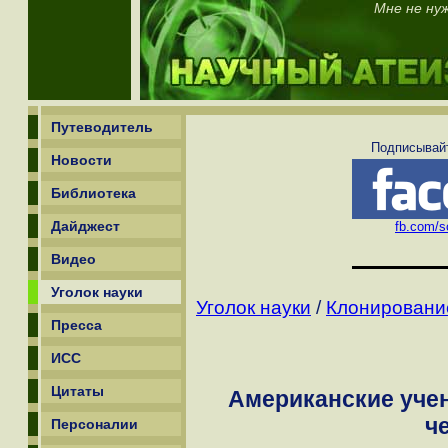
Мне не ну
Путеводитель
Подписывайт
Новости
Библиотека
Дайджест
fb.com/sc
Видео
Уголок науки
Уголок науки
/
Клонирование
Пресса
ИСС
Цитаты
Американские уче
ч
Персоналии