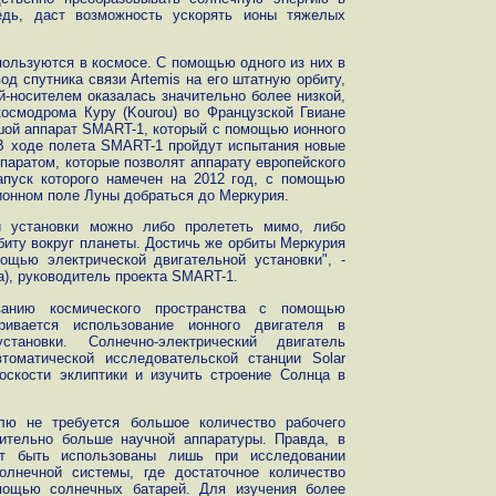
редь, даст возможность ускорять ионы тяжелых
ользуются в космосе. С помощью одного из них в
д спутника связи Artemis на его штатную орбиту,
й-носителем оказалась значительно более низкой,
космодрома Куру (Kourou) во Французской Гвиане
шой аппарат SMART-1, который с помощью ионного
В ходе полета SMART-1 пройдут испытания новые
аратом, которые позволят аппарату европейского
запуск которого намечен на 2012 год, с помощью
ционном поле Луны добраться до Меркурия.
й установки можно либо пролететь мимо, либо
биту вокруг планеты. Достичь же орбиты Меркурия
щью электрической двигательной установки", -
a), руководитель проекта SMART-1.
анию космического пространства с помощью
тривается использование ионного двигателя в
тановки. Солнечно-электрический двигатель
томатической исследовательской станции Solar
лоскости эклиптики и изучить строение Солнца в
лю не требуется большое количество рабочего
чительно больше научной аппаратуры. Правда, в
т быть использованы лишь при исследовании
олнечной системы, где достаточное количество
мощью солнечных батарей. Для изучения более