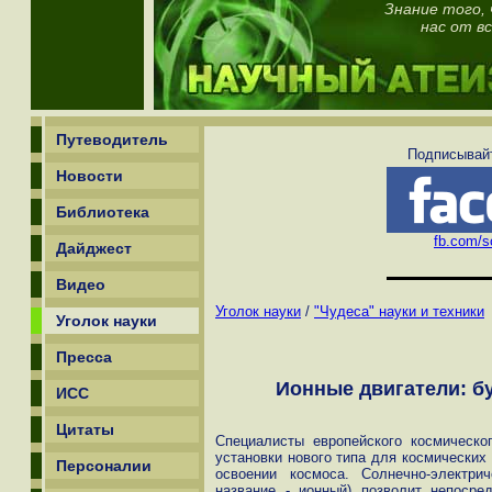
Знание того,
нас от в
Путеводитель
Подписывайт
Новости
Библиотека
fb.com/sc
Дайджест
Видео
Уголок науки
/
"Чудеса" науки и техники
Уголок науки
Пресса
Ионные двигатели: б
ИСС
Цитаты
Специалисты европейского космическо
установки нового типа для космических
Персоналии
освоении космоса. Солнечно-электри
название - ионный) позволит непосре