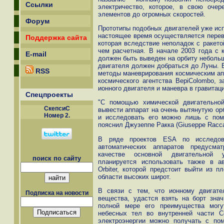
Ссылки
электричество, которое, в свою оче
элементов до огромных скоростей.
Форум
Прототипы подобных двигателей уже исп
настоящее время осуществляется перево
Поддержка сайта
которая вследствие неполадок с ракето
чем расчетная. В начале 2003 года с 
E-mail
должен быть выведен на орбиту неболь
двигателя должен добраться до Луны. 
RSS
методы маневрирования космическим апп
космического агентства BepiColombo, 
ионного двигателя и маневра в гравита
Спецпроекты
"С помощью химической двигательно
СкепсиС
вывести аппарат на очень вытянутую ор
Номер 2.
и исследовать его можно лишь с помо
пояснил Джузеппе Ракка (Giuseppe Racc
В ряде проектов ESA по исследов
автоматических аппаратов предусма
качестве основной двигательной ус
поиск по сайту
планируется использовать также в ав
Orbiter, которой предстоит выйти из п
области высоких широт.
В связи с тем, что ионному двигате
Подписка на новости
вещества, удастся взять на борт зна
полной мере его преимущества могу
небесных тел во внутренней части С
электроэнергии можно получать с по