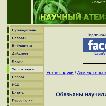
Религия 
Путеводитель
Подписывайт
Новости
Библиотека
Дайджест
fb.com/sc
Видео
Уголок науки
Уголок науки
/
Замечательн
Пресса
ИСС
Цитаты
Обезьяны научили
Персоналии