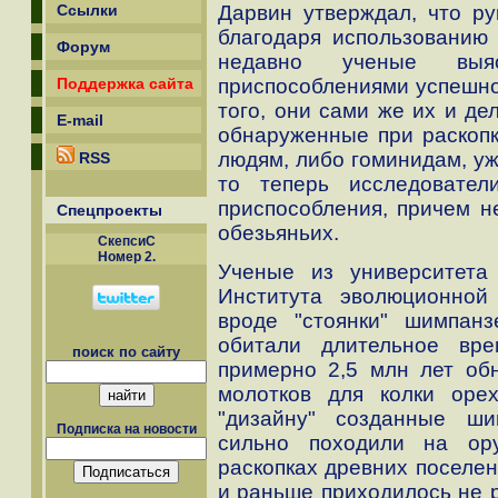
Дарвин утверждал, что ру
Ссылки
благодаря использованию 
Форум
недавно ученые выяс
приспособлениями успешно
Поддержка сайта
того, они сами же их и де
E-mail
обнаруженные при раскоп
людям, либо гоминидам, у
RSS
то теперь исследовател
приспособления, причем н
Спецпроекты
обезьяньих.
СкепсиС
Номер 2.
Ученые из университет
Института эволюционной 
вроде "стоянки" шимпанз
обитали длительное вре
поиск по сайту
примерно 2,5 млн лет об
молотков для колки оре
"дизайну" созданные ши
Подписка на новости
сильно походили на ор
раскопках древних поселен
и раньше приходилось не р