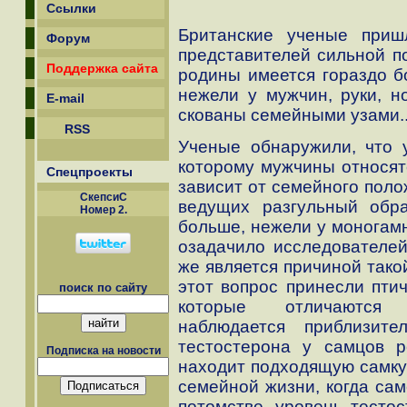
Ссылки
Британские ученые приш
Форум
представителей сильной п
Поддержка сайта
родины имеется гораздо б
нежели у мужчин, руки, н
E-mail
скованы семейными узами..
RSS
Ученые обнаружили, что у
которому мужчины относят
Спецпроекты
зависит от семейного поло
СкепсиС
ведущих разгульный обра
Номер 2.
больше, нежели у моногамн
озадачило исследователей
же является причиной тако
этот вопрос принесли птич
поиск по сайту
которые отличаются 
наблюдается приблизит
тестостерона у самцов р
Подписка на новости
находит подходящую самку 
семейной жизни, когда сам
потомстве, уровень тестос