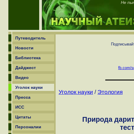
Не пы
Путеводитель
Подписывайт
Новости
Библиотека
Дайджест
fb.com/sc
Видео
Уголок науки
Уголок науки
/
Этология
Пресса
ИСС
Цитаты
Природа дарит
тес
Персоналии