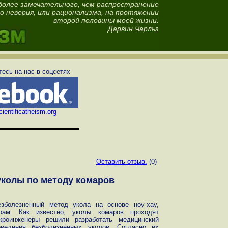
более замечательного, чем распространение
о неверия, или рационализма, на протяжении
второй половины моей жизни.
Дарвин Чарльз
есь на нас в соцсетях
ientificatheism.org
Оставить отзыв.
(0)
колы по методу комаров
зболезненный метод укола на основе ноу-хау,
рам. Как известно, уколы комаров проходят
икроинженеры решили разработать медицинский
оведения безболезненных уколов. Согласно их