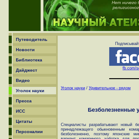
Нет ничего 
религиозног
Путеводитель
Подписывайт
Новости
Библиотека
fb.com/sc
Дайджест
Видео
Уголок науки
/
Удивительное - рядом
Уголок науки
Пресса
Безболезненные у
ИСС
Цитаты
Специалисты разрабатывают новый бе
принадлежащего обыкновенным кома
Персоналии
безболезненно, поэтому японские м
вариант комариного хоботка для пр