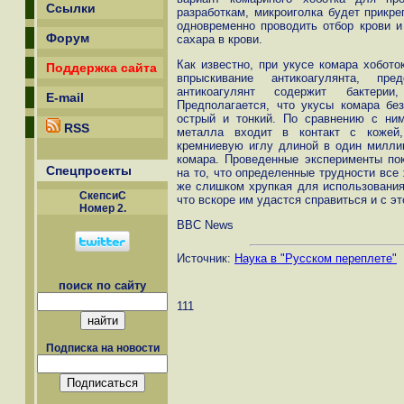
Ссылки
разработкам, микроиголка будет прикре
одновременно проводить отбор крови и
Форум
сахара в крови.
Как известно, при укусе комара хобото
Поддержка сайта
впрыскивание антикоагулянта, пр
антикоагулянт содержит бактери
E-mail
Предполагается, что укусы комара без
острый и тонкий. По сравнению с ни
RSS
металла входит в контакт с кожей,
кремниевую иглу длиной в один милли
комара. Проведенные эксперименты пок
Спецпроекты
на то, что определенные трудности все
же слишком хрупкая для использования
СкепсиС
что вскоре им удастся справиться и с э
Номер 2.
BBC News
Источник:
Наука в "Русском переплете"
поиск по сайту
111
Подписка на новости