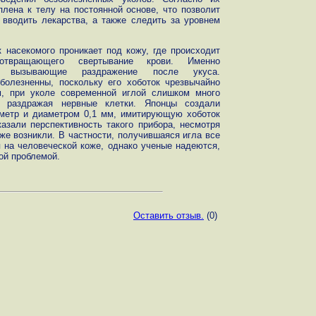
плена к телу на постоянной основе, что позволит
 вводить лекарства, а также следить за уровнем
к насекомого проникает под кожу, где происходит
едотвращающего свертывание крови. Именно
и, вызывающие раздражение после укуса.
болезненны, поскольку его хоботок чрезвычайно
м, при уколе современной иглой слишком много
 раздражая нервные клетки. Японцы создали
метр и диаметром 0,1 мм, имитирующую хоботок
азали перспективность такого прибора, несмотря
 же возникли. В частности, получившаяся игла все
 на человеческой коже, однако ученые надеются,
той проблемой.
Оставить отзыв.
(0)