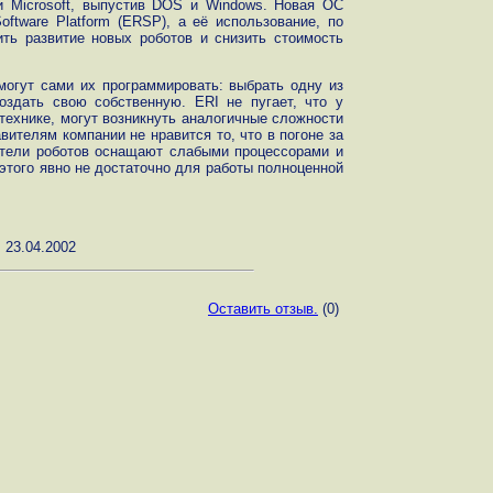
и Microsoft, выпустив DOS и Windows. Новая ОС
Software Platform (ERSP), а её использование, по
ить развитие новых роботов и снизить стоимость
огут сами их программировать: выбрать одну из
оздать свою собственную. ERI не пугает, что у
отехнике, могут возникнуть аналогичные сложности
телям компании не нравится то, что в погоне за
ители роботов оснащают слабыми процессорами и
этого явно не достаточно для работы полноценной
 23.04.2002
Оставить отзыв.
(0)