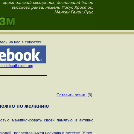
: христианский священник, достигший более
высокого ранга, нежели Иисус Христос.
Менкен Генри Луис
есь на нас в соцсетях
ientificatheism.org
Оставить отзыв.
(0)
можно по желанию
остью манипулировать своей памятью и активно
.
людей, подвергавшихся насилию в детстве. У тех,