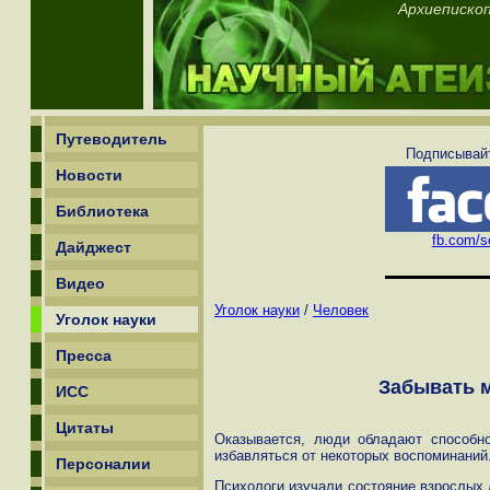
Архиепископ
Путеводитель
Подписывайт
Новости
Библиотека
fb.com/sc
Дайджест
Видео
Уголок науки
/
Человек
Уголок науки
Пресса
Забывать 
ИСС
Цитаты
Оказывается, люди обладают способн
избавляться от некоторых воспоминаний
Персоналии
Психологи изучали состояние взрослых 