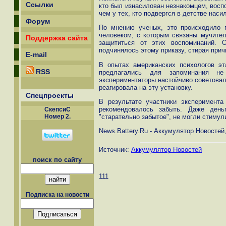
Ссылки
кто был изнасилован незнакомцем, восп
чем у тех, кто подвергся в детстве нас
Форум
По мнению ученых, это происходило п
человеком, с которым связаны мучите
Поддержка сайта
защититься от этих воспоминаний. 
подчинялось этому приказу, стирая при
E-mail
В опытах американских психологов э
RSS
предлагались для запоминания н
экспериментаторы настойчиво советовал
реагировала на эту установку.
Спецпроекты
В результате участники эксперимента
рекомендовалось забыть. Даже день
СкепсиС
"старательно забытое", не могли стимул
Номер 2.
News.Battery.Ru - Аккумулятор Новостей,
Источник:
Аккумулятор Новостей
поиск по сайту
111
Подписка на новости