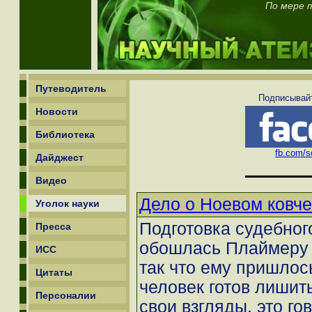
По мере т
Путеводитель
Подписывайт
Новости
Библиотека
fb.com/sc
Дайджест
Видео
Дело о Ноевом ковче
Уголок науки
Подготовка судебного
Пресса
обошлась Плаймеру 
ИСС
так что ему пришлос
Цитаты
человек готов лишит
Персоналии
свои взгляды, это г