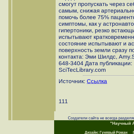
смогут пропускать через с
самым, снижая артериальн
помочь более 75% пациент
симптомы, как у астронавт
гипертоники, резко встающи
испытывают кратковременн
состояние испытывают и ас
поверхность земли сразу п
контакта: Эми Шилдс, Amy.
648-3404 Дата публикации: 
SciTecLibrary.com
Источник:
Ссылка
111
Создатели сайта не всегда разделя
"Научный А
Дизайн:
Гунявый Роман
Пр