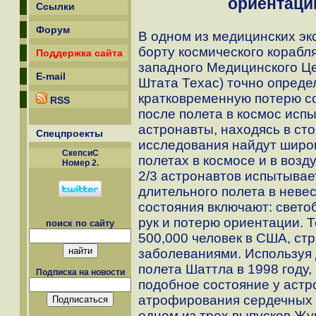
ориентаци
Ссылки
Форум
В одном из медицинских эк
борту космического корабл
Поддержка сайта
западного Медицинского Це
E-mail
Штата Техас) точно опреде
кратковременную потерю со
RSS
после полета в космос исп
астронавты, находясь в ст
Спецпроекты
исследования найдут широ
СкепсиС
полетах в космосе и в воз
Номер 2.
2/3 астронавтов испытыва
длительного полета в неве
состояния включают: свето
рук и потерю ориентации. 
поиск по сайту
500,000 человек в США, с
заболеваниями. Используя
полета Шаттла в 1998 году,
Подписка на новости
подобное состояние у астр
атрофирования сердечных 
одном из трех выпусков Жу