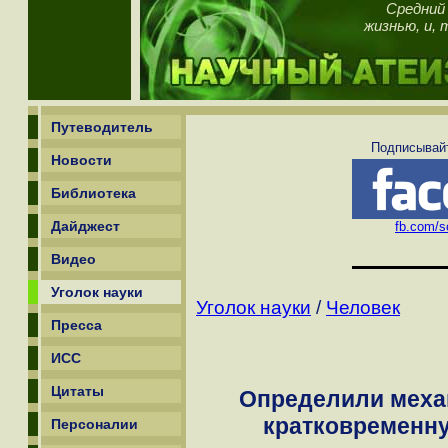
Средний 
жизнью, и, 
Путеводитель
Подписывайт
Новости
Библиотека
Дайджест
fb.com/sc
Видео
Уголок науки
Уголок науки
/
Человек
Пресса
ИСС
Цитаты
Определили механ
кратковременну
Персоналии