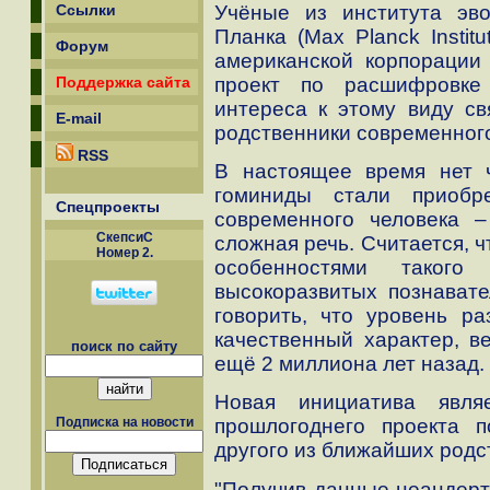
Учёные из института эв
Ссылки
Планка (Max Planck Institut
Форум
американской корпорации 
проект по расшифровке
Поддержка сайта
интереса к этому виду св
E-mail
родственники современного
RSS
В настоящее время нет ч
гоминиды стали приобр
Спецпроекты
современного человека –
СкепсиС
сложная речь. Считается, 
Номер 2.
особенностями таког
высокоразвитых познавате
говорить, что уровень ра
качественный характер, в
поиск по сайту
ещё 2 миллиона лет назад.
Новая инициатива явля
прошлогоднего проекта 
Подписка на новости
другого из ближайших родс
"Получив данные неандерт