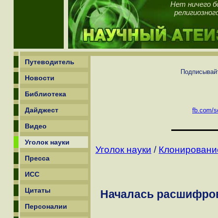
Нет ничего б
религиозног
Путеводитель
Подписывайт
Новости
Библиотека
Дайджест
fb.com/sc
Видео
Уголок науки
Уголок науки
/
Клонирование
Пресса
ИСС
Цитаты
Началась расшифров
Персоналии