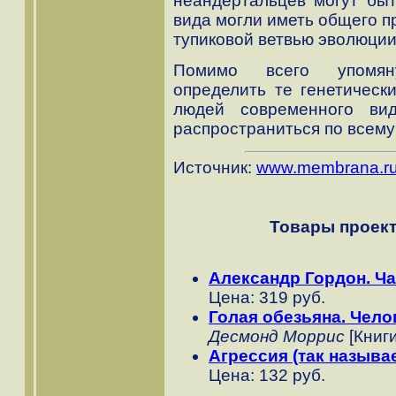
неандертальцев могут быт
вида могли иметь общего п
тупиковой ветвью эволюции
Помимо всего упомяну
определить те генетическ
людей современного ви
распространиться по всему 
Источник:
www.membrana.r
Товары проект
Александр Гордон. Ча
Цена: 319 руб.
Голая обезьяна. Чело
Десмонд Моррис
[Книги
Агрессия (так называе
Цена: 132 руб.