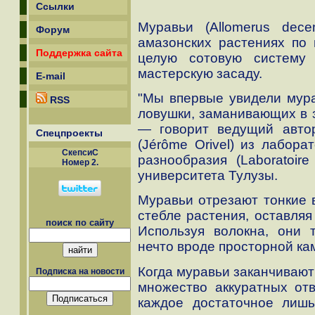
Ссылки
Муравьи (Allomerus decem
Форум
амазонских растениях по и
Поддержка сайта
целую сотовую систему 
мастерскую засаду.
E-mail
"Мы впервые увидели мура
RSS
ловушки, заманивающих в 
— говорит ведущий авто
Спецпроекты
(Jérôme Orivel) из лабора
СкепсиС
разнообразия (Laboratoire 
Номер 2.
университета Тулузы.
Муравьи отрезают тонкие в
стебле растения, оставляя
поиск по сайту
Используя волокна, они 
нечто вроде просторной ка
Когда муравьи заканчивают
Подписка на новости
множество аккуратных отв
каждое достаточное лишь