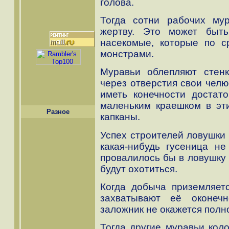
голова.
Тогда сотни рабочих му
жертву. Это может быть
насекомые, которые по с
монстрами.
Муравьи облепляют стенк
через отверстия свои челю
иметь конечности достато
маленьким краешком в эт
Разное
капканы.
Успех строителей ловушки 
какая-нибудь гусеница не
провалилось бы в ловушку 
будут охотиться.
Когда добыча приземляет
захватывают её оконеч
заложник не окажется пол
Тогда другие муравьи коло