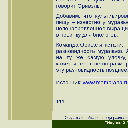
говорит Оривэль.
Добавим, что культивиров
пищу – известно у муравьё
целенаправленное выращив
в новинку для биологов.
Команда Оривэля, кстати, 
разновидность муравьёв, Al
на ту же самую уловку,
кажется, меньше по разме
эту разновидность позднее
Источник:
www.membrana.r
111
Создатели сайта не всегда разделя
"Научный А