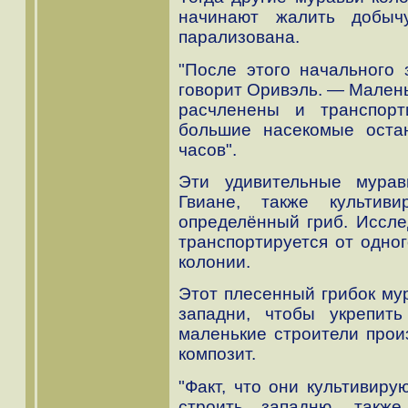
начинают жалить добыч
парализована.
"После этого начального 
говорит Оривэль. — Мален
расчленены и транспорт
большие насекомые оста
часов".
Эти удивительные мурав
Гвиане, также культив
определённый гриб. Исслед
транспортируется от одног
колонии.
Этот плесенный грибок му
западни, чтобы укрепить
маленькие строители прои
композит.
"Факт, что они культивиру
строить западню, такж