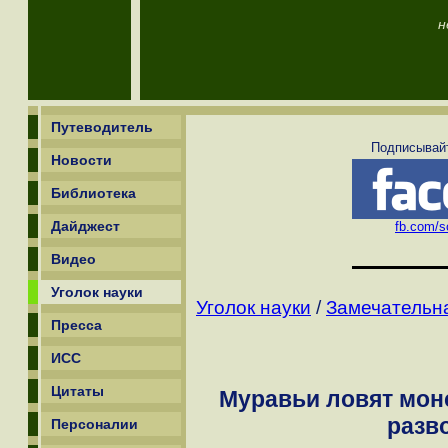
н
Путеводитель
Подписывайт
Новости
Библиотека
Дайджест
fb.com/sc
Видео
Уголок науки
Уголок науки
/
Замечательн
Пресса
ИСС
Цитаты
Муравьи ловят мон
разв
Персоналии