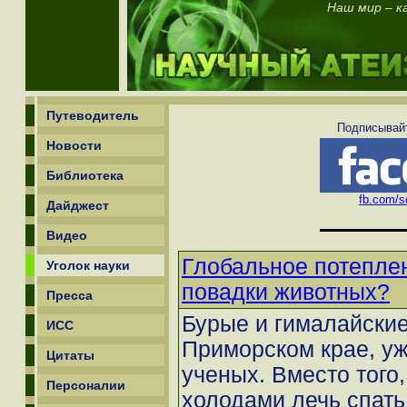
Наш мир – ка
Путеводитель
Подписывайт
Новости
Библиотека
fb.com/sc
Дайджест
Видео
Глобальное потепле
Уголок науки
повадки животных?
Пресса
Бурые и гималайски
ИСС
Приморском крае, уж
Цитаты
ученых. Вместо того
Персоналии
холодами лечь спать