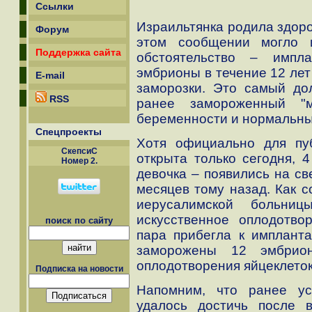
Ссылки
Израильтянка родила здоро
Форум
этом сообщении могло 
Поддержка сайта
обстоятельство – импл
эмбрионы в течение 12 лет
E-mail
заморозки. Это самый дол
RSS
ранее замороженный "м
беременности и нормальны
Спецпроекты
Хотя официально для пу
СкепсиС
открыта только сегодня, 
Номер 2.
девочка – появились на св
месяцев тому назад. Как с
иерусалимской больниц
искусственное оплодотво
поиск по сайту
пара прибегла к импланта
заморожены 12 эмбрион
оплодотворения яйцеклето
Подписка на новости
Напомним, что ранее у
удалось достичь после 