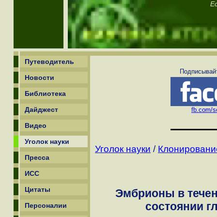
Е
Путеводитель
Подписывайт
Новости
Библиотека
Дайджест
fb.com/sc
Видео
Уголок науки
Уголок науки
/
Клонирование
Пресса
ИСС
Цитаты
Эмбрионы в течен
состоянии г
Персоналии