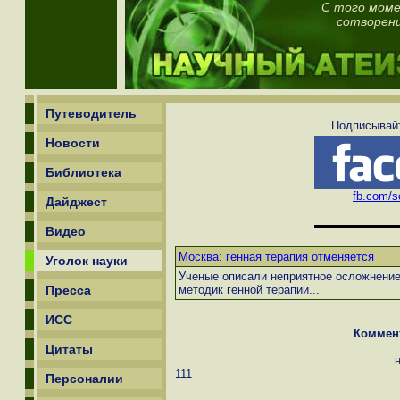
С того моме
сотворени
Путеводитель
Подписывайт
Новости
Библиотека
fb.com/sc
Дайджест
Видео
Москва: генная терапия отменяется
Уголок науки
Ученые описали неприятное осложнени
Пресса
методик генной терапии...
ИСС
Коммен
Цитаты
111
Персоналии