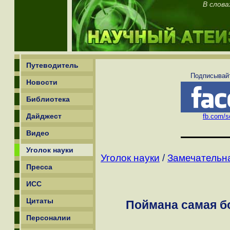
В слова
Путеводитель
Подписывайт
Новости
Библиотека
Дайджест
fb.com/sc
Видео
Уголок науки
Уголок науки
/
Замечательн
Пресса
ИСС
Цитаты
Поймана самая б
Персоналии