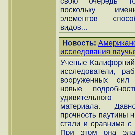
свою очередь то
поскольку имен
элементов спосо
видов...
Новость:
Американс
иcследования паучь
Ученые Калифорнийс
исследователи, ра
вооруженных сил
новые подробност
удивительного 
материала. Давн
прочность паутины н
стали и сравнима с 
При этом она эла