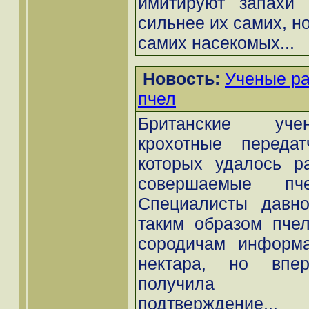
имитируют запахи
сильнее их самих, н
самих насекомых...
Новость:
Ученые р
пчел
Британские уче
крохотные переда
которых удалось р
совершаемые пч
Специалисты давно
таким образом пчел
сородичам информа
нектара, но впер
получила до
подтверждение...