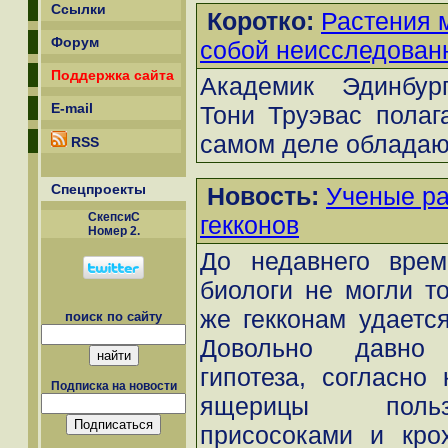
Ссылки
Коротко:
Растения 
Форум
собой неисследован
Поддержка сайта
Академик Эдинбург
E-mail
Тони Труэвас полага
самом деле обладают
RSS
Спецпроекты
Новость:
Ученые ра
СкепсиС
гекконов
Номер 2.
До недавнего врем
биологи не могли то
же гекконам удается
поиск по сайту
Довольно давно
гипотеза, согласно 
Подписка на новости
ящерицы польз
присосоками и кро