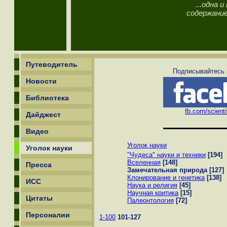
...одна 
содержани
Путеводитель
Подписывайтесь н
Новости
Библиотека
fb.com/scienti
Дайджест
Видео
Уголок науки
Уголок науки
"Чудеса" науки и техники
[194]
Вселенная
[148]
Пресса
Замечательная природа
[127]
Клонирование и генетика
[138]
ИСС
Наука и религия
[45]
Научная критика
[15]
Цитаты
Палеонтология
[72]
Персоналии
1-100
101-127