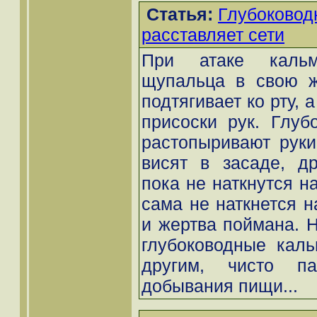
Статья:
Глубоковод
расставляет сети
При атаке кальма
щупальца в свою же
подтягивает ко рту, 
присоски рук. Глуб
растопыривают руки
висят в засаде, д
пока не наткнутся н
сама не наткнется на
и жертва поймана. Н
глубоководные кал
другим, чисто па
добывания пищи...