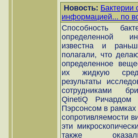
Новость:
Бактерии 
информацией... по в
Способность бакт
определенной и
известна и раньш
полагали, что делаю
определенное веще
их жидкую сред
результаты исследо
сотрудниками бри
QinetiQ Ричардом
Пэрсонсом в рамках 
сопротивляемости ви
эти микроскопическ
также оказал