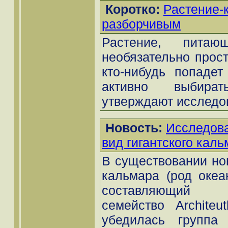
Коротко:
Растение-
разборчивым
Растение, питаю
необязательно прост
кто-нибудь попадет
активно выбира
утверждают исследо
Новость:
Исследова
вид гигантского кал
В существовании нов
кальмара (род океа
составляющий с
семейство Architeut
убедилась группа 