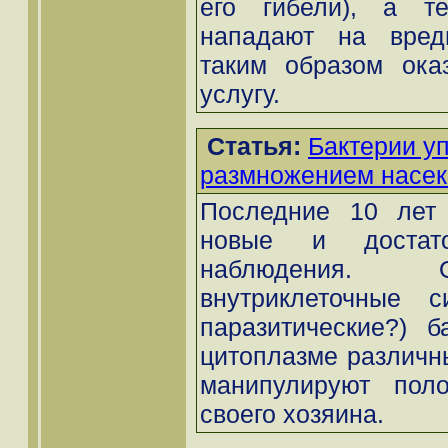
его гибели), а т
нападают на вред
таким образом ока
услугу.
Статья:
Бактерии у
размножением насе
Последние 10 лет 
новые и достато
наблюдения. О
внутриклеточные с
паразитические?) б
цитоплазме различн
манипулируют пол
своего хозяина.