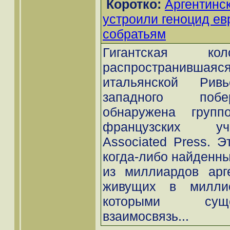
Коротко:
Аргентинс
устроили геноцид е
собратьям
Гигантская кол
распространившаяся
итальянской Рив
западного побе
обнаружена групп
французских уч
Associated Press. Э
когда-либо найденны
из миллиардов арге
живущих в миллио
которыми суще
взаимосвязь...