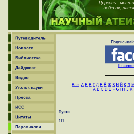
Церковь - место
небесах, рас
Путеводитель
Подписывайт
Новости
Библиотека
fb.com/sc
Дайджест
Видео
Все
А
Б
В
Г
Д
Е
Ё
Ж
З
И
Й
К
Л
Уголок науки
A
B
C
D
E
F
G
H
I
J
K
Пресса
ИСС
Пусто
Цитаты
111
Персоналии