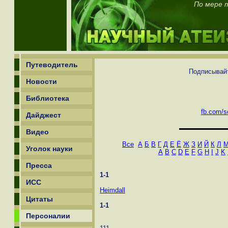
По мере т
Путеводитель
Подписывайт
Новости
Библиотека
fb.com/sc
Дайджест
Видео
Все
А
Б
В
Г
Д
Е
Ё
Ж
З
И
Й
К
Л
Уголок науки
A
B
C
D
E
F
G
H
I
J
K
Пресса
1-1
ИСС
Heimdall
Цитаты
1-1
Персоналии