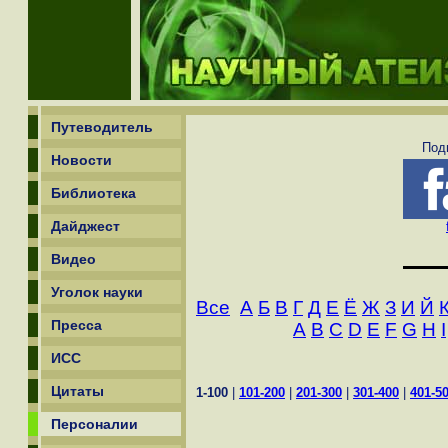
Путеводитель
Под
Новости
Библиотека
Дайджест
Видео
Уголок науки
Все
А
Б
В
Г
Д
Е
Ё
Ж
З
И
Й
Пресса
A
B
C
D
E
F
G
H
I
ИСС
Цитаты
1-100
|
101-200
|
201-300
|
301-400
|
401-5
Персоналии