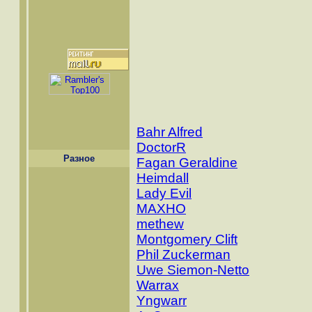
Bahr Alfred
DoctorR
Разное
Fagan Geraldine
Heimdall
Lady Evil
MAXHO
methew
Montgomery Clift
Phil Zuckerman
Uwe Siemon-Netto
Warrax
Yngwarr