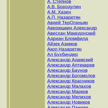
А. Степнов
А.В. Бородулин
А.М. Хазен
А.П. Назаретян
Авдей ТерОганьян
Аверюшкин Александр
Авесхан Македонский
Адриан Бломфилд
Айзек Азимов
Акоп Назаретян
Ал Бухбиндер
Александр Адамский
Александр Аптекарев
Александр Баунов
Александр Богомолов
Александр Красников
Александр Малахов
Александр Марков
Александр Мелихов
Александр Новиков
Александр Панчин