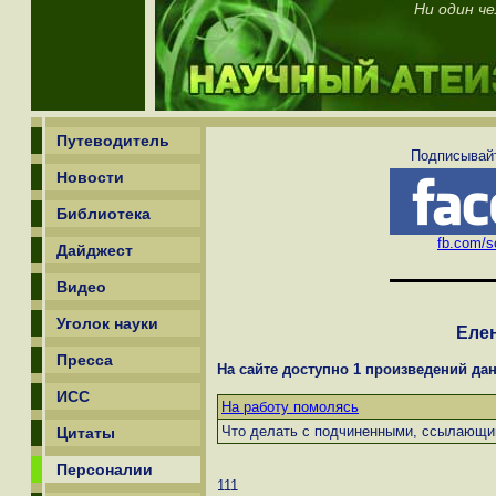
Ни один ч
Путеводитель
Подписывайт
Новости
Библиотека
fb.com/sc
Дайджест
Видео
Уголок науки
Еле
Пресса
На сайте доступно 1 произведений дан
ИСС
На работу помолясь
Что делать с подчиненными, ссылающи
Цитаты
Персоналии
111