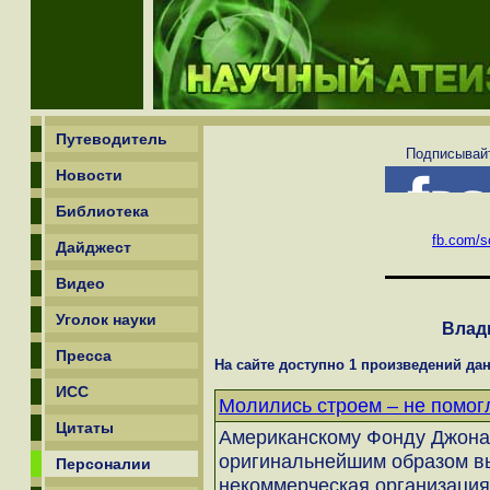
Путеводитель
Подписывайт
Новости
Библиотека
fb.com/sc
Дайджест
Видео
Уголок науки
Влад
Пресса
На сайте доступно 1 произведений дан
ИСС
Молились строем – не помог
Цитаты
Американскому Фонду Джона
оригинальнейшим образом вык
Персоналии
некоммерческая организация