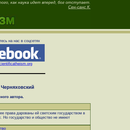
ого, как наука идет вперед, бог отступает.
Сен-санс К.
есь на нас в соцсетях
ientificatheism.org
 Черняховский
ного автора.
 ее права дарованы ей светским государством в
. Но государство и общество не имеют
тво