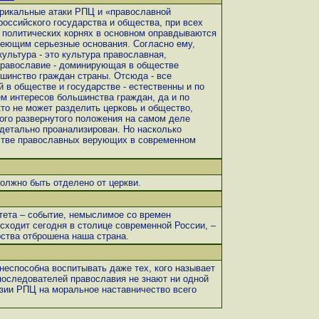
икальные атаки РПЦ и «православной
российского государства и общества, при всех
 политических корнях в основном оправдываются
меющим серьезные основания. Согласно ему,
культура - это культура православная,
 православие - доминирующая в обществе
шинство граждан страны. Отсюда - все
 в обществе и государстве - естественны и по
м интересов большинства граждан, да и по
то не может разделить церковь и общество,
того развернутого положения на самом деле
 детально проанализирован. Но насколько
стве православных верующих в современном
должно быть отделено от церкви.
ета – событие, немыслимое со времен
исходит сегодня в столице современной России, –
рства отброшена наша страна.
неспособна воспитывать даже тех, кого называет
оследователей православия не знают ни одной
нзии РПЦ на моральное наставничество всего