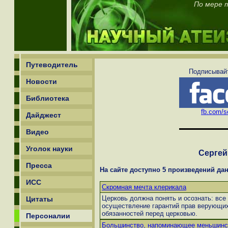
По мере т
Путеводитель
Подписывайт
Новости
Библиотека
fb.com/sc
Дайджест
Видео
Уголок науки
Сергей
Пресса
На сайте доступно 5 произведений дан
ИСС
Скромная мечта клерикала
Церковь должна понять и осознать: все
Цитаты
осуществление гарантий прав верующих
обязанностей перед церковью.
Персоналии
Большинство, напоминающее меньшинс