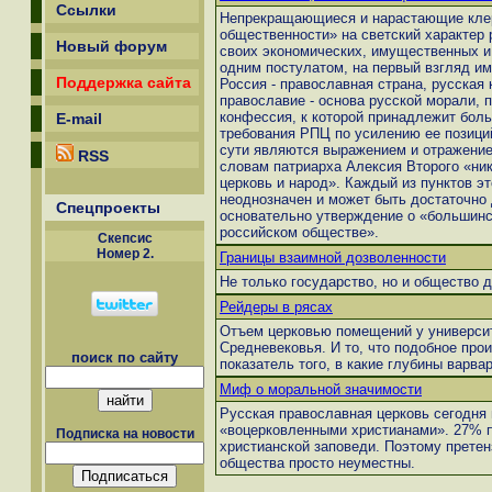
Ссылки
Непрекращающиеся и нарастающие клер
общественности» на светский характер 
Новый форум
своих экономических, имущественных и
одним постулатом, на первый взгляд и
Поддержка сайта
Россия - православная страна, русская 
православие - основа русской морали,
конфессия, к которой принадлежит боль
E-mail
требования РПЦ по усилению ее позиций
сути являются выражением и отражение
RSS
словам патриарха Алексия Второго «ник
церковь и народ». Каждый из пунктов э
неоднозначен и может быть достаточно
Спецпроекты
основательно утверждение о «большин
российском обществе».
Скепсиc
Номер 2.
Границы взаимной дозволенности
Не только государство, но и общество 
Рейдеры в рясах
Отъем церковью помещений у университ
Средневековья. И то, что подобное про
поиск по сайту
показатель того, в какие глубины варва
Миф о моральной значимости
Русская православная церковь сегодня 
«воцерковленными христианами». 27% п
Подписка на новости
христианской заповеди. Поэтому прете
общества просто неуместны.