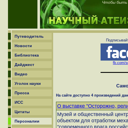
Чтобы быть 
Путеводитель
Подписывайт
Новости
Библиотека
fb.com/sc
Дайджест
Видео
Уголок науки
Само
Пресса
На сайте доступно 4 произведений дан
ИСС
О выставке "Осторожно, религ
Цитаты
Музей и общественный центр
объектом для отработки мех
Персоналии
"современного врага российс