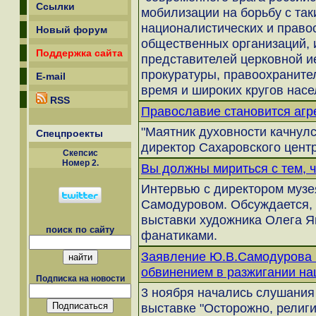
Ссылки
мобилизации на борьбу с так
националистических и право
Новый форум
общественных организаций, и
Поддержка сайта
представителей церковной и
прокуратуры, правоохраните
E-mail
время и широких кругов насе
RSS
Православие становится аг
"Маятник духовности качнулся
Спецпроекты
директор Сахаровского цен
Скепсиc
Номер 2.
Вы должны мириться с тем, ч
Интервью с директором муз
Самодуровом. Обсуждается, 
выставки художника Олега 
поиск по сайту
фанатиками.
Заявление Ю.В.Самодурова в
обвинением в разжигании на
Подписка на новости
3 ноября начались слушания 
выставке "Осторожно, религи