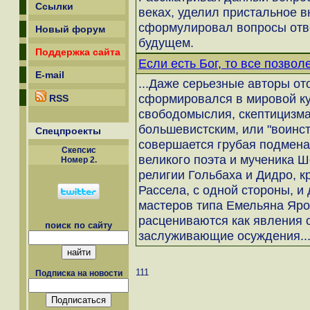
Ссылки
веках, уделил пристальное 
сформулировал вопросы отве
Новый форум
будущем.
Поддержка сайта
Если есть Бог, то все позвол
E-mail
...Даже серьезные авторы от
сформировался в мировой ку
RSS
свободомыслия, скептицизма,
большевистским, или "воинс
Спецпроекты
совершается грубая подмена 
Скепсиc
великого поэта и мученика 
Номер 2.
религии Гольбаха и Дидро, к
Рассела, с одной стороны, и
мастеров типа Емельяна Ярос
расцениваются как явления 
поиск по сайту
заслуживающие осуждения..
111
Подписка на новости