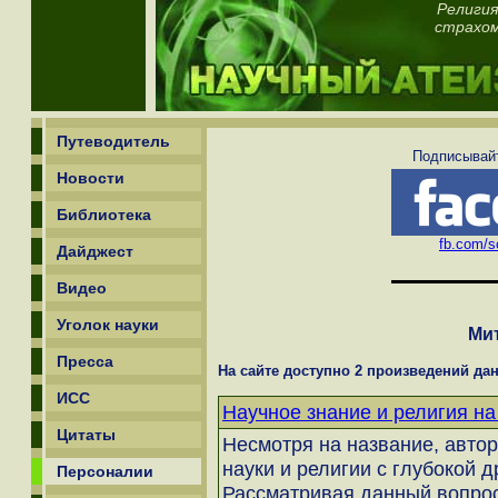
Религия
страхом
Путеводитель
Подписывайт
Новости
Библиотека
fb.com/sc
Дайджест
Видео
Уголок науки
Мит
Пресса
На сайте доступно 2 произведений дан
ИСС
Научное знание и религия на
Цитаты
Несмотря на название, авто
науки и религии с глубокой 
Персоналии
Рассматривая данный вопрос