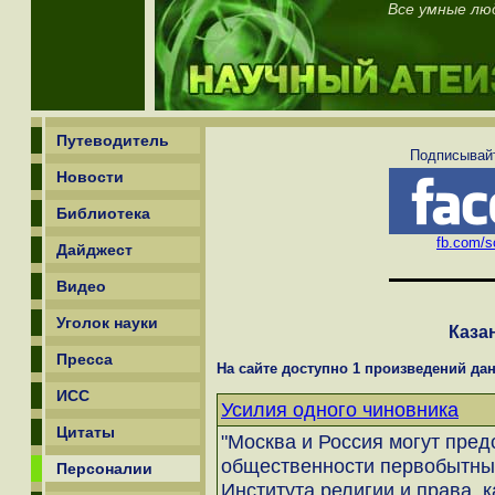
Все умные лю
Путеводитель
Подписывайт
Новости
Библиотека
fb.com/sc
Дайджест
Видео
Уголок науки
Каза
Пресса
На сайте доступно 1 произведений дан
ИСС
Усилия одного чиновника
Цитаты
"Москва и Россия могут пред
общественности первобытным
Персоналии
Института религии и права, 