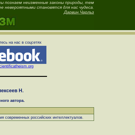
ы познаем неизменные законы природы, тем
ее невероятными становятся для нас чудеса.
Дарвин Чарльз
есь на нас в соцсетях
ientificatheism.org
ексеев Н.
ного автора.
ния современных российских интеллектуалов.