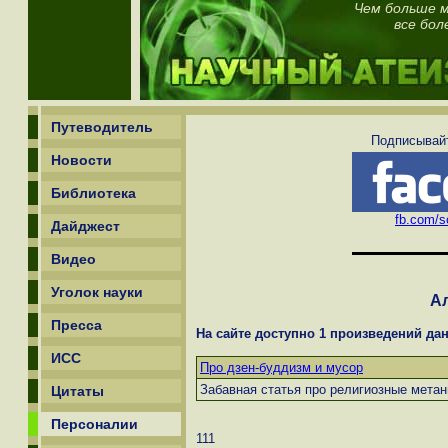
Чем больше м
все бол
Путеводитель
Подписывайт
Новости
Библиотека
fb.com/sc
Дайджест
Видео
Уголок науки
Ал
Пресса
На сайте доступно 1 произведений дан
ИСС
Про дзен-буддизм и мусор
Забавная статья про религиозные мета
Цитаты
Персоналии
111