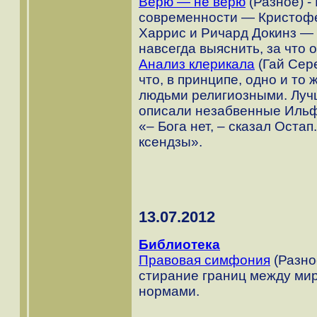
Верю — не верю
(Разное) -
современности — Кристофе
Харрис и Ричард Докинз — 
навсегда выяснить, за что 
Анализ клерикала
(Гай Сере
что, в принципе, одно и то 
людьми религиозными. Лучш
описали незабвенные Ильф 
«– Бога нет, – сказал Остап.
ксендзы».
13.07.2012
Библиотека
Правовая симфония
(Разно
стирание границ между ми
нормами.