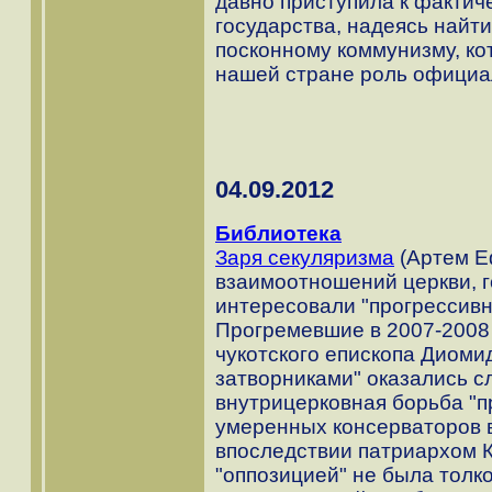
давно приступила к фактич
государства, надеясь найт
посконному коммунизму, ко
нашей стране роль официа
04.09.2012
Библиотека
Заря секуляризма
(Артем Еф
взаимоотношений церкви, г
интересовали "прогрессив
Прогремевшие в 2007-2008
чукотского епископа Диомид
затворниками" оказались с
внутрицерковная борьба "
умеренных консерваторов в
впоследствии патриархом 
"оппозицией" не была толк