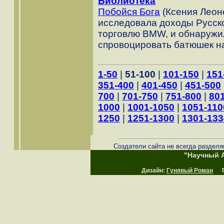
Библиотека
Побойся Бога
(Ксения Леон
исследовала доходы Русск
торговлю BMW, и обнаружи
спровоцировать батюшек н
1-50
|
51-100
|
101-150
|
151
351-400
|
401-450
|
451-500
700
|
701-750
|
751-800
|
80
1000
|
1001-1050
|
1051-110
1250
|
1251-1300
|
1301-133
Создатели сайта не всегда разделя
"Научный А
Дизайн:
Гунявый Роман
Пр