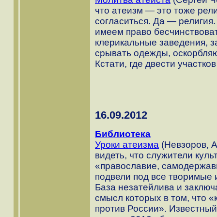
что атеизм — это тоже рели
согласиться. Да — религия
имеем право бесчинствоват
клерикальные заведения, 
срывать одежды, оскорбля
Кстати, где двести участко
16.09.2012
Библиотека
Уроки атеизма
(Невзоров, А
видеть, что служители куль
«православие, самодержави
подвели под все творимые и
База незатейлива и заключ
смысл которых в том, что «
против России». Известны