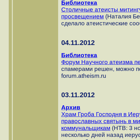
Библиотека
Столичные атеисты митингу
просвещением
(Наталия Бе
сделало атеистические со
04.11.2012
Библиотека
Форум Научного атеизма п
спамерами решен, можно п
forum.atheism.ru
03.11.2012
Архив
Храм Гроба Господня в Иер
православных святынь в ми
коммунальщикам
(НТВ: 3 но
несколько дней назад иеру