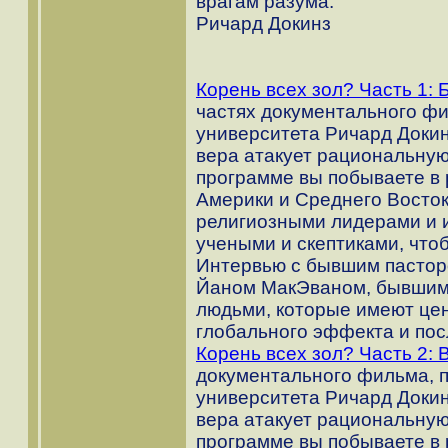
врагам разума."
Ричард Докинз
Корень всех зол? Часть 1: 
частях документального ф
университета Ричард Докин
вера атакует рациональную
программе вы побываете в 
Америки и Среднего Восток
религиозными лидерами и и
учеными и скептиками, что
Интервью с бывшим пастор
Йаном МакЭваном, бывшим
людьми, которые имеют це
глобального эффекта и пос
Корень всех зол? Часть 2: 
документального фильма, 
университета Ричард Докин
вера атакует рациональную
программе вы побываете в 