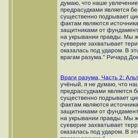
думаю, что наше увлечени
предрасудками является бе
существенно подрывает ци
фактам являются источника
защитниками от фундамента
на укрывании правды. Мы ж
суеверие захватывает тери
оказалась под ударом. В эт
врагам разума." Ричард До
Враги разума, Часть 2: Ал
учёный, я не думаю, что 
предрассудками является б
существенно подрывает ци
фактам являются источника
защитниками от фундамента
на укрывании правды. Мы ж
суеверие захватывает терр
оказалась под ударом. В эт