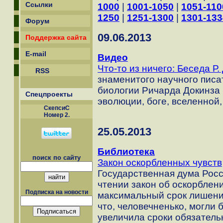
Ссылки
1000
|
1001-1050
|
1051-110
1250
|
1251-1300
|
1301-133
Форум
09.06.2013
Поддержка сайта
E-mail
Видео
Что-то из ничего: Беседа Р.
RSS
знаменитого научного писа
биологии Ричарда Докинза 
Спецпроекты
эволюции, боге, вселенной,
СкепсиС
Номер 2.
25.05.2013
Библиотека
поиск по сайту
Закон оскорбленных чувств
Государственная дума Росс
чтении закон об оскорблен
Подписка на новости
максимальный срок лишения
что, человечненько, могли б
увеличила сроки обязатель