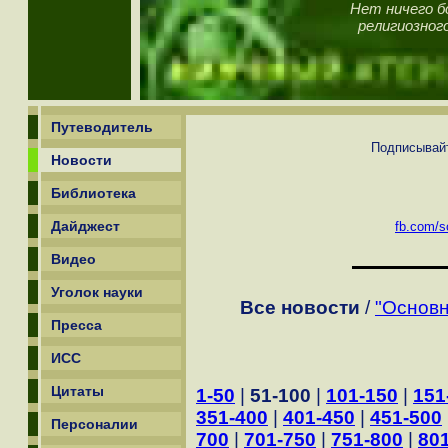
Нет ничего б
религиозног
Путеводитель
Подписывайт
Новости
Библиотека
Дайджест
fb.com/sc
Видео
Уголок науки
Все новости
/
"Основн
Пресса
ИСС
Цитаты
1-50
|
51-100
|
101-150
|
151
351-400
|
401-450
|
451-500
Персоналии
700
|
701-750
|
751-800
|
80