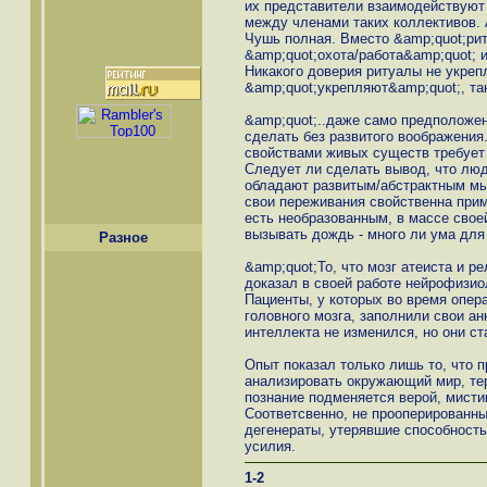
их представители взаимодействуют 
между членами таких коллективов. А
Чушь полная. Вместо &amp;quot;ри
&amp;quot;охота/работа&amp;quot; и
Никакого доверия ритуалы не укреп
&amp;quot;укрепляют&amp;quot;, та
&amp;quot;..даже само предположе
сделать без развитого воображения
свойствами живых существ требует 
Следует ли сделать вывод, что люд
обладают развитым/абстрактным м
свои переживания свойственна при
есть необразованным, в массе свое
вызывать дождь - много ли ума для
Разное
&amp;quot;То, что мозг атеиста и р
доказал в своей работе нейрофизио
Пациенты, у которых во время опер
головного мозга, заполнили свои анк
интеллекта не изменился, но они ст
Опыт показал только лишь то, что 
анализировать окружающий мир, те
познание подменяется верой, мисти
Соответсвенно, не прооперированн
дегенераты, утерявшие способност
усилия.
1-2