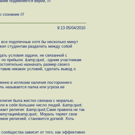
ание подменяется верой, ///
 сознание ///
9:13 05/04/2010
о все подопечные хотя бы несколько минут
ожил студентам разделить между собой
;
ать условия задачи, не связанной с
 по прибыли. &amp;quot;..одним участникам
остоятельно назначать размер своего
ставив никаких условий, сделать вывод о
менно в иллюзии наличия постороннего
ль называется палка или угроза ее
елигия была жестко связана с моралью,
ли в себя большее число людей. &amp;quot;
мает религия: &amp;quot;Сами правила не так
репутация&amp;quot;. Мораль теряет свое
емое религией, становится догмой. Хоть
сообщества зависит от того, как эффективно