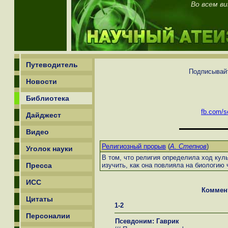
Во всем ви
Путеводитель
Подписывайт
Новости
Библиотека
fb.com/sc
Дайджест
Видео
Религиозный прорыв
(
А. Степнов
)
Уголок науки
В том, что религия определила ход кул
Пресса
изучить, как она повлияла на биологию 
ИСС
Коммен
Цитаты
1-2
Персоналии
Псевдоним: Гаврик