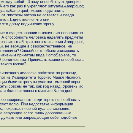
между собой.. Этому способствует доверие
 его как раз и укрепляют ритуалы.&amp;quot;
туалы&amp;quot; можно подставить
 от гипотезы автора не остается и следа.
ляют. Единственно, что они
к это догму подчинения жрецу.
ние о существовании высших сил невозможно
. А способность человека наделять предметы
развитого абстрактного мышления.&amp;quot;
и, не верящие в сверхестественное, не
ышлением? Способность объективизировать
митивным приматам вида HomoSapiens, то
й религиозным. Приписать камню способность
 такого нужно?
елигиозного человека работают по-разному,
лог из Университета Торонто Майкл Инзлихт.
ации были затронуты участки теменной коры
еты совсем не так, как год назад. Уровень их
али более склонны к мистике.&amp;quot;
прооперированные люди теряют способность
ряют волю. При недостатке информации
ка покрывает черной вуалью сознание.
ые верующие всего лишь добровольные
ь думать или запрещающие себе подобные