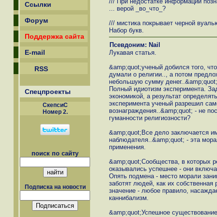
/// При недостатке информации позн
Ссылки
... верой _во_что_?
Форум
/// мистика покрывает черной вуалью
Набор букв.
Поддержка сайта
Псевдоним: Nail
E-mail
Лукавая статья.
&amp;quot;ученый добился того, чт
RSS
думали о религии.., а потом предл
небольшую сумму денег..&amp;quot
Полный идиотизм эксперимента. Зад
Спецпроекты
экономикой, а результат определять
эксперимента ученый разрешил сам
СкепсиС
вознаграждения..&amp;quot; - не по
Номер 2.
гуманности религиозности?
&amp;quot;Все дело заключается и
наблюдателя..&amp;quot; - эта мора
применения.
поиск по сайту
&amp;quot;Сообщества, в которых р
оказывались успешнее - они включа
Опять подмена - место морали зани
заботят людей, как их собственная 
Подписка на новости
значение - любое правило, насажда
каннибализм.
&amp;quot;Успешное существование 