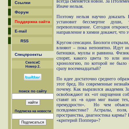
всегда сменяется новой. За Птолем
Ссылки
Иначе нельзя.
Форум
Поэтому нельзя научно доказать 
Поддержка сайта
установит бессмертие души,
перевоплощение. Сегодня откроют,
E-mail
направление в химии докажет, что э
RSS
Кругом сенсации. Биологи открыли,
влияют – пока непонятно. Идут и
батюшки, муллы и раввина. Физик
Спецпроекты
спорят, какого цвета то или ин
СкепсиС
хронологию, по которой не было 
Номер 2.
сразу восемнадцатый?
По идее достаточно среднего образ
этот бред. Но современные незнай
почему. Как выразился академик З
поиск по сайту
освобождают их «от ощущения соб
ставят их «в один миг выше тех
премудрости».
Но чем объясн
псевдомистике? Астралы, поля,
Подписка на новости
пространства, диагностика кармы? 
«критерий Поппера»?