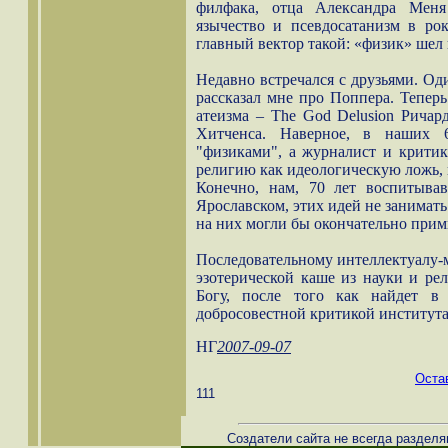
филфака, отца Александра Меня
язычество и псевдосатанизм в рок
главный вектор такой: «физик» шел 
Недавно встречался с друзьями. Од
рассказал мне про Поппера. Теперь
атеизма – The God Delusion Ричар
Хитченса. Наверное, в наших 
"физиками", а журналист и критик
религию как идеологическую ложь
Конечно, нам, 70 лет воспитыв
Ярославском, этих идей не занимать
на них могли бы окончательно прим
Последовательному интеллектуалу-м
эзотерической каше из науки и ре
Богу, после того как найдет в
добросовестной критикой института
НГ
2007-09-07
Оста
111
Создатели сайта не всегда разделя