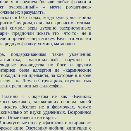
терику в среднем больше любят физики и
рег очарованный» – мечта романтиков-
должны их вразумлять.
искать в 60-х годах, когда культурная война
орисом Слуцким, совпала с кризисом атеизма.
кий символ веры духовно расхристанных:
нари» предпочли искать это «что-то» не в
еде и прочей «энергетике». Ведь эти «сказки
на родную физику, химию, матанализ.
ра, поддерживающая такие увлечения:
фантастика, маргинальный научпоп с
реводные руководства по йоге и другим
тариев была аллергия на «кармические
походили на предметы, за которые в школе
мыслу – на Лема и Стругацких, скучноватых
усских религиозных философов.
 Платона с Сократом не как «Великих
умных мужиков, заложивших основы нашей
и искать абсолют не в формочках, чем-то
аксимально от науки удаленных. Возродился
сь. Иные налегли на иврит.
ейно-вкусовые поля у «физиков» и «лириков»:
торское кино. Эзотерику любили хиппушки с