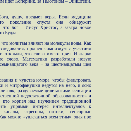
еем идет Коперник, за Ньютоном – Эйнштейн.
Бога, душу, предмет веры. Если медицина
 то поколение спустя она обнаружит
 что Бог – Иисус Христос, а завтра новое
то Будда.
 что молитвы влияют на молекулы воды. Как
сследования, прошел симпозиум с участием
и открыли, что слова имеют цвет. И жарко
ое слово. Математики разработали новую
семнадцатого века – за шестнадцатым шел
ования и чувства юмора, чтобы фильтровать
ки и митрофанушки ведутся на него, и ясно
ализняк, раздуваемые дилетантами сенсации
ственной недостаточной образованности» и
, кто корпел над изучением традиционной
ить упрямый интерес интеллектуалов к
 каналы, эгрегоры, потоки, сенсорные
Как можно «увлекаться всем этим», зная про