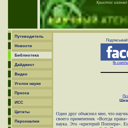
Христос изгнал
Путеводитель
Подписывайт
Новости
Библиотека
fb.com/sc
Дайджест
Видео
Уголок науки
Пресса
Пс
Шизи
ИСС
Цитаты
Один друг объяснил мне, что научна
своего применения. «Всегда права»
Персоналии
наука. Это «критерий Поппера». Ещ