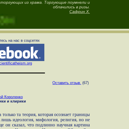
 торгующих из храма. Торгующие поумнели и
облачились в ризы.
Сафрин Х.
есь на нас в соцсетях
ientificatheism.org
Оставить отзыв.
(67)
ой Короленко
ки и клирики
 только та теория, которая осознает границы
 лишь идеология, мифология, религия, но не
е он сказал, что подлинно научная картина