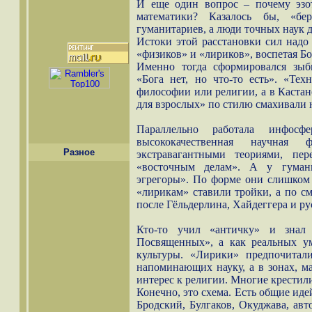
И еще один вопрос – почему эзо
математики? Казалось бы, «бе
гуманитариев, а люди точных наук 
Истоки этой расстановки сил надо 
«физиков» и «лириков», воспетая Б
Именно тогда сформировался зыб
«Бога нет, но что-то есть». «Тех
философии или религии, а в Кастан
для взрослых» по стилю смахивали 
Параллельно работала инфосфе
высококачественная научная 
Разное
экстравагантными теориями, пе
«восточным делам». А у гумани
эгрегоры». По форме они слишком 
«лирикам» ставили тройки, а по с
после Гёльдерлина, Хайдеггера и р
Кто-то учил «античку» и знал
Посвященных», а как реальных 
культуры. «Лирики» предпочитал
напоминающих науку, а в зонах, м
интерес к религии. Многие крестили
Конечно, это схема. Есть общие ид
Бродский, Булгаков, Окуджава, ав