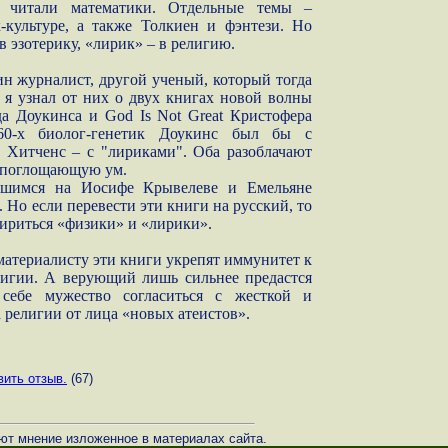
 читали математики. Отдельные темы –
-культуре, а также Толкиен и фэнтези. Но
в эзотерику, «лирик» – в религию.
ин журналист, другой ученый, который тогда
 я узнал от них о двух книгах новой волны
да Доукинса и God Is Not Great Кристофера
60-х биолог-генетик Доукинс был бы с
 Хитченс – с "лириками". Оба разоблачают
, поглощающую ум.
авшимся на Иосифе Крывелеве и Емельяне
. Но если перевести эти книги на русский, то
ириться «физики» и «лирики».
атериалисту эти книги укрепят иммунитет к
лигии. А верующий лишь сильнее предастся
 себе мужество согласиться с жесткой и
 религии от лица «новых атеистов».
вить отзыв.
(67)
ют мнение изложенное в материалах сайта.