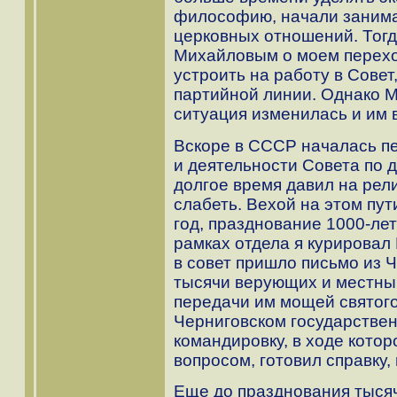
философию, начали занима
церковных отношений. Тогда
Михайловым о моем переход
устроить на работу в Совет
партийной линии. Однако М
ситуация изменилась и им 
Вскоре в СССР началась пе
и деятельности Совета по 
долгое время давил на рел
слабеть. Вехой на этом пу
год, празднование 1000-лет
рамках отдела я курировал 
в совет пришло письмо из 
тысячи верующих и местны
передачи им мощей святого
Черниговском государствен
командировку, в ходе котор
вопросом, готовил справку,
Еще до празднования тыся