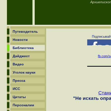
Архиепископ
Путеводитель
Подписывайт
Новости
Библиотека
Дайджест
fb.com/sc
Видео
Уголок науки
Пресса
ИСС
Стан
Цитаты
"Не искать опр
Персоналии