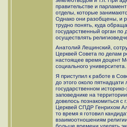
землеотводом и т.п. При а
правительстве и парламен
отделы, которые занимают
Однако они разобщены, и 
трудно понять, куда обраща
государственный орган по 
осуществлять религиоведче
Анатолий Лещинский, сотр
Церквей Совета по делам р
настоящее время доцент Мо
социального университета.
Я приступил к работе в Сов
до этого около пятнадцати 
государственном историко
заповеднике на территори
довелось познакомиться с 
Церквей СПДР Генрихом А
то время я готовил кандид
взаимоотношениям религии 
больше времени уделять эк