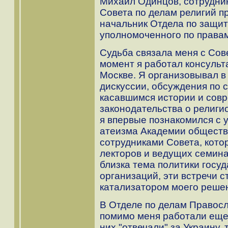
Михаил Одинцов, сотрудни
Совета по делам религий 
начальник Отдела по защит
уполномоченного по правам
Судьба связала меня с Сове
момент я работал консульт
Москве. Я организовывал в
дискуссии, обсуждения по
касавшимся истории и совр
законодательства о религи
я впервые познакомился с 
атеизма Академии обществ
сотрудниками Совета, кото
лекторов и ведущих семина
близка тема политики госу
организаций, эти встречи 
катализатором моего решен
В Отделе по делам Правосл
помимо меня работали еще 
них "отвечали" за Украину, 