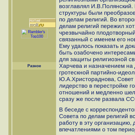
возглавлял И.В.Полянский. 
структуры были преобразов
по делам религий. Во второ
делам религий пережил хотя
чрезвычайно плодотворный
связанный с именем его но
Ему удалось показать и док
быть озабочено интересами
для защиты религиозной св
Харчева и назначением на
Разное
гротескной партийно-идео
Ю.А.Христораднова, Совет 
лидерство в перестройке г
отношений и медленно шел
сразу же после развала СС
В беседе с корреспонденто
Совета по делам религий в
работу в эту организацию,
впечатлениями о том перио