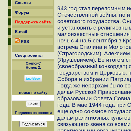
Ссылки
943 год стал переломным н
Форум
Отечественной войны, но и
советского государства. О
Поддержка сайта
и установить с религиозны
E-mail
малоизвестные отношения п
ночь с 4 на 5 сентября в К
RSS
встреча Сталина и Молото
(Страгородским), Алексием
Спецпроекты
(Ярушевичем). Ее итогом с
СкепсиС
(своеобразный конкордат)
Номер 2.
государством и Церковью, 
Собора и избрании Патриар
Тогда же иерархам было со
делам Русской Православн
поиск по сайту
образовании Совета Совна
года. В мае 1944 года при
еще одно союзное государс
Подписка на новости
делам религиозных культов
связующего звена со всем
религиозными организациям