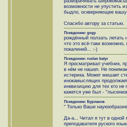
разворачивать широкомасш
возможности не упустить и
быдло, оскверняющее вашу
Спасибо автору за статью.
Псевдоним: gogy
рождённый ползать летать 
что это всё-таки возможно,
покалений... :-)
Псевдоним: ruslan batyr
Я просматривал учебник, пр
в нём не нашел. Не понимаю
истерика. Может мешает ст
инокамыслящих продолжает
инквизицию для тех кто не
кажется уже был - "лысенко
Псевдоним: Бурлаков
" Только Ваше наукообразие
Да-а... Читал я тут в одной
преподавателя руского язык