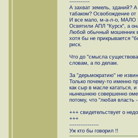
-----------
А захват земель, зданий? А
табаком? Освобождение от 
И все мало, м-а-л-о, МАЛО 
Освятили АПЛ "Курск", а он
Любой обычный мошенник в
хотя бы не прикрывается "б
риск.
Что до "смысла существован
словам, а по делам.
За "дерьмократию" не извин
Только почему-то именно п
как сыр в масле кататься, 
нынешнюю совершенно омер
потому, что "любая власть - 
+++ свидетельствует о нед
+++
----------------
Уж кто бы говорил !!