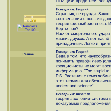
ПГМщики вроде тебя бесную
Псевдоним: Георгий
Странник, не ерунди. Закон 
соответствии с новыми дан
теория филэмбриогенеза. И 
Вертьянов?
Насчёт смертельного удара -
жизни, дружок. А вот насчё
припадочный. Легко и прият
Псевдоним: Георгий
Разное
Беда в том, что наукообраз
понимать право(и лево-)сл
креационисты не могут вос
информацию. "Too stupid to u
P.S. Растения с гемоглобин
этот термин для обозначения
understand science".
Псевдоним: unselfish
теория эволюции-система в
доказуемые предположения 