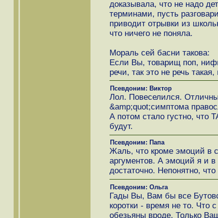
доказывала, что не надо де
терминами, пусть разговари
приводит отрывки из школьн
что ничего не поняла.
Мораль сей басни такова:
Если Вы, товарищ поп, ниф
речи, так это не речь такая,
Псевдоним: Виктор
Лол. Повеселился. Отличны
&amp;quot;симптома правосл
А потом стало густно, что 
будут.
Псевдоним: Папа
Жаль, что кроме эмоций в с
аргументов. А эмоций я и в
достаточно. Непонятно, что
Псевдоним: Ольга
Гады Вы, Вам бы все Бутовс
коротки - время не то. Что 
обезьяны вроде. Только Ваш