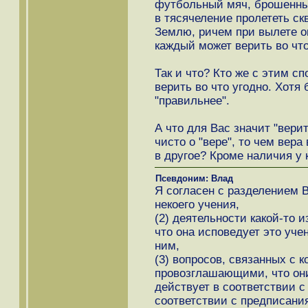
футбольный мяч, брошенный
в тясячеление пролететь ск
Землю, ричем при вылете он
каждый может верить во что
Так и что? Кто же с этим сп
верить во что угодно. Хотя 
"правильнее".
А что для Вас значит "вери
чисто о "вере", то чем вер
в другое? Кроме наличия у к
Псевдоним: Влад
Я согласен с разделением 
некоего учения,
(2) деятельности какой-то 
что она исповедует это уче
ним,
(3) вопросов, связанных с 
провозглашающими, что они
действует в соответствии с
соответствии с предписания