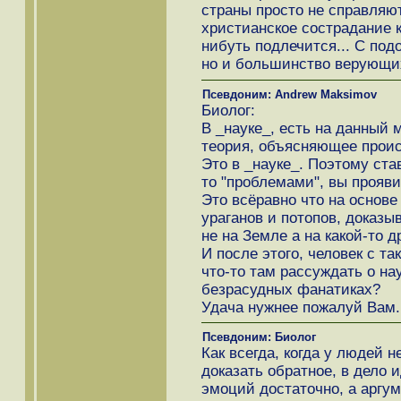
страны просто не справляют
христианское сострадание к
нибуть подлечится... С под
но и большинство верующих
Псевдоним: Andrew Maksimov
Биолог:
В _науке_, есть на данный
теория, объясняющее проис
Это в _науке_. Поэтому ста
то "проблемами", вы прояв
Это всёравно что на основе
ураганов и потопов, доказы
не на Земле а на какой-то д
И после этого, человек с т
что-то там рассуждать о нау
безрасудных фанатиках?
Удача нужнее пожалуй Вам.
Псевдоним: Биолог
Как всегда, когда у людей 
доказать обратное, в дело 
эмоций достаточно, а аргум