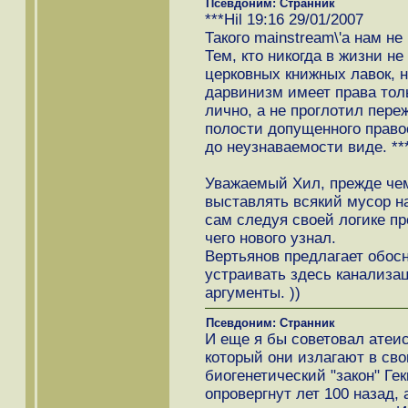
Псевдоним: Странник
***Hil 19:16 29/01/2007
Такого mainstream\'а нам не
Тем, кто никогда в жизни н
церковных книжных лавок, н
дарвинизм имеет права толь
лично, а не проглотил пер
полости допущенного право
до неузнаваемости виде. **
Уважаемый Хил, прежде че
выставлять всякий мусор н
сам следуя своей логике пр
чего нового узнал.
Вертьянов предлагает обос
устраивать здесь канализа
аргументы. ))
Псевдоним: Странник
И еще я бы советовал атеи
который они излагают в сво
биогенетический "закон" Ге
опровергнут лет 100 назад, 