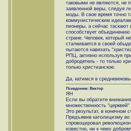
таковыми не являются, не п
заявленной веры, следуя л
моды. В свое время точно т
коммунистическим идеалам 
пионеры, а сейчас таскают и
способствует объединению 
стране. Человек, который н
сталкивается в своей обыде
пытаются навязать "христи
РПЦ, активно используя пр
добродетель - то только хр
только христианское.
Да, катимся в средневековье
Псевдоним: Виктор
ЯН
Если вы обратите внимание,
множественность "церквей"
Это результат, в конечном 
Предъявив католицизму во 
спровоцировал революционн
известно, ни к чему добром