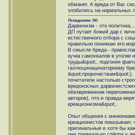
обманет. А вреда от Вас ск
злобились на нормальных 
Псевдоним: Hil
Дарвинизм - это политика..
ДП путает божий дар с яич
естественного отбора с со
правильно понимаю его мор
В смысле бреда - правосла
кучка самохвалов в уголке 
труды&quot;, подгоняя факт
галлюцинацинаторному бред
&quot;пророчествам&quot;).
почитатели настолько строг
вредоносных дарвинистских 
обезвреженном переложени
авторов), что и правда веря
креационизма&quot;.
Опыт общения с книжонкам
креационистов показывает, 
оригинальные и хотя бы ка
они тривиально спёрли у а