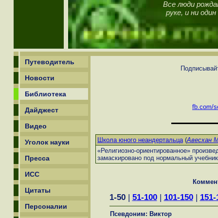
Все люди рожда
руке, и ни оди
Путеводитель
Подписывайт
Новости
Библиотека
fb.com/sc
Дайджест
Видео
Школа юного неандертальца
(
Авесхан М
Уголок науки
«Религиозно-ориентированное» произве
Пресса
замаскировано под нормальный учебник
ИСС
Коммен
Цитаты
1-50
|
51-100
|
101-150
|
151-
Персоналии
Псевдоним: Виктор