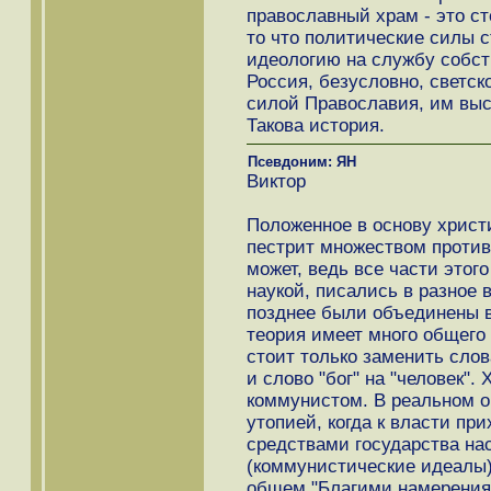
православный храм - это ст
то что политические силы 
идеологию на службу собст
Россия, безусловно, светск
силой Православия, им выст
Такова история.
Псевдоним: ЯН
Виктор
Положенное в основу христ
пестрит множеством против
может, ведь все части этого
наукой, писались в разное
позднее были объединены в
теория имеет много общего
стоит только заменить слов
и слово "бог" на "человек"
коммунистом. В реальном о
утопией, когда к власти п
средствами государства на
(коммунистические идеалы)
общем "Благими намерениям