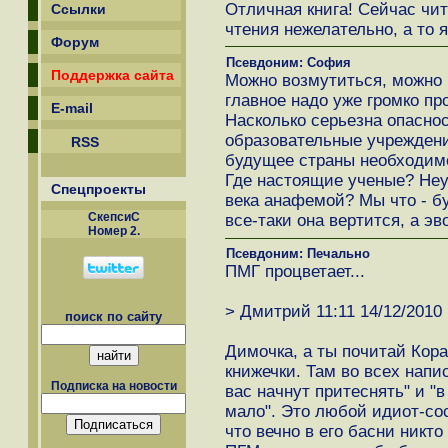
Отличная книга! Сейчас чит
Ссылки
чтения нежелательно, а то я
Форум
Псевдоним: София
Поддержка сайта
Можно возмутиться, можно к
главное надо уже громко п
E-mail
Насколько серьезна опаснос
образовательные учреждени
RSS
будущее страны необходим
Где настоящие ученые? Неуж
Спецпроекты
века анафемой? Мы что - бу
СкепсиС
все-таки она вертится, а э
Номер 2.
Псевдоним: Печально
ПМГ процветает...
> Дмитрий 11:11 14/12/2010
поиск по сайту
Димочка, а ты почитай Кора
книжечки. Там во всех напи
Подписка на новости
вас начнут притеснять" и "
мало". Это любой идиот-со
что вечно в его басни никто