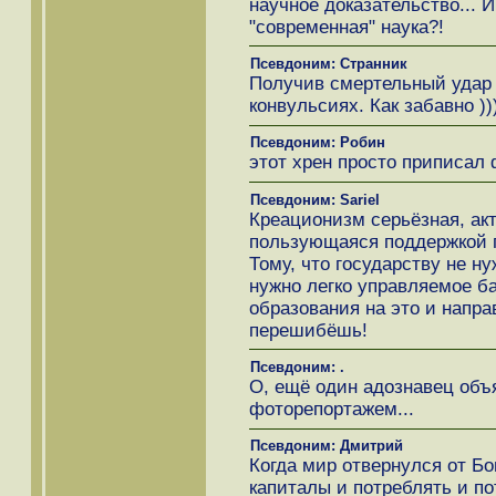
научное доказательство... 
"современная" наука?!
Псевдоним: Странник
Получив смертельный удар 
конвульсиях. Как забавно ))
Псевдоним: Робин
этот хрен просто приписал
Псевдоним: Sariel
Креационизм серьёзная, ак
пользующаяся поддержкой 
Тому, что государству не н
нужно легко управляемое ба
образования на это и напра
перешибёшь!
Псевдоним: .
О, ещё один адознавец объя
фоторепортажем...
Псевдоним: Дмитрий
Когда мир отвернулся от Бо
капиталы и потреблять и по