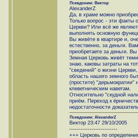
Псевдоним: Виктор
AlexanderZ
Да, в храме можно приобрест
Только вопрос - эти факты
Церкви? Или всё же являю
выполнять основную функц
Вы живёте в квартире и, оч
естественно, за деньги. Ва
приобретаете за деньги. Вы 
Земная Церковь живёт теми
знаю, каковы затраты на то
"сведений" о жизни Церкви,
область нашего земного быт
(простите) "дерьмократии"
клеветническим наветам.
Относительно "скудной нали
приём. Переход к ёрничеств
недостаточности доказател
Псевдоним: AlexanderZ
Виктор 23:47 29/10/2005
--------------------------
+++ Церковь по определени