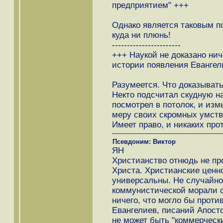
предприятием" +++
Однако является таковым по
куда ни плюнь!
-----------------------
+++ Наукой не доказано нич
истории появления Евангели
Разумеется. Что доказыват
Некто подсчитал скудную н
посмотрел в потолок, и из
меру своих скромных умств
Имеет право, и никаких про
Псевдоним: Виктор
ЯН
Христианство отнюдь не про
Христа. Христианские ценно
универсальны. Не случайно
коммунистической морали с
ничего, что могло бы проти
Евангелиев, писаний Апосто
не может быть "коммерческ