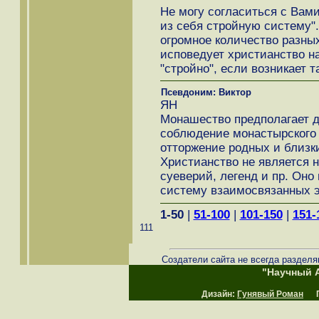
Не могу согласиться с Вами
из себя стройную систему".
огромное количество разных
исповедует христианство на
"стройно", если возникает т
Псевдоним: Виктор
ЯН
Монашество предполагает д
соблюдение монастырского 
отторжение родных и близк
Христианство не является н
суеверий, легенд и пр. Оно
систему взаимосвязанных э
1-50
|
51-100
|
101-150
|
151-
111
Создатели сайта не всегда разделя
"Научный А
Дизайн:
Гунявый Роман
Пр