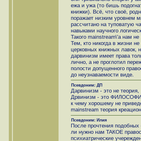
ежа и ужа (то бишь подогн
книжки). Всё, что своё, род
поражает низким уровнем 
рассчитано на туповатую ч
навыками научного логичес
Такого mainstream\'а нам не
Тем, кто никогда в жизни н
церковных книжных лавок, н
дарвинизм имеет права толь
лично, а не проглотил пер
полости допущенного право
до неузнаваемости виде.
Псевдоним: ДП
Дарвинизм - это не теория,
Дрвинизм - это ФИЛОСОФИЯ
к чему хорошему не приведе
mainstream теория креацио
Псевдоним: Илия
После прочтения подобных 
ли нужно нам ТАКОЕ правос
психиатрические учережде