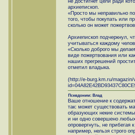
не достигнет цели ради кото
архиепископ.
«Просто мы неправильно по
того, чтобы покупать или пр
сколько он может пожертвова
Архиепископ подчеркнул, ч
учитываться каждому челов
«Сколько доброго мы делаем
виде пожертвования или как
наших прегрешений простит
отметил владыка.
(http://e-burg.km.ru/magazin/
id=04A82E42BD93437C80CE
Псевдоним: Влад
Ваше отношение к содержат
так: может существовать м
образующих некие системы.
и ни одно совершено любы
опровергнуть, не прибегая к
например, нельзя строго оп