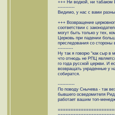
+++ Ни водкой, ни табаком 
-----------
Видимо, у нас с вами разн
+++ Возвращение церковно
соответствии с законодате
могут быть только у тех, к
Церковь при падении больш
преследования со стороны 
----------
Ну так я говорю "как сыр в 
что отнюдь не РПЦ являетс
го года русской церкви. И е
возвращать украденные у н
собиратся.
-----------
По поводу Снычева - так вез
бывшего осведомителя Риди
работает вашим топ-менедж
======================
======================