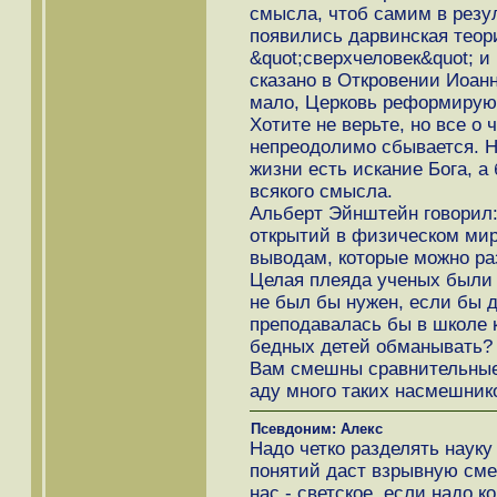
смысла, чтоб самим в резул
появились дарвинская теор
&quot;сверхчеловек&quot; и
сказано в Откровении Иоан
мало, Церковь реформируют 
Хотите не верьте, но все о
непреодолимо сбывается. Н
жизни есть искание Бога, 
всякого смысла.
Альберт Эйнштейн говорил:
открытий в физическом мир
выводам, которые можно ра
Целая плеяда ученых были 
не был бы нужен, если бы д
преподавалась бы в школе к
бедных детей обманывать?
Вам смешны сравнительные 
аду много таких насмешник
Псевдоним: Алекс
Надо четко разделять науку
понятий даст взрывную сме
нас - светское, если надо к