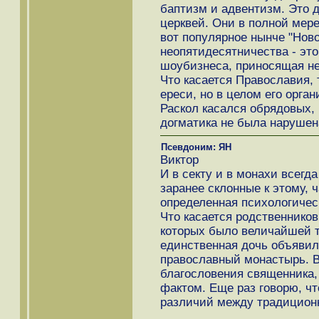
баптизм и адвентизм. Это 
церквей. Они в полной мер
вот популярное нынче "Ново
неопятидесятничества - это
шоубизнеса, приносящая не
Что касается Православия, 
ереси, но в целом его орга
Раскол касался обрядовых, 
догматика не была нарушен
Псевдоним: ЯН
Виктор
И в секту и в монахи всегд
заранее склонные к этому, 
определенная психологичес
Что касается родственников
которых было величайшей т
единственная дочь объявил
православный монастырь. В
благословения священника,
фактом. Еще раз говорю,
различий между традиционн