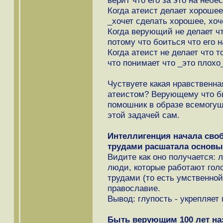
верит что его за это на небе
Когда атеист делает хорошее 
_хочет сделать хорошее, хоч
Когда верующий не делает что
потому что боиться что его н
Когда атеист не делает что т
что понимает что _это плохо
Чуствуете какая нравственн
атеистом? Верующему что б
помошник в образе всемогущ
этой задачей сам.
Интеллигенция начала сво
трудами расшатала основы
Видите как оно получается: 
люди, которые работают гол
трудами (то есть умственно
православие.
Вывод: глупость - укрепляет
Быть верующим 100 лет на