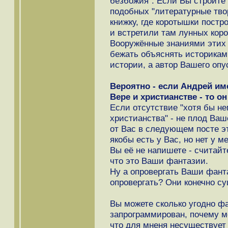
безбожия". Если Вы строите
подобных "литературные тво
книжку, где коротышки постро
и встретили там лунных кор
Вооружённые знаниями этих 
бежать объяснять историкам,
истории, а автор Вашего опу
Вероятно - если Андрей и
Вере и христианстве - то о
Если отсутствие "хотя бы н
христианства" - не плод Ваш
от Вас в следующем посте э
якобы есть у Вас, но нет у 
Вы её не напишете - считайт
что это Ваши фантазии.
Ну а опровергать Ваши фанта
опровергать? Они конечно с
Вы можете сколько угодно фа
запрограммирован, почему м
что для мненя несуществует 