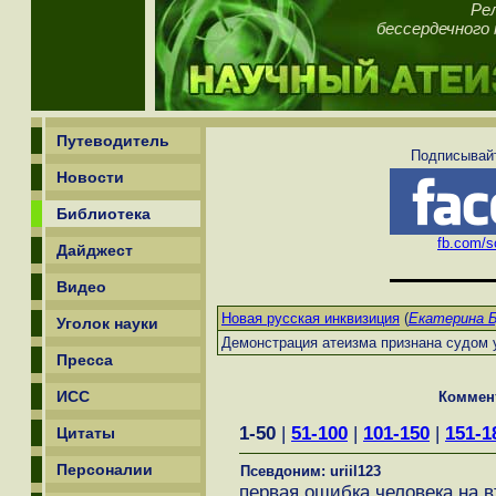
Рел
бессердечного 
Путеводитель
Подписывайт
Новости
Библиотека
fb.com/sc
Дайджест
Видео
Новая русская инквизиция
(
Екатерина 
Уголок науки
Демонстрация атеизма признана судом 
Пресса
ИСС
Коммен
1-50
|
51-100
|
101-150
|
151-1
Цитаты
Персоналии
Псевдоним: uriil123
первая ошибка человека на 