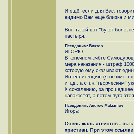
И ещё, если для Вас, говорит
видимо Вам ещё близка и ми
Вот, такой вот "букет болезн
пастыря.
Псевдоним: Виктор
ИГОРЮ
В конечном счёте Самодуров
мера наказания - штраф 1000
которую ему оказывают един
Интеллигенцию (я не имею в
и т.д., а с т.н."творческим" 
К сожалению, за прошедшее 
напакостят, а потом пугаютс
Псевдоним: Andrew Maksimov
Игорь:
Очень жаль атеистов - пыт
христиан. При этом ссылк