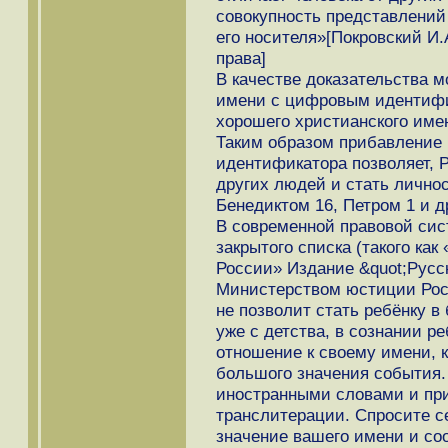
совокупность представлений
его носителя»[Покровский И
права]
В качестве доказательства 
имени с цифровым идентифи
хорошего христианского име
Таким образом прибавление 
идентификатора позволяет, 
других людей и стать личнос
Бенедиктом 16, Петром 1 и 
В современной правовой сис
закрытого списка (такого ка
России» Издание &quot;Русс
Министерством юстиции Росси
не позволит стать ребёнку 
уже с детства, в сознании р
отношение к своему имени, 
большого значения события
иностранными словами и пр
транслитерации. Спросите се
значение вашего имени и соо