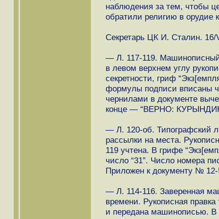
наблюдения за тем, чтобы ц
обратили религию в орудие 
Секретарь ЦК И. Сталин. 16/VI
— Л. 117-119. Машинописный 
в левом верхнем углу рукопи
секретности, гриф “Экз[емпл
формулы подписи вписаны ч
чернилами в документе выче
конце — “ВЕРНО: КУРЫНДИ
— Л. 120-об. Типографский л
рассылки на места. Рукописн
119 учтена. В грифе “Экз[е
число “31”. Число номера пи
Приложен к документу № 12-
— Л. 114-116. Заверенная м
времени. Рукописная правка 
и передана машинописью. В