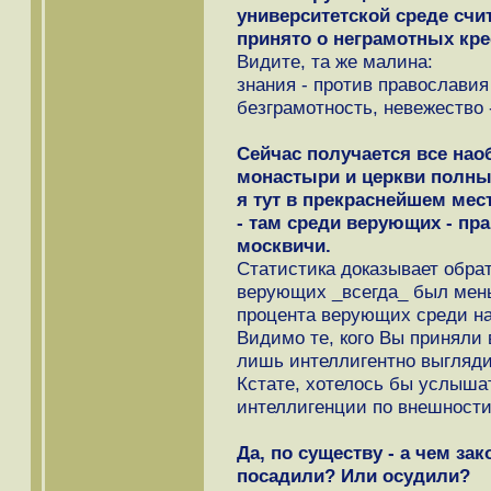
университетской среде сч
принято о неграмотных кре
Видите, та же малина:
знания - против православия
безграмотность, невежество 
Сейчас получается все нао
монастыри и церкви полны
я тут в прекраснейшем ме
- там среди верующих - пр
москвичи.
Статистика доказывает обра
верующих _всегда_ был мен
процента верующих среди на
Видимо те, кого Вы приняли в
лишь интеллигентно выгляди
Кстате, хотелось бы услыш
интеллигенции по внешности.
Да, по существу - а чем за
посадили? Или осудили?