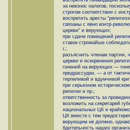
за невзнос налогов, посколь
строгом соответствии с инстр
воспретить аресты “религиозн
связаны с явно контр-рево
церкви” и верующих;
при сдаче помещений религ
ставок строжайше соблюдать
г.;
разъяснить членам партии, 
церкви и искоренения религи
гонений на верующих — гоне
предрассудки, — а от такти
терпеливой и вдумчивой кри
при серьезном историческом
религии и пр.;
ответственность за проведе
возложить на секретарей губ
национальных ЦК и крайкомо
ЦК вместе с тем предостерег
верующим не должно, однако
бдительность наших организ