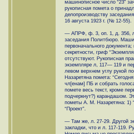
машинописное число “23” зач
рукописная помета о принад
делопроизводству заседания 
16 августа 1923 г. (№ 12-55).
— АПРФ, ф. 3, оп. 1, д. 356, 
заседания Политбюро. Маши
первоначального документа;
секретности, гриф “Экземпля
отсутствуют. Рукописная пра
экземпляре л, 117— 119 и пе
левом верхнем углу рукой п
Назаретяна помета: “Сегодня:
чл[енам] ПБ и собрать голоса.
помете весь текст, кроме пер
подчеркнут?) карандашом. Э
пометы А. М. Назаретяна: 1) “
“Проект”.
— Там же, л. 27-29. Другой
закладки, что и л. 117-119. 
Номер письма не проставлен.