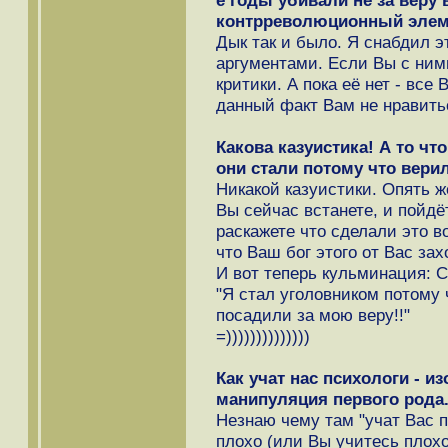
е годы убивали не за веру в
контрреволюционный элем
Дык так и было. Я снабдил 
аргументами. Если Вы с ним
критики. А пока её нет - все
данный факт Вам не нравитьс
Какова казуистика! А то 
они стали потому что верил
Никакой казуистики. Опять ж
Вы сейчас встанете, и пойдёт
раскажете что сделали это в
что Ваш бог этого от Вас зах
И вот теперь кульминация: С
"Я стал уголовником потому 
посадили за мою веру!!"
=))))))))))))))
Как учат нас психологи - и
манипуляция первого рода.
Незнаю чему там "учат Вас п
плохо (или Вы учитесь плохо