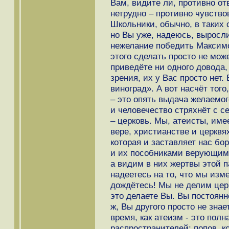
Вам, видите ли, противно от
нетрудно – противно чувство
Школьники, обычно, в таких 
но Вы уже, надеюсь, выросл
нежелание победить Максимо
этого сделать просто не мож
приведёте ни одного довода,
зрения, их у Вас просто нет
виноград». А вот насчёт того
– это опять выдача желаемог
и человечество стряхнёт с с
– церковь. Мы, атеисты, им
вере, христианстве и церквях
которая и заставляет нас б
и их пособниками верующими
а видим в них жертвы этой п
надеетесь на то, что мы изм
дождётесь! Мы не делим цер
это делаете Вы. Вы постоянн
ж, Вы другого просто не знае
время, как атеизм - это полн
распространителей: попов, к