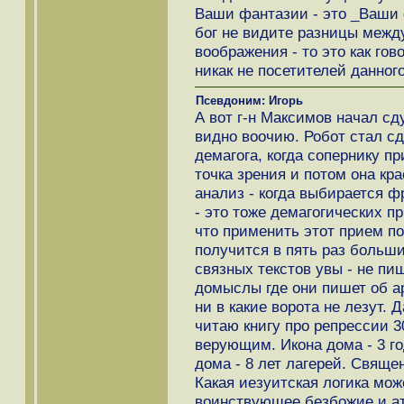
Ваши фантазии - это _Ваши 
бог не видите разницы межд
воображения - то это как го
никак не посетителей данного
Псевдоним: Игорь
А вот г-н Максимов начал сд
видно воочию. Робот стал с
демагога, когда сопернику п
точка зрения и потом она кра
анализ - когда выбирается ф
- это тоже демагогических п
что применить этот прием по
получится в пять раз больши
связных текстов увы - не пиш
домыслы где они пишет об а
ни в какие ворота не лезут. 
читаю книгу про репрессии 3
верующим. Икона дома - 3 г
дома - 8 лет лагерей. Священ
Какая иезуитская логика мо
воинствующее безбожие и а