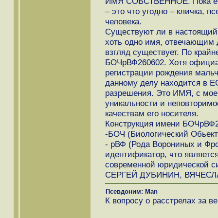
ИМЯ СОБСТВЕННОЕ. Пока есть
– это что угодно – кличка, п
человека.
Существуют ли в настоящий
хоть одно имя, отвечающим 
взгляд существует. По крайн
БОЧрВФ260602. Хотя официа
регистрации рождения мальч
данному делу находится в ЕС
разрешения. Это ИМЯ, с моей
уникальности и неповторимо
качествам его носителя.
Конструкция имени БОЧрВФ2
-БОЧ (Биологический Обьект
- рВФ (Рода Ворониных и Фр
идентификатор, что являетс
современной юридической с
СЕРГЕЙ ДУБИНИН, ВЯЧЕСЛ
Псевдоним: Мan
К вопросу о расстрелах за ве