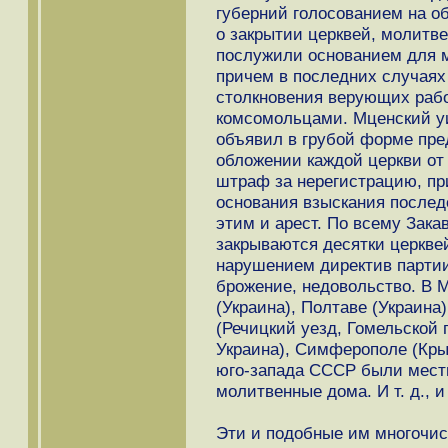
губерний голосованием на 
о закрытии церквей, молитв
послужили основанием для м
причем в последних случаях
столкновения верующих раб
комсомольцами. Мценский у
объявил в грубой форме пре
обложении каждой церкви от 
штраф за нерегистрацию, пр
основания взыскания последо
этим и арест. По всему Зака
закрываются десятки церкве
нарушением директив партии
брожение, недовольство. В М
(Украина), Полтаве (Украина)
(Речицкий уезд, Гомельской г
Украина), Симферополе (Крым
юго-запада СССР были мест
молитвенные дома. И т. д., и 
Эти и подобные им многочи