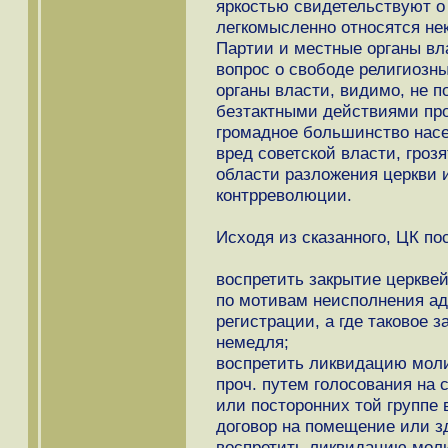
яркостью свидетельствуют о 
легкомысленно относятся не
Партии и местные органы вла
вопрос о свободе религиозн
органы власти, видимо, не п
безтактными действиями пр
громадное большинство нас
вред советской власти, гроз
области разложения церкви и
контрреволюции.
Исходя из сказанного, ЦК по
воспретить закрытие церкве
по мотивам неисполнения а
регистрации, а где таковое 
немедля;
воспретить ликвидацию мол
проч. путем голосования на
или посторонних той группе
договор на помещение или з
воспретить ликвидацию моли