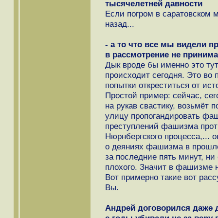
тысячелетней давности
Если погром в саратовском 
назад...
- а то что все мы видели 
в рассмотрение не приним
Дык вроде бы именно это тут
происходит сегодня. Это во п
попытки откреститься от ист
Простой пример: сейчас, сег
на рукав свастику, возьмёт 
улицу пропогандировать фаш
преступлений фашизма проти
Нюрнбергского процесса,... о
о деяниях фашизма в прошло
за последние пять минут, ни
плохого. Значит в фашизме н
Вот примерно такие вот рас
Вы.
Андрей договорился даже до 