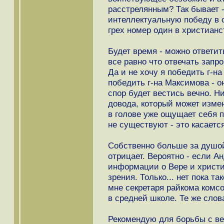
расстрелянным? Так бывает 
интеллектуальную победу в с
грех номер один в христианс
Будет время - можно ответит
все равно что отвечать запр
Да и не хочу я победить г-н
победить г-на Максимова - о
спор будет вестись вечно. Ни
довода, который может измен
в голове уже ощущает себя п
не существуют - это касаетс
Собственно больше за душой 
отрицает. Вероятно - если А
информации о Вере и христиа
зрения. Только... нет пока т
мне cекретаря райкома комс
в средней школе. Те же слов
Рекомендую для борьбы с в