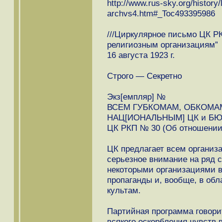
http://www.rus-sky.org/history/l
archvs4.htm#_Toc493395986
///Циркулярное письмо ЦК Р
религиозным организациям”
16 августа 1923 г.
Строго — Секретно
Экз[емпляр] №
ВСЕМ ГУБКОМАМ, ОБКОМАМ
НАЦ[ИОНАЛЬНЫМ] ЦК и Б
ЦК РКП № 30 (Об отношении 
ЦК предлагает всем организ
серьезное внимание на ряд 
некоторыми организациями в
пропаганды и, вообще, в об
культам.
Партийная программа говори
всякого оскорбления чувств