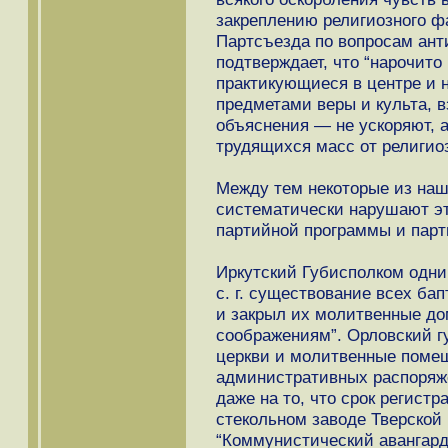
закреплению религиозного фа
Партсъезда по вопросам ант
подтверждает, что “нарочито
практикующиеся в центре и н
предметами веры и культа, в
объяснения — не ускоряют, 
трудящихся масс от религио
Между тем некоторые из на
систематически нарушают э
партийной программы и парт
Иркутский Губисполком одним
с. г. существование всех ба
и закрыл их молитвенные до
соображениям”. Орловский г
церкви и молитвенные поме
административных распоряже
даже на то, что срок регист
стекольном заводе Тверской
“Коммунистический авангард