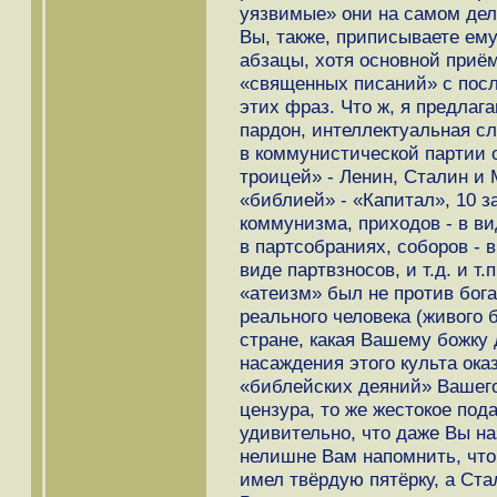
уязвимые» они на самом деле
Вы, также, приписываете ему
абзацы, хотя основной приё
«священных писаний» с по
этих фраз. Что ж, я предлаг
пардон, интеллектуальная сл
в коммунистической партии 
троицей» - Ленин, Сталин и 
«библией» - «Капитал», 10 з
коммунизма, приходов - в ви
в партсобраниях, соборов - 
виде партвзносов, и т.д. и т
«атеизм» был не против бога
реального человека (живого 
стране, какая Вашему божку
насаждения этого культа ока
«библейских деяний» Вашего 
цензура, то же жестокое по
удивительно, что даже Вы на
нелишне Вам напомнить, что
имел твёрдую пятёрку, а Ст