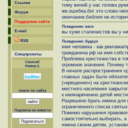
Ссылки
тому виной.у нас голова руки
же.ошибка.бог это слово.чел
Форум
окончание.библия не история
Поддержка сайта
Псевдоним: вася
E-mail
вы хуже сталинистов вы у н
RSS
Псевдоним: будкул
имя человека - как реклама/
гражданина рф на имя собст
Спецпроекты
Проблема христианства в то
СкепсиС
огромное значение. Почему 
Номер 2.
В начале распространения хр
главных задач было обязате
(«крещение») на христианск
местного населения закрыто
поиск по сайту
к имянаречению детей местно
Разрешено брать имена для 
ограниченного списка святых
Подписка на новости
Помимо нарушения правового
самостоятельно выбирать, а
имена своим детям, установ