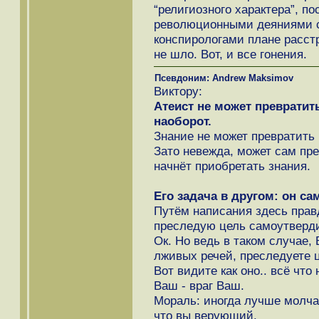
“религиозного характера”, по
революционными деяниями с
конспирологами плане расстр
не шло. Вот, и все гонения.
Псевдоним: Andrew Maksimov
Виктору:
Атеист не может превратить
наоборот.
Знание не может превратить 
Зато невежда, может сам пре
начнёт приобретать знания.
Его задача в другом: он са
Путём написания здесь прав
преследую цель самоутверд
Ок. Но ведь в таком случае,
лживых речей, преследуете 
Вот видите как оно.. всё что 
Ваш - враг Ваш.
Мораль: иногда лучше молчат
что вы верующий.