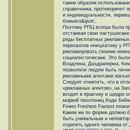
таким образом использовани
справочника, противоречит п
и индивидуальности, перевод
божьего&quot;.
Поэтому РПЦ всегда была пр
отстаивая свои пастушеские 
ряды бесплатных рекламных 
перехватив инициативу у Р
рекламировать своими имен
социалистические. Это были
Владлена, Даздраперма, Ким и
позволяли людям быть личн
рекламными агентами конъю
Следует отметить, что в от
«рекламных агентов», на За
входят в практику и щедро о
моркой пехотинец Коди Бейк
Finest Freshest Fastest план
Каким же по форме должно
быть уникальным и неповто
отделять одного человека от