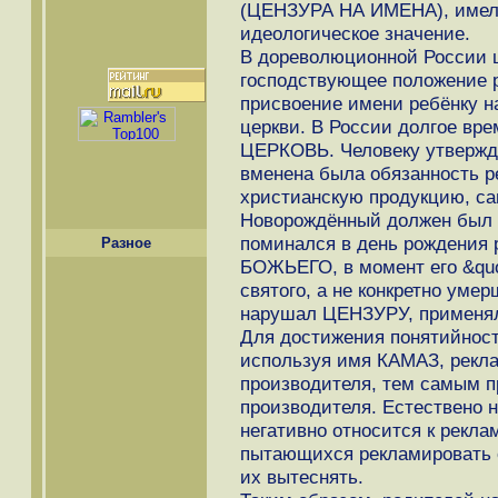
(ЦЕНЗУРА НА ИМЕНА), имела
идеологическое значение.
В дореволюционной России ц
господствующее положение р
присвоение имени ребёнку н
церкви. В России долгое вр
ЦЕРКОВЬ. Человеку утвержд
вменена была обязанность р
христианскую продукцию, с
Новорождённый должен был п
поминался в день рождения 
Разное
БОЖЬЕГО, в момент его &quo
святого, а не конкретно умер
нарушал ЦЕНЗУРУ, применял
Для достижения понятийност
используя имя КАМАЗ, рекл
производителя, тем самым 
производителя. Естествено 
негативно относится к рекла
пытающихся рекламировать с
их вытеснять.