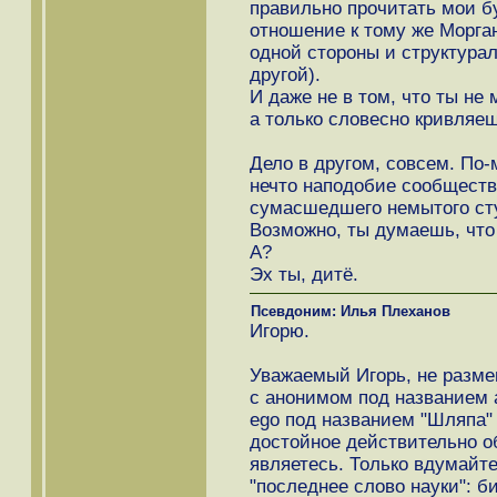
правильно прочитать мои бу
отношение к тому же Морган
одной стороны и структура
другой).
И даже не в том, что ты не
а только словесно кривляе
Дело в другом, совсем. По-м
нечто наподобие сообществе 
сумасшедшего немытого студ
Возможно, ты думаешь, что 
А?
Эх ты, дитё.
Псевдоним: Илья Плеханов
Игорю.
Уважаемый Игорь, не разме
с анонимом под названием а
ego под названием "Шляпа" 
достойное действительно о
являетесь. Только вдумайте
"последнее слово науки": б