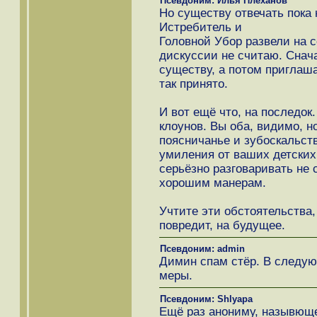
Псевдоним: Илья Плеханов
Но существу отвечать пока 
Истребитель и
Головной Убор развели на 
дискуссии не считаю. Снач
существу, а потом приглаш
так принято.
И вот ещё что, на последок.
клоунов. Вы оба, видимо, н
поясничанье и зубоскальств
умиления от ваших детских
серьёзно разговаривать не с
хорошим манерам.
Учтите эти обстоятельства,
повредит, на будущее.
Псевдоним: admin
Димин спам стёр. В следую
меры.
Псевдоним: Shlyapa
Ещё раз анониму, назывющ