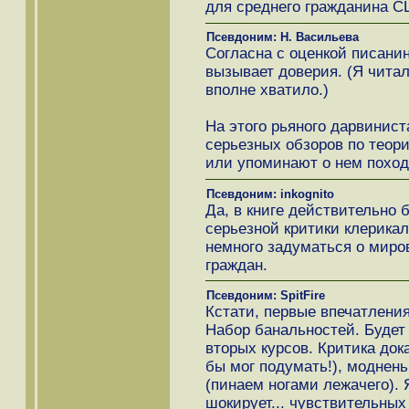
для среднего гражданина С
Псевдоним: Н. Васильева
Согласна с оценкой писани
вызывает доверия. (Я читала
вполне хватило.)
На этого рьяного дарвинис
серьезных обзоров по теор
или упоминают о нем поход
Псевдоним: inkognito
Да, в книге действительно 
серьезной критики клерикал
немного задуматься о миро
граждан.
Псевдоним: SpitFire
Кстати, первые впечатления 
Набор банальностей. Будет
вторых курсов. Критика док
бы мог подумать!), моднень
(пинаем ногами лежачего). 
шокирует... чувствительны