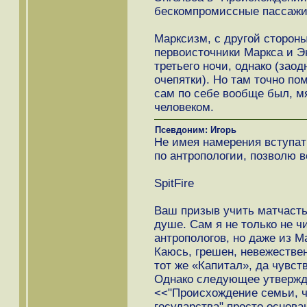
бескомпромиссные пассажи
Марксизм, с другой стороны,
первоисточники Маркса и Эн
третьего ночи, однако (зао
очепятки). Но там точно по
сам по себе вообще был, м
человеком.
Псевдоним: Игорь
Не имея намерения вступат
по антропологии, позволю в
SpitFire
Ваш призыв учить матчасть
душе. Сам я не только не ч
антропологов, но даже из 
Каюсь, грешен, невежествен
тот же «Капитал», да чувст
Однако следующее утвержд
<<"Происхождение семьи, ч
государства" просто основа