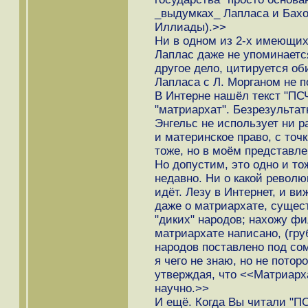
_выдумках_ Лапласа и Бахо
Иллиады).>>
Ни в одном из 2-х имеющи
Лаплас даже не упоминаетс
другое дело, цитируется о
Лапласа с Л. Морганом не 
В Интерне нашёл текст "ПСЧ
"матриархат". Безрезультат
Энгельс не использует ни р
и материнское право, с точ
тоже, но в моём представле
Но допустим, это одно и т
недавно. Ни о какой револю
идёт. Лезу в Интернет, и ви
даже о матриархате, сущес
"диких" народов; нахожу фи
матриархате написано, (гру
народов поставлено под со
я чего не знаю, но не потор
утверждая, что <<Матриарха
научно.>>
И ещё. Когда Вы читали "П