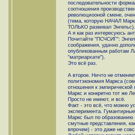
последовательности формац
соотношения производствен
революциооной смене, очен
(тема, которую НАЧАЛ Маркс 
ТОЛЬКО развивал Энгельс)
А я как раз интересуюсь ан
Почитайте "ПСЧСИГ": Энгел
соображения, удачно допол
опубликованным работам Ла
"матриархате").
Это всё раз.
А второе. Ничто не отменяет
политэкономия Маркса (со
отношения к эмпирической н
Маркс и конкретно тот же Л
Просто не имеют, и всё.
Факт - это всё, что можно 
эксперимента. Гумантирные 
Маркс был по образованию 
смутные представления, как
впрочем) - это даже не совс