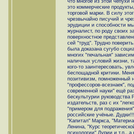
что многое из этой чепухи н
это коммерческие продукты,
торговой марки. В силу этог
чрезвычайно писучий и чре
эрудиции и способности мы
журналист, по роду своих 
поверхностное представлен
сей "труд". Трудно поверить
была доказана сугубо соци
многих "печальная" зависи
наличных условий жизни, т
кого-то заинтересовать, увл
беспощадной критики. Меня
позитивизм, помноженный 
"профессоров-всезнаек", по
современной науки" ещё ра
бескультурии руководства 
издательств, раз с их "легк
"примером для подражения"
российские учёные. Дудки!!
"Капитал" Маркса, "Матери
Ленина, "Курс теоретическо
психологии" Лурии и т.п., а