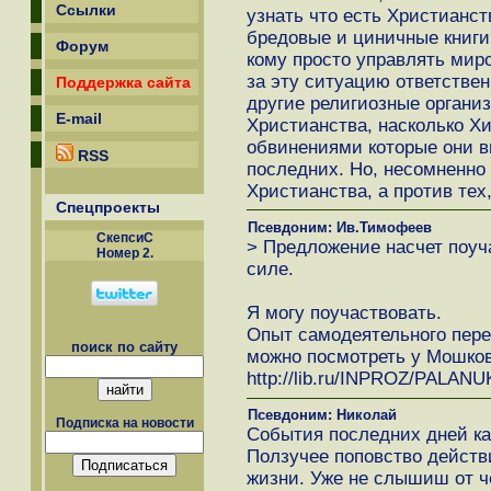
Ссылки
узнать что есть Христианст
бредовые и циничные книги.
Форум
кому просто управлять миро
за эту ситуацию ответствен
Поддержка сайта
другие религиозные организ
E-mail
Христианства, насколько Хи
обвинениями которые они 
RSS
последних. Но, несомненно 
Христианства, а против тех,
Спецпроекты
Псевдоним: Ив.Тимофеев
СкепсиС
> Предложение насчет поуч
Номер 2.
силе.
Я могу поучаствовать.
Опыт самодеятельного перев
поиск по сайту
можно посмотреть у Мошков
http://lib.ru/INPROZ/PALANUK
Псевдоним: Николай
Подписка на новости
События последних дней как
Ползучее поповство действ
жизни. Уже не слышиш от че