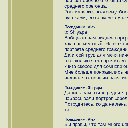
портрет среднего ютовца су
среднего орегонца.
Россияне же, по-моему, бо
русскими, во всяком случае
Псевдоним: Alex
to Shlyapa
Вобще-то вам виднее портре
как я не местный. Но все-т
портрета среднего граждан
Да и сей труд для меня нич
(на сколько я его прочитал)
книга скорее для сомневаю
Мне больше понравились ни
является основным занятие
Псевдоним: Shlyapa
Дались вам эти «средние г
набрасывали портрет «сред
Потрудитесь, когда не лень
та.
Псевдоним: Alex
Вы правы, что там много бан