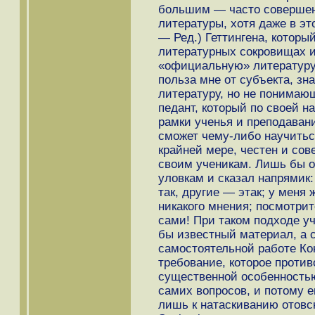
большим — часто соверше
литературы, хотя даже в эт
— Ред.) Геттингена, которы
литературных сокровищах и 
«официальную» литературу..
польза мне от субъекта, з
литературу, но не понимаю
педант, который по своей н
рамки ученья и преподавани
сможет чему-либо научиться
крайней мере, честен и сов
своим ученикам. Лишь бы о
уловкам и сказал напрямик:
так, другие — этак; у меня 
никакого мнения; посмотрит
сами! При таком подходе уч
бы известный материал, а 
самостоятельной работе Ко
требование, которое против
существенной особенностью 
самих вопросов, и потому е
лишь к натаскиванию отовсю