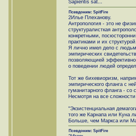
Sapientis sat...
Псевдоним: SpitFire
2Илье Плеханову.
Антропология - это не физи
структуралисткая антрополо
конкретными, посюсторонни
практиками и их структурой
Я лично имел дело с людьм
эмпирических свидетельств
позволяющией эффективно 
о поведении людей определ
Тот же бихевиоризм, наприм
эмпирического фланга с не
гуманитарного фланга - со 
Несмотря на все сложности
"Экзистенциальная демагогия
того же Карнапа или Куна л
Больше, чем Маркса или Ма
Псевдоним: SpitFire