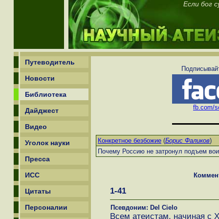
Если бог 
Путеводитель
Подписывайт
Новости
Библиотека
fb.com/sc
Дайджест
Видео
Конкретное безбожие
(
Борис Фаликов
)
Уголок науки
Почему Россию не затронул подъем во
Пресса
ИСС
Коммен
1-41
Цитаты
Персоналии
Псевдоним: Del Cielo
Всем атеистам, начиная с Х