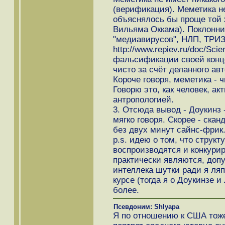
(верификация). Меметика не
объяснялось бы проще той 
Вильяма Оккама). Поклонни
"медиавирусов", НЛП, ТРИЗ 
http://www.repiev.ru/doc/Sci
фальсификации своей конце
чисто за счёт деланного ав
Короче говоря, меметика - 
Говорю это, как человек, а
антропологией.
3. Отсюда вывод - Доукинз 
мягко говоря. Скорее - ска
без двух минут сайнс-фрик
p.s. идею о том, что струк
воспроизводятся и конкури
практически являются, доп
интеллека шутки ради я ля
курсе (тогда я о Доукинзе и
более.
Псевдоним: Shlyapa
Я по отношению к США тоже