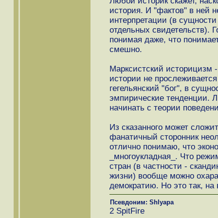
Любой историк скажет, наск
история. И "фактов" в ней н
интерпретации (в сущности 
отдельных свидетельств). Го
понимая даже, что понимает
смешно.
Марксистский историцизм -
истории не прослеживается "
гегельянский "бог", в сущно
эмпирические тенденции. Л
начинать с теории поведен
Из сказанного может сложит
фанатичный сторонник неол
отлично понимаю, что экон
_многоукладная_. Что режи
стран (в частности - сканд
жизни) вообще можно охара
демократию. Но это так, на
Псевдоним: Shlyapa
2 SpitFire