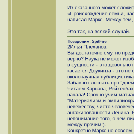
Из сказанного может сложит
«Происхождение семьи, час
написал Маркс. Между тем, 
Это так, на всякий случай.
Псевдоним: SpitFire
2Илья Плеханов.
Вы достаточно смутно предс
верно? Наука не может изоб
в сущности - это довольно 
касается Доукинза - это не 
околонаучная публицистика
Забавно слышать про "дрем
Читаем Карнапа, Рейхенбаха
начала! Срочно учим матчас
"Материализм и эмпириокри
невежеству, чисто человече
ангажированности Ленина. 
непонимание того, о чём п
между прочим!).
Конкретно Маркс не совсем