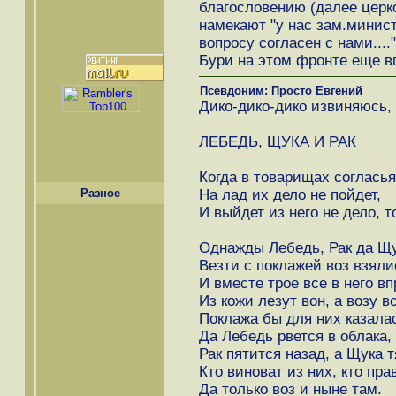
благословению (далее церко
намекают "у нас зам.минист
вопросу согласен с нами....
Бури на этом фронте еще в
Псевдоним: Просто Евгений
Дико-дико-дико извиняюсь, 
ЛЕБЕДЬ, ЩУКА И РАК
Когда в товарищах согласья 
На лад их дело не пойдет,
Разное
И выйдет из него не дело, т
Однажды Лебедь, Рак да Щ
Везти с поклажей воз взяли
И вместе трое все в него вп
Из кожи лезут вон, а возу вс
Поклажа бы для них казалас
Да Лебедь рвется в облака,
Рак пятится назад, а Щука т
Кто виноват из них, кто пра
Да только воз и ныне там.