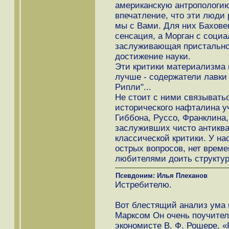
американскую антропологию
впечатление, что эти люди 
мы с Вами. Для них Бахове
сенсация, а Морган с социа
заслуживающая пристальног
достижение науки.
Эти критики материализма 
лучше - содержатели лавки
Рипли"...
Не стоит с ними связыватьс
исторического нафталина уч
Гиббона, Руссо, Франклина,
заслуживших чисто антиквар
классической критики. У на
острых вопросов, нет време
любителями доить структур
Псевдоним: Илья Плеханов
Истребителю.
Вот блестящий анализ ума 
Марксом Он очень поучител
экономисте В. Ф. Рошере. «