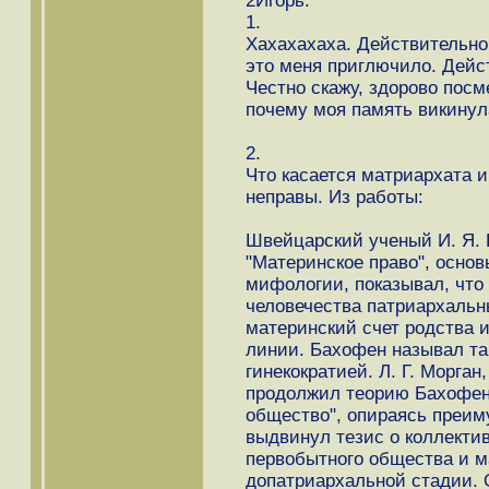
2Игорь.
1.
Хахахахаха. Действительно
это меня приглючило. Дейст
Честно скажу, здорово посм
почему моя память викинула
2.
Что касается матриархата и
неправы. Из работы:
Швейцарский ученый И. Я. 
"Материнское право", осно
мифологии, показывал, что
человечества патриархаль
материнский счет родства 
линии. Бахофен называл та
гинекократией. Л. Г. Морган
продолжил теорию Бахофена
общество", опираясь преим
выдвинул тезис о коллекти
первобытного общества и ма
допатриархальной стадии. 