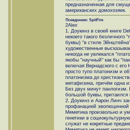
предназначенная для смущ
американских домохозяек.
Псевдоним: SpitFire
2Alex
1. Доукинз в своей книге De
некоего такого безличного 
буквы) "в стиле Эйнштейна
художественные высказывани
никогда не увлекался "плат
якобы "научный" как бы "па
включая Вернадского с его 
просто тупо платонизм и о
платонизма до христианства
метафизика, причём одна и
Без двух минут панлогизм. 
большой буквы, притаился
2. Доукинз и Аарон Линч з
профанацией эволюцинной т
Меметика произвольно и ум
генетики в социокультурну
служат не кокретные предм
Меметика не имеет никаког