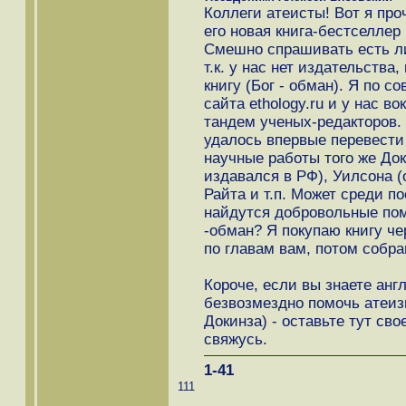
Коллеги атеисты! Вот я проч
его новая книга-бестселлер
Смешно спрашивать есть ли 
т.к. у нас нет издательств
книгу (Бог - обман). Я по 
сайта ethology.ru и у нас в
тандем ученых-редакторов.
удалось впервые перевести
научные работы того же До
издавался в РФ), Уилсона 
Райта и т.п. Может среди п
найдутся добровольные пом
-обман? Я покупаю книгу ч
по главам вам, потом собра
Короче, если вы знаете анг
безвозмездно помочь атеиз
Докинза) - оставьте тут св
свяжусь.
1-41
111