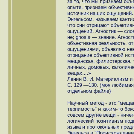
за то, что мы признаем объ
опыте, признаем объективн
источник наших ощущений.
Энгельсом, называем кантиа
что они отрицают объектив
ощущений. Агностик — слово
не; gnosis — знание. Агност
объективная реальность, о
ощущениями, объявляю нев
отрицание объективной ист
мещанская, филистерская, 
личных, домовых, католиче
вещах,...»
Ленин В. И. Материализм и 
С. 129 —130. (моя любимая
отдельном файле)
Научный метод - это "меща
терпимость" и каким-то бок
совсем другие вещи - ничег
логический позитивизм под
языка и протокольных предл
Энгельса в "Происхождении.