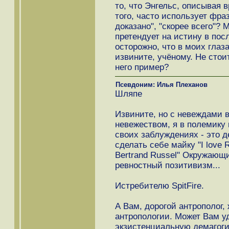
то, что Энгельс, описывая 
того, часто использует фра
доказано", "скорее всего"? 
претендует на истину в пос
осторожно, что в моих глаза
извините, учёному. Не стои
него пример?
Псевдоним: Илья Плеханов
Шляпе
Извините, но с невеждами 
невежеством, я в полемику 
своих заблуждениях - это 
сделать себе майку "I love R
Bertrand Russel" Окружающ
ревностный позитивизм...
Истребителю SpitFire.
А Вам, дорогой антрополог,
антропологии. Может Вам у
экзистенциальную демагогию