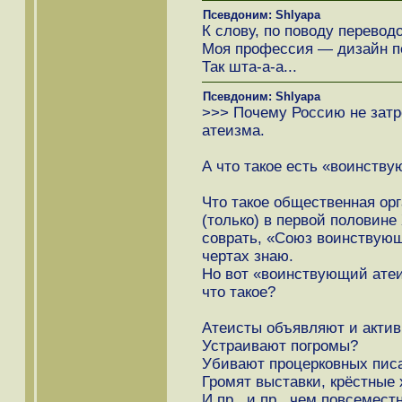
Псевдоним: Shlyapa
К слову, по поводу переводо
Моя профессия — дизайн пе
Так шта-а-а...
Псевдоним: Shlyapa
>>> Почему Россию не зат
атеизма.
А что такое есть «воинств
Что такое общественная ор
(только) в первой половине
соврать, «Союз воинствующ
чертах знаю.
Но вот «воинствующий ате
что такое?
Атеисты объявляют и актив
Устраивают погромы?
Убивают процерковных писа
Громят выставки, крёстные х
И пр., и пр., чем повсемес