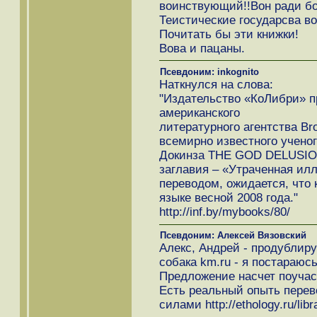
воинствующий!!Вон ради бо
Теистические государсва во
Почитать бы эти книжки!
Вова и пацаны.
Псевдоним: inkognito
Наткнулся на слова:
"Издательство «КоЛибри» п
американского
литературного агентства Bro
всемирно известного учено
Докинза THE GOD DELUSION
заглавия – «Утраченная илл
переводом, ожидается, что 
языке весной 2008 года."
http://inf.by/mybooks/80/
Псевдоним: Алексей Вязовский
Алекс, Андрей - продублиру
собака km.ru - я постараюс
Предложение насчет поучаст
Есть реальный опыть перев
силами http://ethology.ru/lib