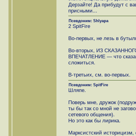
Дерзайте! Да прибудут с в
присными...
Псевдоним: Shlyapa
2 SpitFire
Во-первых, не лезь в бутыл
Во-вторых, ИЗ СКАЗАНН
ВПЕЧАТЛЕНИЕ — что сказано
сложиться.
В-третьих, см. во-первых.
Псевдоним: SpitFire
Шляпе.
Поверь мне, дружок (подруж
ты бы так со мной не загов
сетевого общения).
Но это как бы лирика.
Марксистский историцизм, 