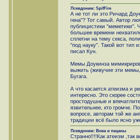
Псевдоним: SpifFire
А не тот ли это Ричард Доу
гена"? Тот самый. Автор л
публицистики "меметики". 
большее времени нехватило
сплетни на тему секса, пол
"под науку". Такой вот тип 
писал Кун.
Мемы Доукинза мимикриров
выжить (живучие эти мемы, 
Бугага.
А что касается атеизма и ре
интересно. Это скорее сос
простодушные и впечатлите
язвительнее, кто громче. П
вопросе, авторам той же ан
традиции всё было ясно уже
Псевдоним: Вова и пацаны
Странно!!!!Как атеизм ,так