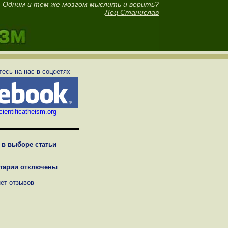
Одним и тем же мозгом мыслить и верить?
Лец Станислав
есь на нас в соцсетях
ientificatheism.org
 в выборе статьи
тарии отключены
нет отзывов