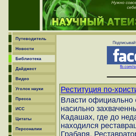
Нужно совс
себе
Путеводитель
Подписывайт
Новости
Библиотека
fb.com/sc
Дайджест
Видео
Реституция по-христ
Уголок науки
Власти официально 
Пресса
насильно захваченн
ИСС
Кадашах, где до нед
Цитаты
находился реставра
Персоналии
Грабаря. Реставрато