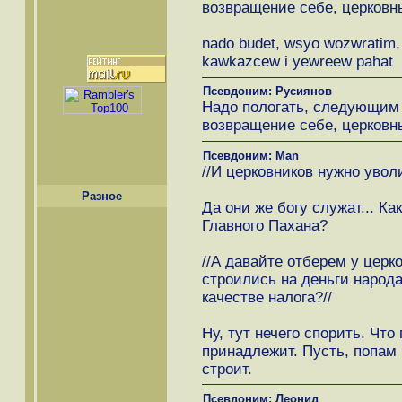
возвращение себе, церковны
nado budet, wsyo wozwratim, 
kawkazcew i yewreew pahat
Псевдоним: Русиянов
Надо пологать, следующим 
возвращение себе, церковны
Псевдоним: Man
//И церковников нужно уволи
Разное
Да они же богу служат... К
Главного Пахана?
//А давайте отберем у церк
строились на деньги народ
качестве налога?//
Ну, тут нечего спорить. Что
принадлежит. Пусть, попам
строит.
Псевдоним: Леонид