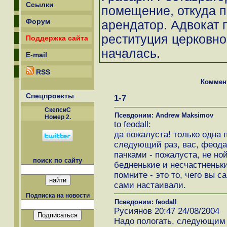
Ссылки
помещение, откуда п
Форум
арендатор. Адвокат 
реституция церковно
Поддержка сайта
началась.
E-mail
RSS
Коммен
Спецпроекты
1-7
СкепсиС
Псевдоним: Andrew Maksimov
Номер 2.
to feodall:
да пожалуста! только одна п
следующий раз, вас, феода
пачками - пожалуста, не ной
поиск по сайту
бедненькие и несчастненьки
помните - это то, чего вы 
сами настаивали.
Подписка на новости
Псевдоним: feodall
Русиянов 20:47 24/08/2004
Надо пологать, следующим 