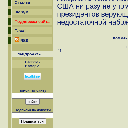
Ссылки
США ни разу не упом
Форум
президентов верующ
недостаточной набож
Поддержка сайта
E-mail
Коммен
RSS
111
Спецпроекты
СкепсиС
Номер 2.
поиск по сайту
Подписка на новости