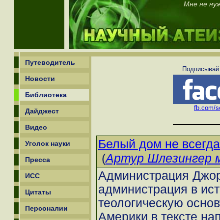
Мне не ну
Путеводитель
Подписывайт
Новости
Библиотека
fb.com/sc
Дайджест
Видео
Белый дом не всегда
Уголок науки
(
Артур Шлезингер 
Пресса
Администрация Джор
ИСС
администрация в ис
Цитаты
теологическую основ
Персоналии
Америки в тексте на