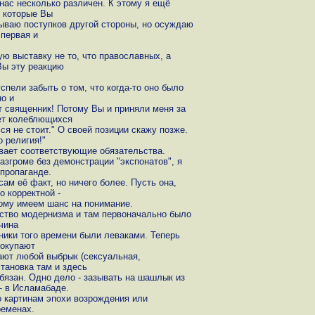
 нас несколько различен. К этому я ещё
, которые Вы
ываю поступков другой стороны, но осуждаю
 первая и
ю выставку не то, что православных, а
Вы эту реакцию
пели забыть о том, что когда-то оно было
но и
т священник! Потому Вы и приняли меня за
ет колеблющихся
я не стоит." О своей позиции скажу позже.
 религия!"
вает соответствующие обязательства.
азгроме без демонстрации "экспонатов", я
 пропаганде.
сам её факт, но ничего более. Пусть она,
о корректной -
тому имеем шанс на понимание.
сство модернизма и там первоначально было
чина
ники того времени были леваками. Теперь
покупают
ают любой выбрык (сексуальная,
становка там и здесь
бязан. Одно дело - зазывать на шашлык из
- в Исламабаде.
о картинам эпохи возрождения или
ременах.