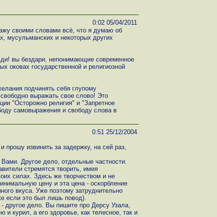
0:02 05/04/2011
ажу своими словами всё, что я думаю об
х, мусульманских и некоторых других
юди! вы бездари, непонимающие современное
ых оковах государственной и религиозной
 желания подчинять себя глупому
 свободно выражать свое слово! Это
ции "Осторожно религия" и "Запретное
ободу самовыражения и свободу слова в
0:51 25/12/2004
 прошу извинить за задержку, на сей раз,
с Вами. Другое дело, отдельные частности.
авители стремятся творить, имея
оих силах. Здесь же творчеством и не
минимальную цену и эта цена - оскорбление
ного вкуса. Уже поэтому затруднительно
же если это был лишь повод).
 - другое дело. Вы пишите про Дерсу Узала,
о и курил, а его здоровье, как телесное, так и