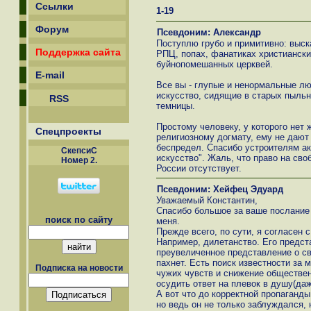
Ссылки
1-19
Форум
Псевдоним: Александр
Поступлю грубо и примитивно: выск
Поддержка сайта
РПЦ, попах, фанатиках христиански
буйнопомешанных церквей.
E-mail
Все вы - глупые и ненормальные л
искусство, сидящие в старых пыльн
RSS
темницы.
Простому человеку, у которого нет
Спецпроекты
религиозному догмату, ему не дают
беспредел. Спасибо устроителям ак
СкепсиС
искусство". Жаль, что право на св
Номер 2.
России отсутствует.
Псевдоним: Хейфец Эдуард
Уважаемый Константин,
Спасибо большое за ваше послание и
поиск по сайту
меня.
Прежде всего, по сути, я согласен 
Например, дилетанство. Его предст
преувеличенное представление о св
пахнет. Есть поиск известности за 
Подписка на новости
чужих чувств и снижение обществен
осудить ответ на плевок в душу(да
А вот что до корректной пропаганды
но ведь он не только заблуждался, н