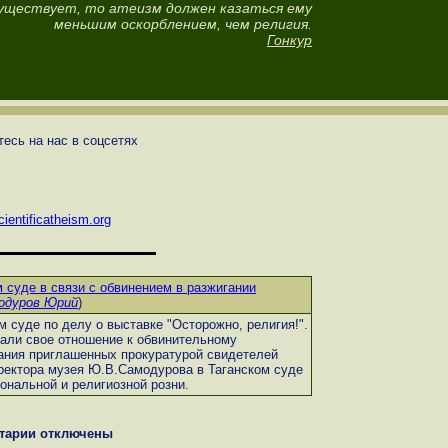
существует, то атеизм должен казаться ему
меньшим оскорблением, чем религия.
Гонкур
есь на нас в соцсетях
ientificatheism.org
 суде в связи с обвинением в разжигании
одуров Юрий
)
м суде по делу о выставке "Осторожно, религия!".
али свое отношение к обвинительному
ания приглашенных прокуратурой свидетелей
ректора музея Ю.В.Самодурова в Таганском суде
ональной и религиозной розни.
тарии отключены