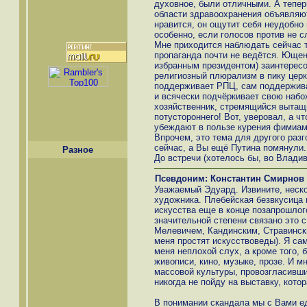
духовное, были отличными. А теперь
области здравоохранения объявляют,
нравится, он ощутит себя неудобно
особенно, если голосов против не 
Мне приходится наблюдать сейчас т
пропаганда почти не ведётся. Ющен
избранным президентом) заинтересо
религиозный плюрализм в пику церк
поддерживает РПЦ, сам поддержива
и всячески подчёркивает свою набож
хозяйственник, стремящийся вытащи
потустороннего! Вот, уверовал, а ч
убеждают в пользе курения фимиам
Впрочем, это тема для другого разг
сейчас, а Вы ещё Путина помянули.
Разное
До встречи (хотелось бы, во Владив
Псевдоним: Константин Смирнов
Уважаемый Эдуард. Извините, неско
художника. Плебейская безвкусица 
искусства еще в конце позапрошлого
значительной степени связано это с
Мелевичем, Кандинским, Стравински
меня простят искусствоведы). Я са
меня неплохой слух, а кроме того, 
живописи, кино, музыке, прозе. И мн
массовой культуры, провозгласивши
никогда не пойду на выставку, котор
В понимании скандала мы с Вами ед