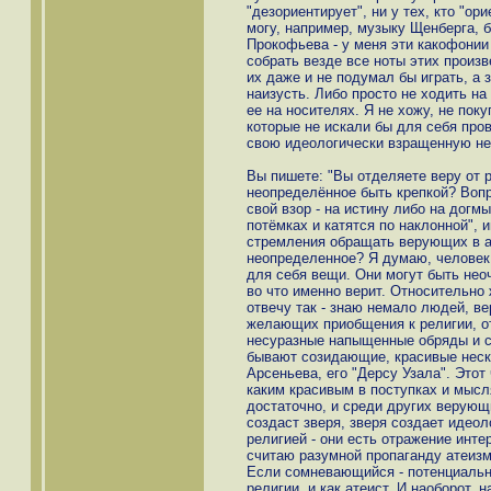
"дезориентирует", ни у тех, кто "ор
могу, например, музыку Щенберга, 
Прокофьева - у меня эти какофонии
собрать везде все ноты этих произв
их даже и не подумал бы играть, а з
наизусть. Либо просто не ходить на 
ее на носителях. Я не хожу, не пок
которые не искали бы для себя пров
свою идеологически взращенную не
Вы пишете: "Вы отделяете веру от р
неопределённое быть крепкой? Вопр
свой взор - на истину либо на догмы
потёмках и катятся по наклонной", и
стремления обращать верующих в ат
неопределенное? Я думаю, человек
для себя вещи. Они могут быть неоч
во что именно верит. Относительно 
отвечу так - знаю немало людей, ве
желающих приобщения к религии, о
несуразные напыщенные обряды и с
бывают созидающие, красивые неск
Арсеньева, его "Дерсу Узала". Это
каким красивым в поступках и мысл
достаточно, и среди других верующи
создаст зверя, зверя создает идеол
религией - они есть отражение инте
считаю разумной пропаганду атеиз
Если сомневающийся - потенциальны
религии, и как атеист. И наоборот,