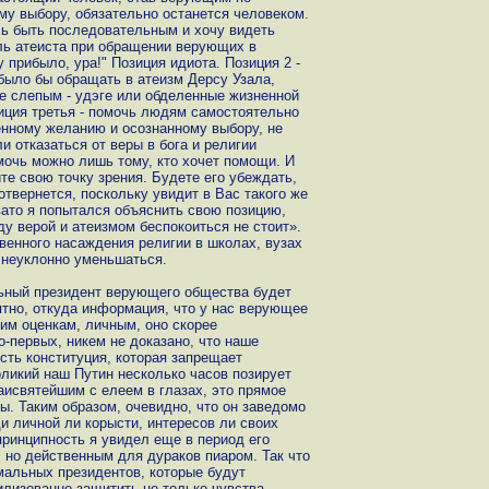
у выбору, обязательно останется человеком.
сь быть последовательным и хочу видеть
ль атеиста при обращении верующих в
 прибыло, ура!" Позиция идиота. Позиция 2 -
 было бы обращать в атеизм Дерсу Узала,
ее слепым - удэге или обделенные жизненной
иция третья - помочь людям самостоятельно
енному желанию и осознанному выбору, не
 отказаться от веры в бога и религии
мочь можно лишь тому, кто хочет помощи. И
е свою точку зрения. Будете его убеждать,
твернется, поскольку увидит в Вас такого же
овато я попытался объяснить свою позицию,
 верой и атеизмом беспокоиться не стоит».
венного насаждения религии в школах, вузах
 неуклонно уменьшаться.
ьный президент верующего общества будет
ятно, откуда информация, что у нас верующее
им оценкам, личным, оно скорее
во-первых, никем не доказано, что наше
сть конституция, которая запрещает
оликий наш Путин несколько часов позирует
аисвятейшим с елеем в глазах, это прямое
ы. Таким образом, очевидно, что он заведомо
и личной ли корысти, интересов ли своих
принципность я увидел еще в период его
но действенным для дураков пиаром. Так что
мальных президентов, которые будут
илизованно защитить не только чувства