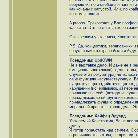
верующих, но и свободы и чаяния а
как кочаны с капустой. Или, по кра
инакомыслящих.
A propos. Прекрасная у Вас профес
качества. Это не лесть, скорее зави
С искренним уважением, Константи
P.S. Да, концертики, вернисажики и
популярными в стране были и будут
Псевдоним: UpdOWN
Не в выставке дело. И даже не в ре
эмоционального знака). Дело в том,
случае это прокуратура) не только
себе функцию несуществующую. Вм
существующего (действующего в дан
нарушений (исчерпывающий перечен
принимает на себя (исходя из суще
принадлежащие ей функции толкован
принадлежать фунцию определения 
моральной правоты сторон дела. Это
Псевдоним: Хейфец Эдуард
Уважаемый Константин, Ваше послан
длину.
Я готов поработать над стилем. К 
ограничиваетесь этим, не приводя 