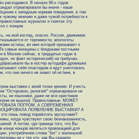
ко расходимся. В начале 90-х годов
андал отреагировали бы иначе - наше
бщение к западным нормам поведения, в том
 к чужому мнению и даже чужой потребности к
 православных журналах и газетах эту
ло с концом.
ь, на мой взгляд, опасно. Россия, движимая
казывается от терпимости, апологеты
ками истины, во имя которой призывают к
 Те самые женщины с бледными постными
и в Москве сейчас, в тридцатых годах в
дон, но факт исторический) на трибунах,
подбрасывали бы в костер аутодафе дровишки.
атывают себя пластидом и идут уничтожать
, что они ничего не знают об истине, в
ром выставки с моей точки зрения. И учесть
ием "Осторожно, религия!" отреагировали не
сты, не язычники, даже не все христиане
 погром не вышли). Православные. МОЖЕТ
РОВАЛА ПОГРОМ, А СОВРЕМЕННАЯ
ВОЦИРОВАЛА ПОЯВЛЕНИЕ ВЫСТАВКИ? А
 это лишь повод поработать мускулами?
ромы, когда чувствуют свою безнаказанность,
иной. А потом, где граница того, что Вы
 в конце концов являться провокацией для
ин, употребление слова "бог" с маленькой
погромы ни у тех кто, как Вы сказали,