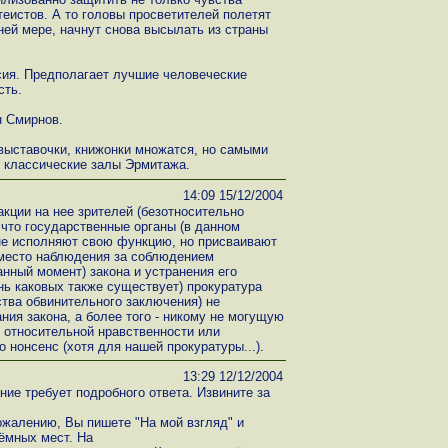
теистов. А то головы просветителей полетят
йней мере, начнут снова высылать из страны
сия. Предполагает лучшие человеческие
сть.
н Смирнов.
 выставочки, книжонки множатся, но самыми
 классические залы Эрмитажа.
14:09 15/12/2004
акции на нее зрителей (безотносительно
 что государственные органы (в данном
 не исполняют свою функцию, но присваивают
есто наблюдения за соблюдением
ный момент) закона и устранения его
ь каковых также существует) прокуратура
ства обвинительного заключения) не
ия закона, а более того - никому не могущую
относительной нравственности или
 нонсенс (хотя для нашей прокуратуры...).
13:29 12/12/2004
ие требует подробного ответа. Извините за
сожалению, Вы пишете "На мой взгляд" и
тёмных мест. На