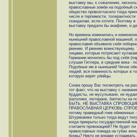
выставку мы, к сожалению, несколь
православные зомби на подобный ск
общество провозгласило тогда прио
числе и терпимости, толерантности
скандалам, если хотите. Поэтому в
выставку предали бы анафеме, и де
Но времена изменились и изменилис
нынешней православной машиной, от
православия объявили себя поборни
рвению. И рвению воинствующему.
лицами, которые потрясают кулакам
Германии мочились бы под себя (пар
слушая Гитлера, в средние века - 
Подобные им в нынешней Чечне обм
людей, вся повинность которых в том
которую верят убийцы.
Снова прошу Вас посмотреть на разг
тот факт, что на выставку с назван
буддисты, не мусульмане, не иудаи
(католики, лютеране, баптисты на
БЫТЬ, НЕ ВЫСТАВКА СПРОВОЦИ
ПРАВОСЛАВНАЯ ЦЕРКОВЬ СПРО
потому праведный гнев обиженных -
Штурмовики только тогда ведут пог
когда прикрыты государственной маш
считаете провокацией? Не будет ли
православных помада на губах женщ
буквы? Никто не вправе устраивать 