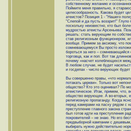
собственному желанию и осознанном
Поймите меня правильно, я стараю
целесообразность. Какова будет це
атеистов? Позиция 1 - "Нашего полку
"Слепой и да пусть воззрит!" Глупо
поскольку неизвестно, кто был бол
мудростью атеисты Арсеньева. Поз
решать: стать верующим по собств
став религиозным функционером, или
вообще. Примем за аксиому, что по
сомневающемуся Вы просто изложит
бороться за него – сомневающийся о
торговца, как и поп. Вот так длинн
почему «насчет колеблющихся между
В любом случае, не будет насильст
и госдепах - число верующих будет
Вы совершенно правы, «что нормал
потакать церкви». Только вот непон
общество? Кто это оценивал? По мо
атеистическое. Итак, примем, что, 
общество верующее. А во-вторых, е
религиозную пропаганду. Когда ясн
перед камерами на пасху рядом с н
преступление главного закона стран
был готов идти на преступления рад
покровителей – не знаю. Но его бес
предвыборной кампании с дешевым, 
выбирать нужно действительно нор
способны как верховная власть цив