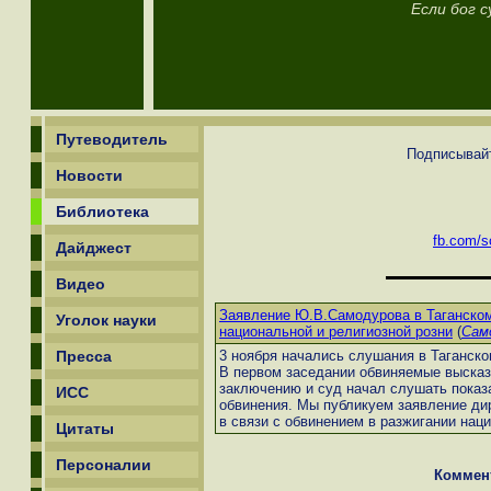
Если бог 
Путеводитель
Подписывайт
Новости
Библиотека
fb.com/sc
Дайджест
Видео
Заявление Ю.В.Самодурова в Таганском
Уголок науки
национальной и религиозной розни
(
Сам
Пресса
3 ноября начались слушания в Таганско
В первом заседании обвиняемые высказ
заключению и суд начал слушать показ
ИСС
обвинения. Мы публикуем заявление ди
в связи с обвинением в разжигании наци
Цитаты
Персоналии
Коммен