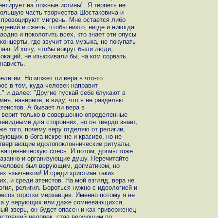
иентирует на ложные истины". Я терпеть не
большую часть творчества Шостаковича и
 провоцируют мигрень. Мне остается либо
едений и сжечь, чтобы никто, нигде и никогда
аодно и поколотить всех, кто знает эти опусы
концерты, где звучит эта музыка, не покупать
упаю. И хочу, чтобы вокруг были люди,
окаций, не изыскивали бы, на ком сорвать
нависть.
елигии. Но может ли вера в что-то
ос в том, куда человек направит
." и далее: "Другие пускай себе блукают в
мея, наверное, в виду, что я не разделяю
еистов. А бывает ли вера в
 верит только в совершенно определенные
евидными для сторонних, но он твердо знает,
же того, почему веру отделяю от религии,
рующих в бога искренне и красиво, но не
твергающие идолопоклоннические ритуалы,
вященническую спесь. И потом, догмы тоже
азанно и организующие душу. Перечитайте
т человек был верующим, догматиком, но
ях язычником! И среди христиан таких
х, и среди атеистов. На мой взгляд, вера не
огия, религия. Бороться нужно с идеологией и
ресов горстки мерзавцев. Именно потому я не
ма у верующих или даже сомневающихся.
й зверь, он будет опасен и как приверженец
 настоящий человек, став верующим по