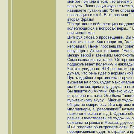
мой же причина в том, что атеизм у
вернусь. Пока процитирую те места
называете путанными: "Я не оправд
провокацию с этой. Есть разница." -
вторая фразы!
"Представьте себе реакцию на данну
колеблющихся в вопросах веры..." 
приписали мне.
Цитируя слова о просвещении, Вы ус
атеистическим. Как говорится, "дав
неправда". Ныне "просвещать" зовё
верующего. Атеист же пишет "Насч
между верой и атеизмом беспокоитьс
Само название выставки "Осторожно
подразумевает полемику и наклады
Кстати, увидев по НТВ репортаж о р
думал, что речь идёт о нормальной
Пусть идейного противника огорчит 
вызывая на спор, будет максимальн
мы же не материм друг друга, а по
Вы пишите об Англии. Однако иску
встречено в штыки. Это была "пощё
пуританскому вкусу". Многие худож
общество смирилось. Эти картины 
миллионеры, а "революцией" назыв
наркологическая и т. д.). Однако об
разная и чувствовать её художник о
свинины на рынке в Москве, другое 
И не говорите об интровертности. П
передвижников судят о странах и в