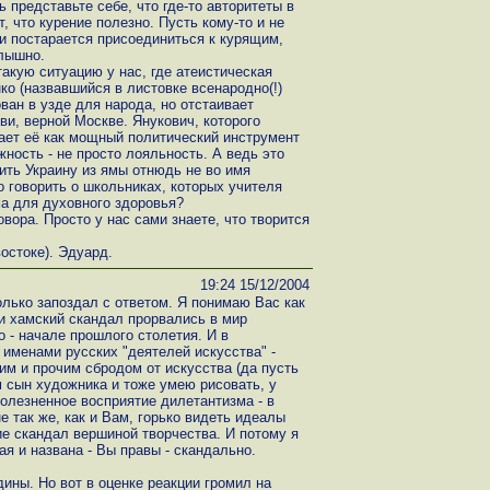
 представьте себе, что где-то авторитеты в
 что курение полезно. Пусть кому-то и не
 и постарается присоединиться к курящим,
слышно.
акую ситуацию у нас, где атеистическая
ко (назвавшийся в листовке всенародно(!)
ван в узде для народа, но отстаивает
ви, верной Москве. Янукович, которого
ет её как мощный политический инструмент
ность - не просто лояльность. А ведь это
ть Украину из ямы отнюдь не во имя
то говорить о школьниках, которых учителя
а для духовного здоровья?
овора. Просто у нас сами знаете, что творится
остоке). Эдуард.
19:24 15/12/2004
лько запоздал с ответом. Я понимаю Вас как
и хамский скандал прорвались в мир
 - начале прошлого столетия. И в
 именами русских "деятелей искусства" -
м и прочим сбродом от искусства (да пусть
м сын художника и тоже умею рисовать, у
болезненное восприятие дилетантизма - в
е так же, как и Вам, горько видеть идеалы
е скандал вершиной творчества. И потому я
ая и названа - Вы правы - скандально.
ины. Но вот в оценке реакции громил на