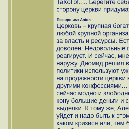
ТаКоГо!..... Берегите се
сторону церкви придума
Псевдоним: Anton
Церковь – крупная богат
любой крупной организа
за власть и ресурсы. Ест
доволен. Недовольные п
реагирует. И сейчас, мн
наружу. Диомид решил в
политики используют уж
на продажности церкви 
другими конфессиями… С
сейчас модно и злободне
кону большие деньги и с
выделки. К тому же, Але
уйдет и надо быть к этом
каком кризисе или, тем 