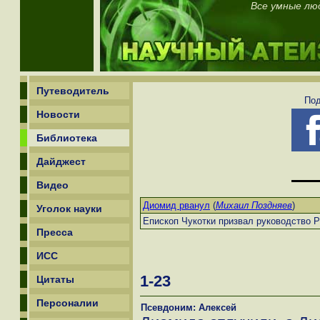
Все умные лю
Путеводитель
Под
Новости
Библиотека
Дайджест
Видео
Диомид рванул
(
Михаил Поздняев
)
Уголок науки
Епископ Чукотки призвал руководство Р
Пресса
ИСС
1-23
Цитаты
Персоналии
Псевдоним: Алексей