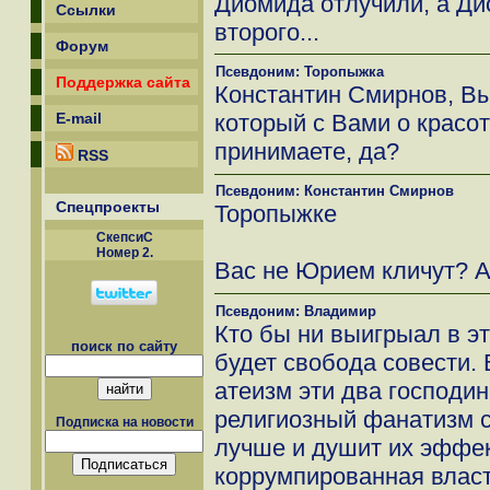
Диомида отлучили, а Ди
Ссылки
второго...
Форум
Псевдоним: Торопыжка
Поддержка сайта
Константин Смирнов, Вы
который с Вами о красот
E-mail
принимаете, да?
RSS
Псевдоним: Константин Смирнов
Спецпроекты
Торопыжке
СкепсиС
Номер 2.
Вас не Юрием кличут? А 
Псевдоним: Владимир
Кто бы ни выигрыал в э
поиск по сайту
будет свобода совести.
атеизм эти два господин
религиозный фанатизм с
Подписка на новости
лучше и душит их эффек
коррумпированная власть