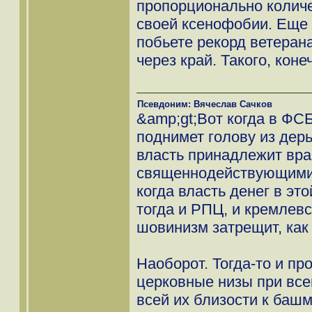
пропорционально количе
своей ксенофобии. Еще 
побьете рекорд ветерана
через край. Такого, коне
Псевдоним: Вячеслав Сачков
&amp;gt;Вот когда в ФС
поднимет голову из дерьм
власть принадлежит вра
священнодействующими 
когда власть денег в эт
тогда и РПЦ, и кремлев
шовинизм затрещит, как
Наоборот. Тогда-то и пр
церковные низы при вс
всей их близости к баш