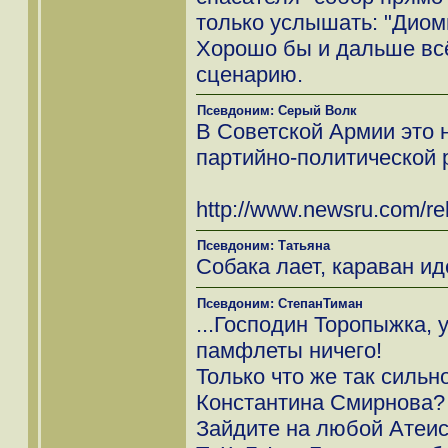
только услышать: "Диоми
Хорошо бы и дальше всё
сценарию.
Псевдоним: Серый Волк
В Советской Армии это 
партийно-политической 
http://www.newsru.com/re
Псевдоним: Татьяна
Собака лает, караван ид
Псевдоним: СтепанТиман
...Господин Торопыжка, 
памфлеты ничего!
Только что же так сильн
Константина Смирнова? 
Зайдите на любой Атеис