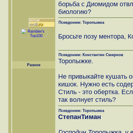
борьба с Диомидом отвл
биологию?
Псевдоним: Торопыжка
Бросьте позу ментора, К
Псевдоним: Константин Смирнов
Торопыжке.
Разное
Не привыкайте кушать о
кишок. Нужно есть соде
Стиль - это обертка. Е
так волнует стиль?
Псевдоним: Торопыжка
СтепанТиман
Господин Торопыжка, у 