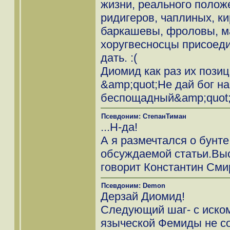
жизни, реального полож
ридигеров, чаплиных, ки
баркашевы, фроловы, мал
хоругвесносцы присоедин
дать. :(
Диомид как раз их пози
&amp;quot;Не дай бог на
беспощадный&amp;quot;.
Псевдоним: СтепанТиман
...Н-да!
А я размечтался о бунте
обсуждаемой статьи.Выс
говорит Константин Сми
Псевдоним: Demon
Дерзай Диомид!
Следующий шаг- с иском 
языческой Фемиды не с