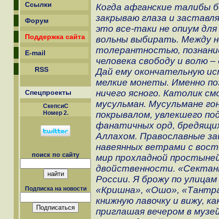
Ссылки
Когда афганские талибы 
закрываю глаза и заставля
Форум
это все-таки не опиум для
Поддержка сайта
вольны выбирать. Между 
толерантностью, познани
E-mail
человека свободу и волю 
RSS
Дай ему окончательную ис
мелкие монеты. Именно поэ
ничего ясного. Католик с
Спецпроекты
мусульман. Мусульмане гон
СкепсиС
Номер 2.
покрывалом, увлекшего под
фанатичных орд, бредящи
Аллахом. Православные за
навеянных ветрами с вос
поиск по сайту
мир прохладной простыне
двойственности. «Сектант
России. Я брожу по улицам
«Кришна», «Ошо», «Тантра
Подписка на новости
книжную лавочку и вижу, к
приглашая вечером в музей