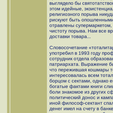
выглядело бы святотатство
этом идейные, экзистенци
религиозного порыва никуда
рискуют быть опошленными
отравлены супермаркетом, 
чистоту порыва. Нам все вр
доставки товара...
Словосочетание «тоталита
употребил в 1993 году про
сотрудник отдела образова
патриархата. Выражение бы
что пережившая кошмары т
интересовалась всем тота
борцом с сектами, однако 
богатые фактами книги сли
боли знакомое из других с
политический донос и кампа
иной философ-сектант спал, 
денег имел на счету в банк