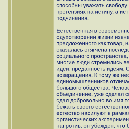
способны уважать свободу д
претензиях на истину, а ис
подчинения.
Естественная в современн
одухотворении жизни извне
предложенного как товар, 
оказалась отягчена послед
социального пространства,
многие люди стремились ве
идеи, преданность идеям. 
возвращения. К тому же не
единомышленников отличае
большого общества. Челове
объединение, уже сделал с
сдал добровольно во имя то
бежать своего естественног
естество насилуют в рамка
оргаистических эксперимент
напротив, он убежден, что б