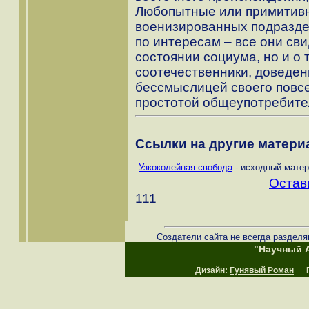
Любопытные или примитивн
военизированных подразд
по интересам – все они сви
состоянии социума, но и о
соотечественники, доведе
бессмыслицей своего повс
простотой общеупотребите
Ссылки на другие материа
Узкоколейная свобода
- исходный матер
Остав
111
Создатели сайта не всегда разделя
"Научный А
Дизайн:
Гунявый Роман
Пр