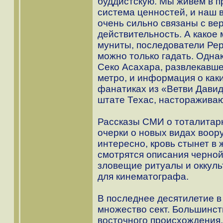
буддистскую. Мы живем в 
система ценностей, и наш в
очень сильно связаны с в
действительность. А какое
муниты, последователи Ре
можно только гадать. Одна
Секо Асахара, развлекавше
метро, и информация о как
фанатиках из «Ветви Давид
штате Техас, настораживают
Рассказы СМИ о тоталитар
очерки о новых видах воор
интересно, кровь стынет в
смотрятся описания черно
зловещие ритуалы и оккуль
для кинематографа.
В последнее десятилетие в
множество сект. Большинст
восточного происхождения, 