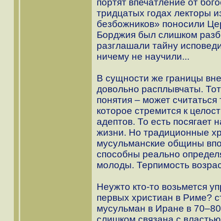
портят впечатление от бог
тридцатых годах лекторы и
безбожников» поносили Цер
Борджия был слишком разбо
разглашали тайну исповеди
ничему не научили...
В сущности же границы вн
довольно расплывчаты. Тот
понятия – может считаться
которое стремится к целос
адептов. То есть посягает 
жизни. Но традиционные хр
мусульманские общины впол
способны реально определ
молоды. Терпимость возрас
Неужто кто-то возьмется уп
первых христиан в Риме? 
мусульман в Иране в 70–80
слишком связана с властью,