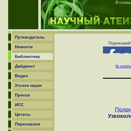
В слова
Путеводитель
Подписывайт
Новости
Библиотека
Дайджест
fb.com/sc
Видео
Уголок науки
Пресса
ИСС
Полон
Цитаты
Узкокол
Персоналии