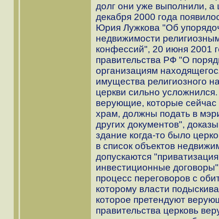
долг они уже выполнили, а 
декабря 2000 года появил
Юрия Лужкова "Об упорядо
недвижимости религиозным
конфессий", 20 июня 2001 г
правительства РФ "О поря
организациям находящегос
имущества религиозного на
церкви сильно усложнился
верующие, которые сейчас 
храм, должны подать в мэр
других документов", доказ
здание когда-то было церко
в список объектов недвижи
допускаются "приватизация
инвестиционные договоры"
процесс переговоров с оби
которому власти подыскива
которое претендуют верую
правительства церковь ве