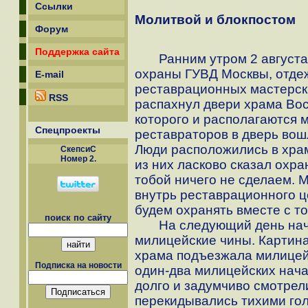
Ссылки
Молитвой и блокпостом
Форум
Поддержка сайта
Ранним утром 2 августа 
охраны ГУВД Москвы, отде
E-mail
реставрационных мастерск
RSS
распахнул двери храма Вос
которого и располагаются 
Спецпроекты
реставраторов в дверь вош
Люди расположились в храме
СкепсиС
Номер 2.
из них ласково сказал охра
тобой ничего не сделаем. М
внутрь реставрационного ц
будем охранять вместе с то
поиск по сайту
На следующий день нача
милицейские чины. Картина
храма подъезжала милицей
Подписка на новости
один-два милицейских нача
долго и задумчиво смотрел
перекидывались тихими гол