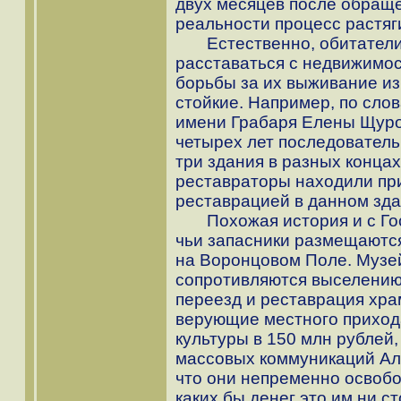
двух месяцев после обраще
реальности процесс растяг
Естественно, обитатели 
расставаться с недвижимос
борьбы за их выживание из
стойкие. Например, по сло
имени Грабаря Елены Щуро
четырех лет последователь
три здания в разных конца
реставраторы находили при
реставрацией в данном зд
Похожая история и с Гос
чьи запасники размещаются
на Воронцовом Поле. Музе
сопротивляются выселению и
переезд и реставрация хра
верующие местного приход
культуры в 150 млн рублей,
массовых коммуникаций Але
что они непременно освоб
каких бы денег это им ни с