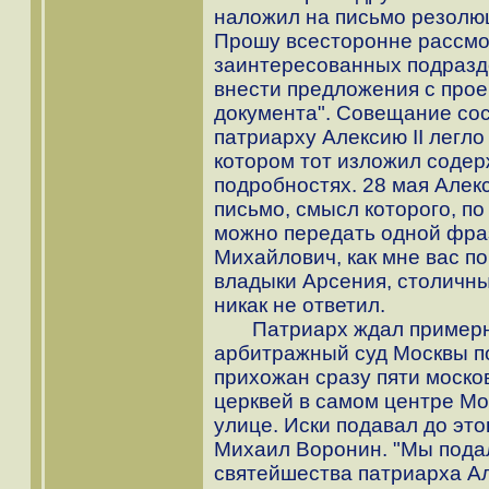
наложил на письмо резолю
Прошу всесторонне рассмот
заинтересованных подразд
внести предложения с прое
документа". Совещание сос
патриарху Алексию II легл
котором тот изложил содер
подробностях. 28 мая Але
письмо, смысл которого, п
можно передать одной фр
Михайлович, как мне вас п
владыки Арсения, столичны
никак не ответил.
Патриарх ждал примерно 
арбитражный суд Москвы по
прихожан сразу пяти моско
церквей в самом центре Мо
улице. Иски подавал до это
Михаил Воронин. "Мы подал
святейшества патриарха Але