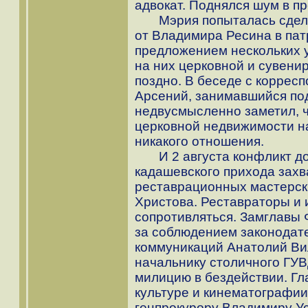
адвокат. Поднялся шум в пр
Мэрия попыталась сделат
от Владимира Ресина в па
предложением нескольких у
на них церковной и сувени
поздно. В беседе с коррес
Арсений, занимавшийся под
недвусмысленно заметил, ч
церковной недвижимости на
никакого отношения.
И 2 августа конфликт до
кадашевского прихода зах
реставрационных мастерск
Христова. Реставраторы и 
сопротивляться. Замглавы
за соблюдением законодат
коммуникаций Анатолий Ви
начальнику столичного ГУ
милицию в бездействии. Гл
культуре и кинематографи
генпрокурору Владимиру У