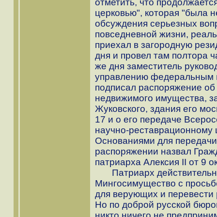
отметить, что продолжаетс
церковью", которая "была 
обсуждения серьезных вопр
повседневной жизни, реаль
приехал в загородную рези
дня и провел там полтора ч
же дня заместитель руково
управлению федеральным 
подписал распоряжение об 
недвижимого имущества, з
Жуковского, здания его мо
17 и о его передаче Всеро
научно-реставрационному 
Основаниями для передачи 
распоряжении назвал Граж
патриарха Алексия II от 9 о
Патриарх действительно 
Мингосимущество с просьб
для верующих и перевести 
Но по доброй русской бюро
никто ничего не предприни