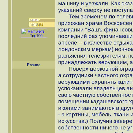
машину и уезжали. Как сказ
указаний сверху не поступа
Тем временем по телевиз
прихожан храма Воскресени
компании "Вашъ финансовы
последний раз упоминавший
апреле -- в качестве отдых
лондонским меркам) ночном
разъяснил телезрителям, п
принадлежать верующим, а
Разное
Поверх церковной ограды
а сотрудники частного охр
верующими охранять калитк
успокаивали владельцев а
свою частную собственност
помещении кадашевского хр
иконами занимаются в друг
- а картины, мебель, ткани
искусства.) Получив завере
собственности ничего не у