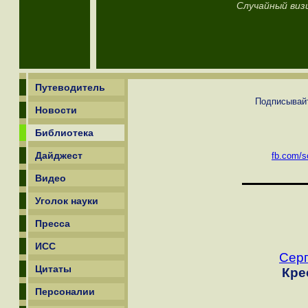
Случайный виз
Путеводитель
Подписывайт
Новости
Библиотека
Дайджест
fb.com/sc
Видео
Уголок науки
Пресса
ИСС
Серг
Цитаты
Кре
Персоналии