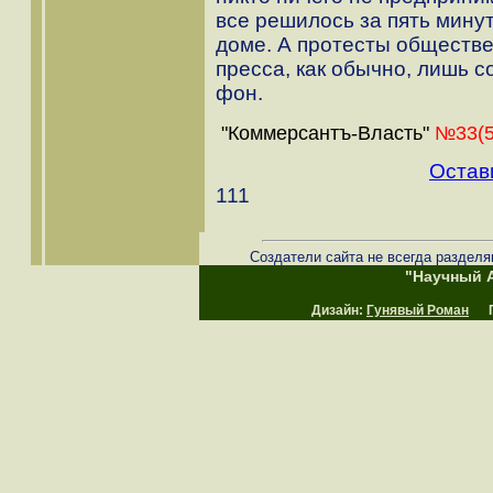
все решилось за пять минут
доме. А протесты обществе
пресса, как обычно, лишь 
фон.
"Коммерсантъ-Власть"
№33(5
Остав
111
Создатели сайта не всегда разделя
"Научный А
Дизайн:
Гунявый Роман
Пр