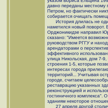
указом Бориса Ельцина 199
давно переданы местному 
Петром, но фактически ник
собирается очищать помещ
История длилась не один 
наметился новый поворот.
Орджоникидзе направил Юр
сказано: "Имеется возможн
руководством РГГУ и нахо
арендаторами о перспектив
эффективного использован
улица Никольская, дом 7-9, 
строения 1-5, которые позв
интересах города прилегаю
территорий... Учитывая ос
городе, считаем целесооб
реставрацию указанных зд
реконструкцией и использо
гостиничного комплекса". О
зданиям некоторое отношен
27 апреля другой столич