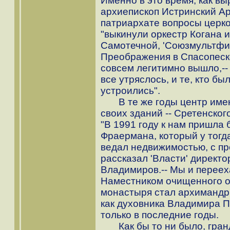
Именно в это время, как вы
архиепископ Истринский А
патриархате вопросы церк
"выкинули оркестр Когана и
Самотечной, 'Союзмультфи
Преображения в Спасопеско
совсем легитимно вышло,--
все утряслось, и те, кто бы
устроились".
В те же годы центр имени
своих зданий -- Сретенског
"В 1991 году к нам пришла 
Фраермана, который у тогд
ведал недвижимостью, с пр
рассказал 'Власти' директ
Владимиров.-- Мы и перееха
Наместником очищенного о
монастыря стал архимандри
как духовника Владимира П
только в последние годы.
Как бы то ни было, гранд