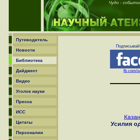
Чудо - событи
Путеводитель
Подписывайт
Новости
Библиотека
Дайджест
fb.com/sc
Видео
Уголок науки
Пресса
ИСС
Казан
Цитаты
Усилия о
Персоналии