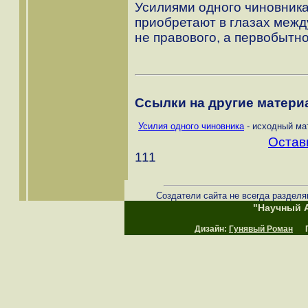
Усилиями одного чиновника
приобретают в глазах меж
не правового, а первобытн
Ссылки на другие материа
Усилия одного чиновника
- исходный ма
Остав
111
Создатели сайта не всегда разделя
"Научный А
Дизайн:
Гунявый Роман
Пр