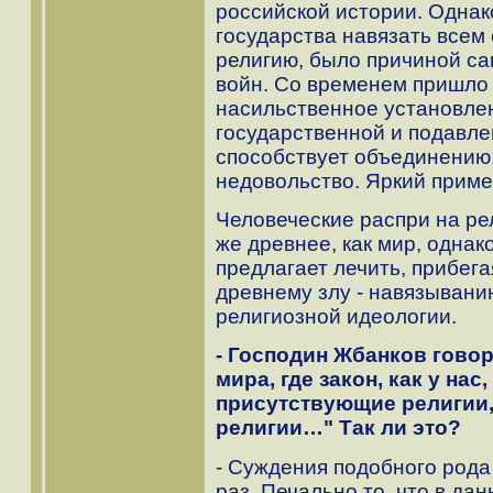
российской истории. Однак
государства навязать всем
религию, было причиной с
войн. Со временем пришло 
насильственное установлен
государственной и подавле
способствует объединению,
недовольство. Яркий приме
Человеческие распри на рел
же древнее, как мир, однак
предлагает лечить, прибег
древнему злу - навязыван
религиозной идеологии.
- Господин Жбанков говор
мира, где закон, как у нас
присутствующие религии
религии…" Так ли это?
- Суждения подобного рода
раз. Печально то, что в да