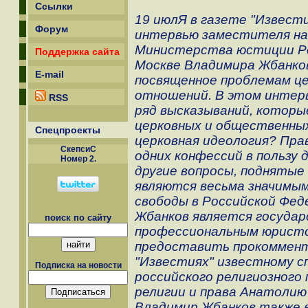
Ссылки
19 июлЯ в газете "Извести
Форум
интервью заместителя нач
Министерства юстиции Ро
Поддержка сайта
Москве Владимира Жбанков
E-mail
посвященное проблемам ц
отношений. В этом интер
RSS
ряд высказываний, которы
церковных и общественных
Спецпроекты
церковная идеология? Пра
СкепсиС
одних конфессий в пользу 
Номер 2.
другие вопросы, подняты
являются весьма значимым
свободы в Российской Фед
Жбанков является государ
поиск по сайту
профессиональным юристо
предоставить прокоммент
"Известиях" известному с
Подписка на новости
российского религиозного
религии и права Анатолию
Владимир Жбанков также 