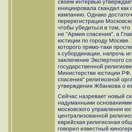
своем интервью утверждает
инициировала скандал как
кампанию. Однако достаточ
перерегистрации Московско
чтобы убедиться в том, что
не "Армия спасения", а Гл
юстиции по городу Москве.
которого прямо-таки просл
к субординации, напрочь и
заключение Экспертного со
государственной религиове
Министерстве юстиции РФ,
спасения" религиозной орг
утверждения Жбанкова о е
Сейчас назревает новый ск
надуманными основаниями 
московского управления юс
централизованной религио
еврейская религиозная общи
говорил известный киногеро