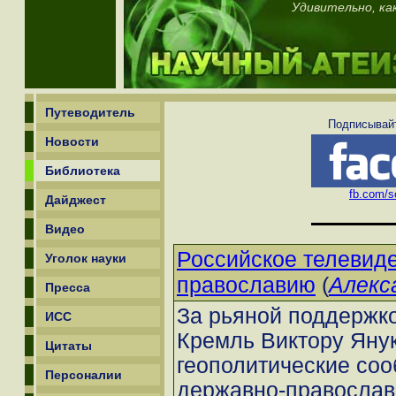
Удивительно, ка
Путеводитель
Подписывайт
Новости
Библиотека
fb.com/sc
Дайджест
Видео
Российское телевид
Уголок науки
(
Алекс
православию
Пресса
За рьяной поддержко
ИСС
Кремль Виктору Янук
Цитаты
геополитические соо
Персоналии
державно-православн