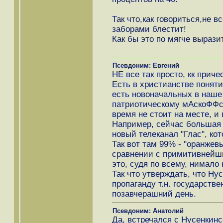
Так что,как говориться,не в
заборами блестит!
Как бы это по мягче выраз
Псевдоним: Евгений
НЕ все так просто, кк приче
Есть в христианстве поняти
есть новоначальных в наше 
патриотическому мАскоФФс
время не стоит на месте, и
Например, сейчас большая 
новый телеканал "Глас", ко
Так вот там 99% - "оранжевы
сравнении с примитивнейшим
это, судя по всему, нимало
Так что утверждать, что Ну
пропаганду т.н. государстве
позавчерашний день.
Псевдоним: Анатолий
Да, встречался с Нусенкинс