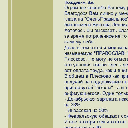
Псевдоним: das
Огромное спасибо Вашему р
Благодоря Вам лично у мен
глаза на "ОченьПравильное"
бизнесмена Виктора Леонид
Хотелось бы высказать благ
за время потраченное не то
самому себе.
Дело в том что я и моя жен
называемую "ПРАВОСЛАВН
Плесково. Не могу не отмет
что условия жизни здесь д
вот оплата труда, как и в 9
В обшем в Плесково как пр
получай на поддержание шта
приславутой "школы" , а и 
рифмующегося. Один только
- Декабрьская зарплата не
на 33%
- Январская на 50%
- Февральскую обещают сок
И все это при том что штат
процентов на 40.