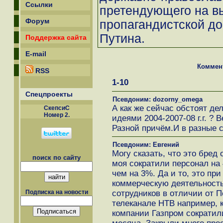
Ссылки
претендующего на в
Форум
пропагандистской до
Путина.
Поддержка сайта
E-mail
Коммен
RSS
1-10
Спецпроекты
Псевдоним: dozorny_omega
А как же сейчас обстоят дел
СкепсиС
Номер 2.
идеями 2004-2007-08 г.г. ? 
Разной причём.И в разные 
Псевдоним: Евгений
Могу сказать, что это бред 
поиск по сайту
моя сократили персонал на 
чем на 3%. Да и то, это при
коммерческую деятельность
сотрудников в отличии от П
Подписка на новости
телеканале НТВ например,
компании Газпром сократил