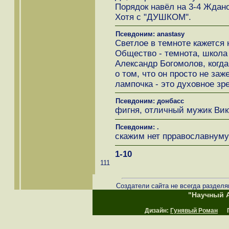
Порядок навёл на 3-4 Ждано
Хотя с "ДУШКОМ".
Псевдоним: anastasy
Светлое в темноте кажется н
Общество - темнота, школа 
Александр Богомолов, когд
о том, что он просто не заж
лампочка - это духовное зр
Псевдоним: донбасс
фигня, отличный мужик Вик
Псевдоним: .
скажим нет прравославнум
1-10
111
Создатели сайта не всегда разделя
"Научный А
Дизайн:
Гунявый Роман
Пр