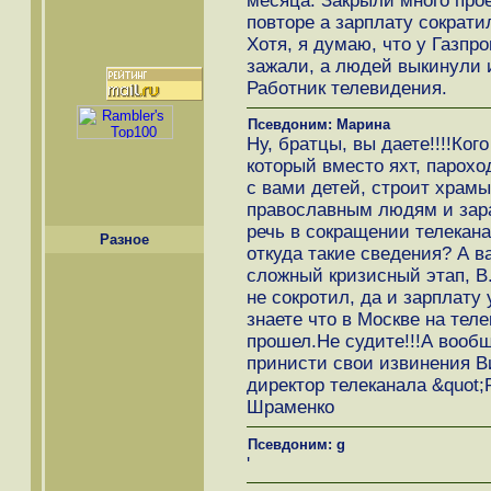
месяца. Закрыли много прое
повторе а зарплату сократи
Хотя, я думаю, что у Газпро
зажали, а людей выкинули 
Работник телевидения.
Псевдоним: Марина
Ну, братцы, вы даете!!!!Ког
который вместо яхт, парох
с вами детей, строит храмы
православным людям и зар
речь в сокращении телекан
Разное
откуда такие сведения? А ва
сложный кризисный этап, В.
не сокротил, да и зарплату
знаете что в Москве на тел
прошел.Не судите!!!А вооб
принисти свои извинения В
директор телеканала &quot;
Шраменко
Псевдоним: g
'