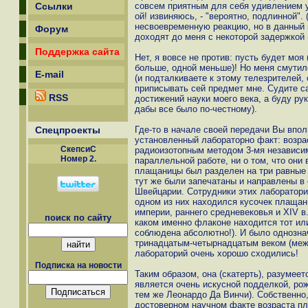
Ссылки
совсем приятным для себя удивлением уз
ой! извиняюсь, - "вероятно, подлинной".
несвоевременную реакцию, но в данный м
Форум
доходят до меня с некоторой задержкой (
Поддержка сайта
Нет, я вовсе не против: пусть будет моя
больше, одной меньше)! Но меня смутил
E-mail
(и подталкиваете к этому телезрителей, 
приписывать сей предмет мне. Судите са
RSS
достижений науки моего века, а буду ру
дабы все было по-честному).
Спецпроекты
Где-то в начале своей передачи Вы впол
установленный лабораторно факт: возр
СкепсиС
радиоизотопным методом 3-мя независим
Номер 2.
параллельной работе, ни о том, что он
плащаницы был разделен на три равные 
тут же были запечатаны и направлены в
Швейцарии. Сотрудники этих лаборатори
одном из них находился кусочек плащани
империи, раннего средневековья и XIV в.
поиск по сайту
каком именно флаконе находится тот или
соблюдена абсолютно!). И было однознач
тринадцатым-четырнадцатым веком (между
лабораторий очень хорошо сходились!
Подписка на новости
Таким образом, она (скатерть), разумее
является очень искусной подделкой, рож
тем же Леонардо Да Винчи). Собственно
достоверном научном факте возраста п