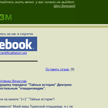
тайтесь жить вечно: у вас ничего не выйдет.
Шоу Бернард
есь на нас в соцсетях
ientificatheism.org
Оставить отзыв.
(9)
Чубенко Вячеслав
едущему передачи "Тайные истории" Дмитрию
 остальным "плащановедам".
и на канале "1+1" "Тайные истории"!
имволе" Моей веры Туринской плащанице, я с не