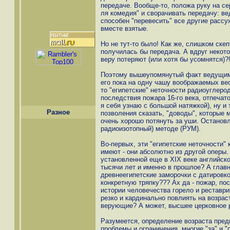
передаче. Вообще-то, положа руку на се
ля комедия" и сворачивать передачу: ве
способен "перевесить" все другие расс
вместе взятые.
Но не тут-то было! Как же, слишком скепт
получилась бы передача. А вдруг некотор
веру потеряют (или хотя бы усомнятся)?!
Поэтому вышеупомянутый факт ведущим 
его пока на одну чашу воображаемых вес
то "египетские" неточности радиоуглерод
последствия пожара 16-го века, отпечато
я себя узнаю с большой натяжкой), ну и т
Разное
позволения сказать, "доводы", которые 
очень хорошо потянуть за уши. Остановл
радиоизотопный) методе (РУМ).
Во-первых, эти "египетские неточности"
имеют - они абсолютно из другой оперы
установленной еще в XIX веке английск
тысячи лет и именно в прошлое? А главно
древнеегипетские заморочки с датировк
конкретную тряпку??? Ах да - пожар, по
истории человечества горело и реставри
резко и кардинально повлиять на возраст
верующие? А может, высшее церковное 
Разумеется, определение возраста пре
проблемы и ограничения, многие "за" и 