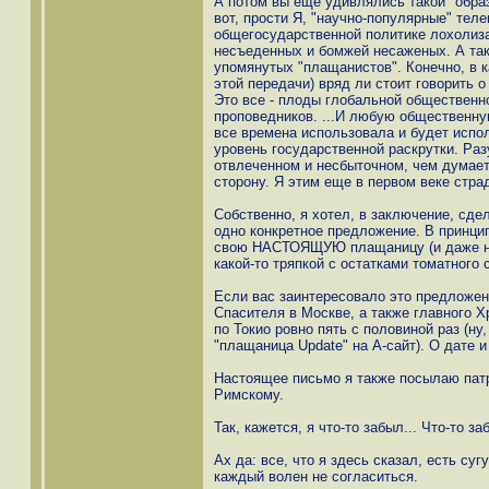
А потом вы еще удивлялись такой "образ
вот, прости Я, "научно-популярные" тел
общегосударственной политике лохолизаци
несъеденных и бомжей несаженых. А так
упомянутых "плащанистов". Конечно, в к
этой передачи) вряд ли стоит говорить о 
Это все - плоды глобальной общественн
проповедников. ...И любую общественную
все времена использовала и будет испол
уровень государственной раскрутки. Раз
отвлеченном и несбыточном, чем думает 
сторону. Я этим еще в первом веке страд
Собственно, я хотел, в заключение, сде
одно конкретное предложение. В принцип
свою НАСТОЯЩУЮ плащаницу (и даже не 
какой-то тряпкой с остатками томатного
Если вас заинтересовало это предложен
Спасителя в Москве, а также главного Хр
по Токио ровно пять с половиной раз (н
"плащаница Update" на А-сайт). О дате 
Настоящее письмо я также посылаю пат
Римскому.
Так, кажется, я что-то забыл... Что-то заб
Ах да: все, что я здесь сказал, есть су
каждый волен не согласиться.