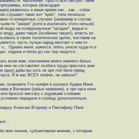
ованности" населения. Просто все смотрят такие
епрограммы, которых (благодаря
и) развелось в ваше время как... как... собак
же слушают таких вот "крео", типа печально
аких-то конкретных случаях (например в случае
чьем-то "заказе" (хотя и исключать этого нельзя).
ой моды на псевдонаучные "загадки", ведьм и
 моду, даже такую (особенно такую!), власть во
ьзовать в своих политических целях, поставив на
умеется, пусть лучше народ мечтает о чем-то
о... Однако меня, кажется, опять уносит куда-то в
ал: ладони и пятки до сих пор чешутся...
лать всем вам, поклонники моего нижнего белья,
е мне не составляет особого труда прислать вам
одну) дабы вы хоть не зря лоб били перед
 соуса. Я ж вас ВСЕХ люблю, не забыли?
ие, позвоните 7-го ноября в колокол Храма Меня
ама в Ватикане (забыл название), в три часа ночи
у, или бросьте мессагу с кодовыми словами
и условиях передачи я сообщу дополнительно.
риарху Алексию Второму и Пантифику Папе
ыл...
губо мое личное, субъективное мнение, с которым