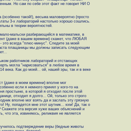
енным. Но сам по себе этот факт не говорит НИ О
 (особенно такой!), весьма маловероятно (просто
таты 3-х лабораторий настолько хорошо сошлись.
ильны в теории вероятностей.
й мало-мальски разбирающийся в математике, в
дент (даже в вашем времени) скажет, что ЛЮБАЯ
- это всегда "плюс-минус". Следите за моей
раста плащаницы мы должны записать следующим
т...
языком работников лабораторий и отстающих
терть могла "нарисоваться" в любое время в
4 века. Как до моей... ой, нашей эры, так и в веке
ст (даже в моем времени) вполне мог
обенно если я немного принял у кого-то на
ня простыню, в которой я отходил после этой
анице, отходил я долго... Ой, только это строго
годник вполне мог взять да и заслать эту грязную
о! Ну, попадется мне этот шутник... кхм! Да, так о
? Скажете эта версия хуже ваших объяснений и
ть, что эта, извиняюсь, реликвия не является
лучилось подтверждение веры (бедные животы
т хохота очень болели).