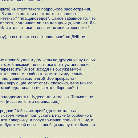
рьте) не стоят такого подробного рассмотрения.
, была не только и не столько господина
ритетных" "плащановедов". Самое забавное то, что
от того, подлинная ли эта плащаница, или нет. Да-
 Или это все-таки... совсем не мои сторонники?
ову), а вы те пятна на "плащанице" на ДНК не
тые словоблудия и домыслы на другую чашу наших
т какой-никакой, но все-таки факт установления
 перевесить? А вот исходя из обсуждаемой
учается совсем наоборот: домыслы чудесным
чае, уравновесили его)! Все прекрасно -
щи верующие могут спать спокойно, вере ничего
ной идол спасен (и за что я боролся?..).
 аплодисменты. Чудеса, да и только. Только я не
ия (и заявляю это официально).
ередачи "Тайны истории" (да и остальных
ыстрел нельзя подпускать к науке (а особенно к
, что Капернику, и популяризации полный п... ну, в
то будет моей вере - я вообще молчу (что было со