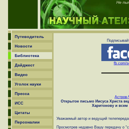
Не пы
Путеводитель
Подписывайт
Новости
Библиотека
fb.com/sc
Дайджест
Видео
Уголок науки
Пресса
Астров-
Открытое письмо Иисуса Христа в
ИСС
Харитонову и всем
Цитаты
Уважаемый автор и ведущий телепередач
Персоналии
Просмотрев недавно Вашу передачу о "с