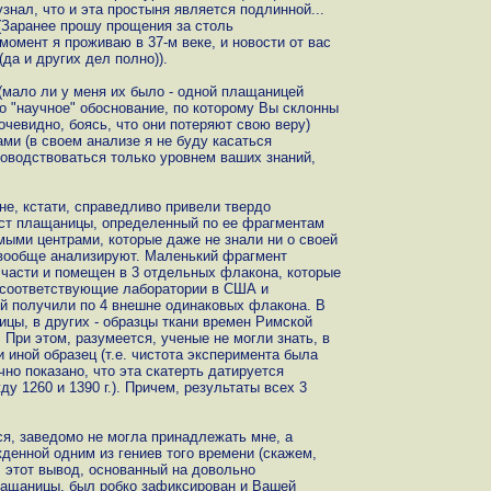
нал, что и эта простыня является подлинной...
 (Заранее прошу прощения за столь
омент я проживаю в 37-м веке, и новости от вас
да и других дел полно)).
 (мало ли у меня их было - одной плащаницей
о "научное" обоснование, по которому Вы склонны
очевидно, боясь, что они потеряют свою веру)
ми (в своем анализе я не буду касаться
ководствоваться только уровнем ваших знаний,
не, кстати, справедливо привели твердо
аст плащаницы, определенный по ее фрагментам
ыми центрами, которые даже не знали ни о своей
и вообще анализируют. Маленький фрагмент
части и помещен в 3 отдельных флакона, которые
 соответствующие лаборатории в США и
й получили по 4 внешне одинаковых флакона. В
цы, в других - образцы ткани времен Римской
 При этом, разумеется, ученые не могли знать, в
 иной образец (т.е. чистота эксперимента была
но показано, что эта скатерть датируется
 1260 и 1390 г.). Причем, результаты всех 3
тся, заведомо не могла принадлежать мне, а
денной одним из гениев того времени (скажем,
, этот вывод, основанный на довольно
лащаницы, был робко зафиксирован и Вашей