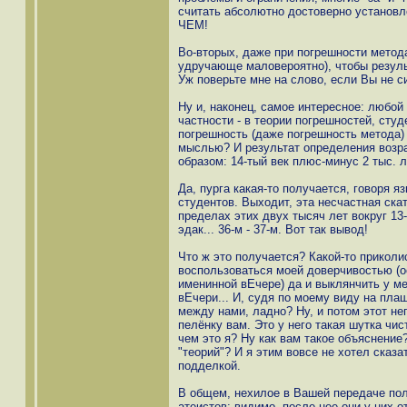
считать абсолютно достоверно установл
ЧЕМ!
Во-вторых, даже при погрешности метода
удручающе маловероятно), чтобы резуль
Уж поверьте мне на слово, если Вы не с
Ну и, наконец, самое интересное: любо
частности - в теории погрешностей, сту
погрешность (даже погрешность метода) 
мыслью? И результат определения воз
образом: 14-тый век плюс-минус 2 тыс. ле
Да, пурга какая-то получается, говоря 
студентов. Выходит, эта несчастная ска
пределах этих двух тысяч лет вокруг 13-1
эдак... 36-м - 37-м. Вот так вывод!
Что ж это получается? Какой-то приколи
воспользоваться моей доверчивостью (ос
именинной вЕчере) да и выклянчить у ме
вЕчери... И, судя по моему виду на плащ
между нами, ладно? Ну, и потом этот не
пелёнку вам. Это у него такая шутка чист
чем это я? Ну как вам такое объяснение
"теорий"? И я этим вовсе не хотел сказа
подделкой.
В общем, нехилое в Вашей передаче по
атеистов: видимо, после нее они у них о