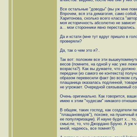
Все остальные "доводы" (вы уж мне пове
Впрочем, вся эта демагогия, само собой
Харитонова, сколько всего класса "авто
моя историчность абсолютно не зависит 
а... мои сторонники явно перестарались.
Да и кстати (мне тут вдруг пришло в гол
проверяли?
Да, так о чем это я?..
Так вот: положим все эти вышеупомяну
весов (помните, на одной у нас уже лежи
возраста?). Как вы думаете, что должно
передачи (из самого ее контекста) пол
образом перевесили факт (во всяком слу
плащаница оказалась подлинной, товари
не угрожает. Очередной связываемый со м
Очень оригинально. Как говорится, ваши
имею к этим "чудесам" никакого отношен
В общем, таких господ, как создатели п
"плащановедов"), похоже, на пушечный в
ее популяризации). И науке будет х... то
смысле, то, что Джордано Бруно. А уж ч
мной, надеюсь, все помнят?).