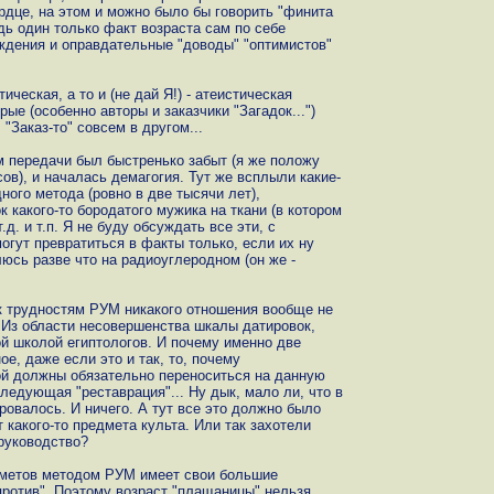
рдце, на этом и можно было бы говорить "финита
дь один только факт возраста сам по себе
уждения и оправдательные "доводы" "оптимистов"
ическая, а то и (не дай Я!) - атеистическая
ые (особенно авторы и заказчики "Загадок...")
 "Заказ-то" совсем в другом...
передачи был быстренько забыт (я же положу
ов), и началась демагогия. Тут же всплыли какие-
ного метода (ровно в две тысячи лет),
к какого-то бородатого мужика на ткани (в котором
.д. и т.п. Я не буду обсуждать все эти, с
могут превратиться в факты только, если их ну
юсь разве что на радиоуглеродном (он же -
 к трудностям РУМ никакого отношения вообще не
. Из области несовершенства шкалы датировок,
ой школой египтологов. И почему именно две
е, даже если это и так, то, почему
ой должны обязательно переноситься на данную
следующая "реставрация"... Ну дык, мало ли, что в
ровалось. И ничего. А тут все это должно было
 какого-то предмета культа. Или так захотели
руководство?
дметов методом РУМ имеет свои большие
"против". Поэтому возраст "плащаницы" нельзя