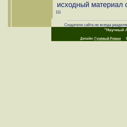
исходный материал с
111
Создатели сайта не всегда разделя
"Научный А
Дизайн:
Гунявый Роман
Пр