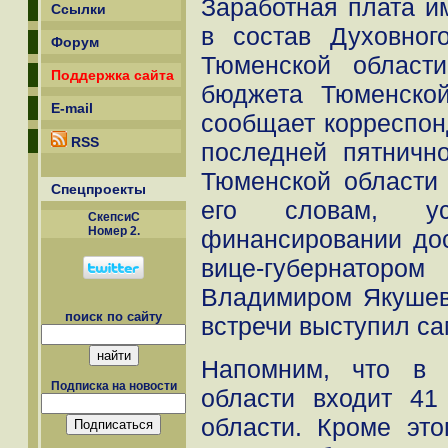
Заработная плата и
Ссылки
в состав Духовног
Форум
Тюменской области
Поддержка сайта
бюджета Тюменской
E-mail
сообщает корреспон
RSS
последней пятничн
Тюменской области
Спецпроекты
его словам, у
СкепсиС
Номер 2.
финансировании дос
вице-губернатор
Владимиром Якушев
поиск по сайту
встречи выступил са
Напомним, что в 
Подписка на новости
области входит 4
области. Кроме это