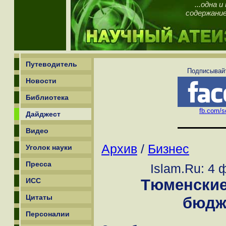
...одна 
содержани
Путеводитель
Подписывайт
Новости
Библиотека
fb.com/sc
Дайджест
Видео
Архив
/
Бизнес
Уголок науки
Пресса
Islam.Ru: 4 
Тюменские
ИСС
Цитаты
бюдж
Персоналии