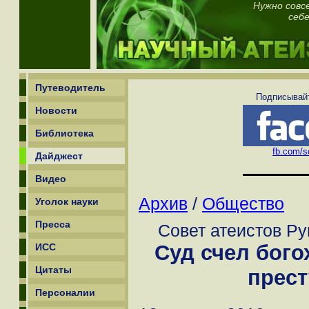
Нужно совс
себе
Путеводитель
Подписывайт
Новости
Библиотека
fb.com/sc
Дайджест
Видео
Архив
/
Общество
Уголок науки
Пресса
Совет атеистов Ру
Суд счел бог
ИСС
Цитаты
прес
Персоналии