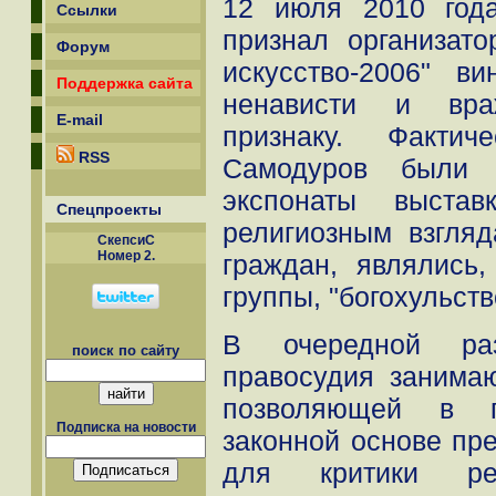
12 июля 2010 год
Ссылки
признал организато
Форум
искусство-2006" в
Поддержка сайта
ненависти и вра
E-mail
признаку. Факт
RSS
Самодуров были 
экспонаты выстав
Спецпроекты
религиозным взгля
СкепсиС
Номер 2.
граждан, являлись
группы, "богохульств
В очередной раз
поиск по сайту
правосудия занима
позволяющей в п
Подписка на новости
законной основе пр
для критики ре