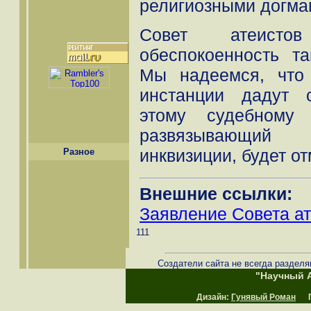
религиозными догма
Совет атеисто
обеспокоенность т
Мы надеемся, что
инстанции дадут 
этому судебному 
развязывающий
инквизиции, будет о
Разное
Внешние ссылки:
Заявление Совета ат
111
Создатели сайта не всегда разделя
"Научный А
Дизайн:
Гунявый Роман
Пр