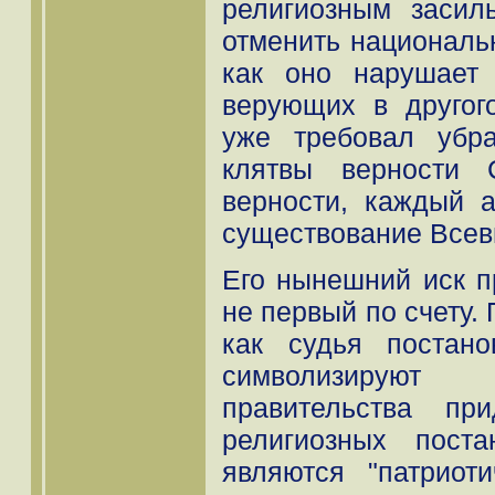
религиозным заси
отменить национальн
как оно нарушает
верующих в другого
уже требовал убр
клятвы верности 
верности, каждый 
существование Всев
Его нынешний иск пр
не первый по счету.
как судья постан
символизируют 
правительства при
религиозных пост
являются "патриот