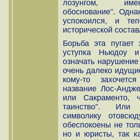
лозунгом, име
обоснование". Одна
успокоился, и те
исторической соста
Борьба эта пугает 
уступка Ньюдоу и
означать нарушение 
очень далеко идущи
кому-то захочетс
название Лос-Андже
или Сакраменто, ч
таинство". Или 
символику отовсюд
обеспокоены не тол
но и юристы, так к