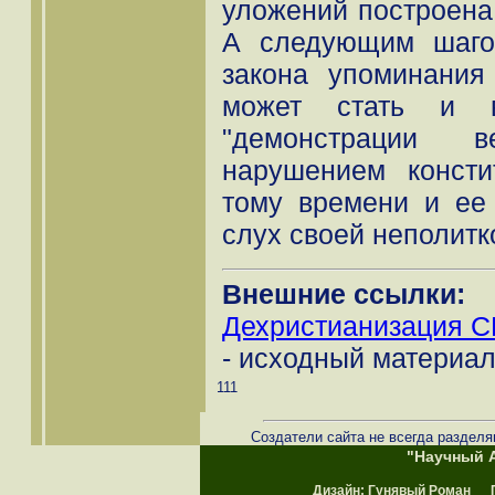
уложений построена
А следующим шаго
закона упоминания
может стать и в
"демонстрации 
нарушением консти
тому времени и ее 
слух своей неполитк
Внешние ссылки:
Дехристианизация С
- исходный материал
111
Создатели сайта не всегда разделя
"Научный А
Дизайн:
Гунявый Роман
Пр