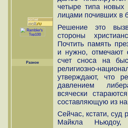
четыре типа новых
лицами почивших в б
Решение это вызв
стороны христиан
Почтить память пре
и нужно, отмечают 
счет сноса на бы
Разное
религиозно-национа
утверждают, что р
давлением либера
всячески стараютс
составляющую из на
Сейчас, кстати, суд 
Майкла Ньюдоу,