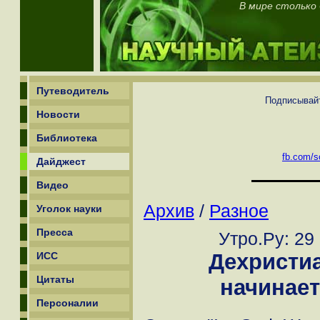
В мире столько
Путеводитель
Подписывайт
Новости
Библиотека
fb.com/sc
Дайджест
Видео
Архив
/
Разное
Уголок науки
Пресса
Утро.Ру: 29
Дехристи
ИСС
Цитаты
начинает
Персоналии