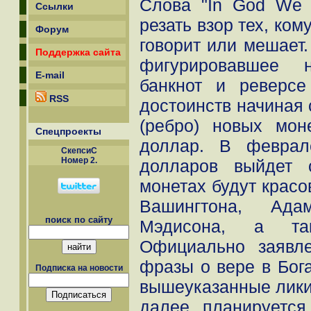
Слова "In God We T
Ссылки
резать взор тех, ком
Форум
говорит или мешает.
Поддержка сайта
фигурировавшее 
E-mail
банкнот и реверс
RSS
достоинств начиная с
(ребро) новых мон
Спецпроекты
доллар. В феврал
СкепсиС
Номер 2.
долларов выйдет 
монетах будут красо
Вашингтона, Ад
поиск по сайту
Мэдисона, а та
Официально заявл
фразы о вере в Бога
Подписка на новости
вышеуказанные лики 
далее планируется