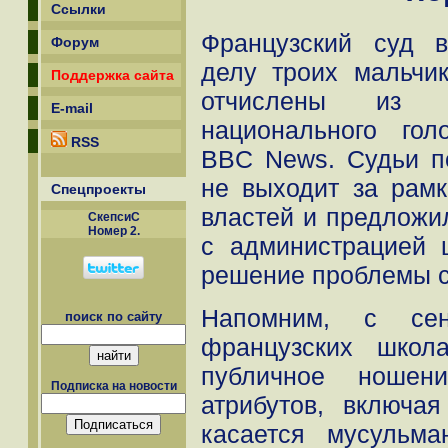
Ссылки
Французский суд 
Форум
делу троих мальчик
Поддержка сайта
отчислены из
E-mail
национального гол
RSS
BBC News. Судьи по
не выходит за рам
Спецпроекты
властей и предложи
СкепсиС
Номер 2.
с администрацией 
решение проблемы су
Напомним, с се
поиск по сайту
французских школ
публичное ношен
Подписка на новости
атрибутов, включа
касается мусульма