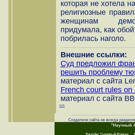
которая не хотела н
религиозные прави
женщинам демон
придумала, как обойт
побрилась наголо.
Внешние ссылки:
Суд предложил фра
решить проблему тю
материал с сайта Le
French court rules on
материал с сайта B
111
Создатели сайта не всегда разделя
"Научный А
Дизайн:
Гунявый Роман
Пр