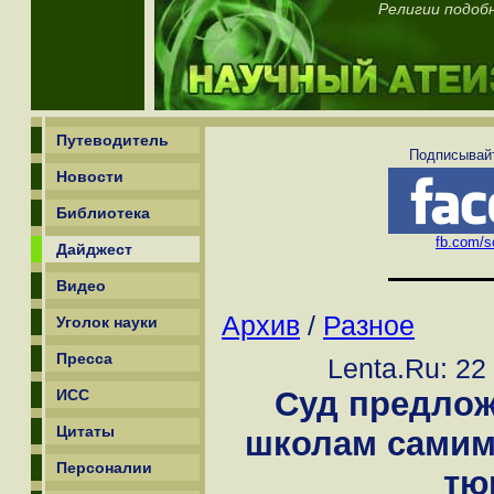
Религии подоб
Путеводитель
Подписывайт
Новости
Библиотека
fb.com/sc
Дайджест
Видео
Архив
/
Разное
Уголок науки
Пресса
Lenta.Ru: 22
Суд предло
ИСС
Цитаты
школам самим
Персоналии
тю