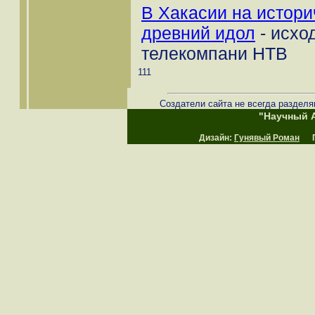
В Хакасии на истор
древний идол
- исхо
телекомпани НТВ
111
Создатели сайта не всегда разделя
"Научный А
Дизайн:
Гунявый Роман
Пр