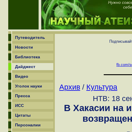
Нужно совс
себе
Путеводитель
Подписывайт
Новости
Библиотека
fb.com/sc
Дайджест
Видео
Архив
/
Культура
Уголок науки
Пресса
НТВ: 18 се
В Хакасии на 
ИСС
Цитаты
возвращен
Персоналии