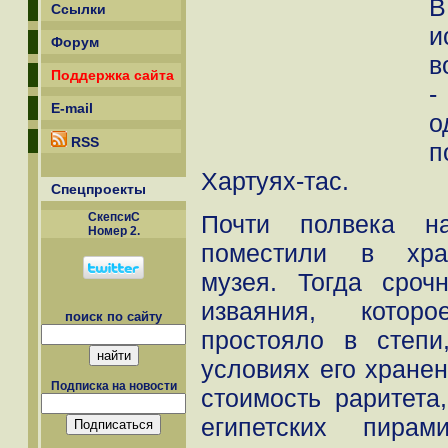
В
Ссылки
и
Форум
в
Поддержка сайта
-
E-mail
RSS
п
Хартуях-тас.
Спецпроекты
Почти полвека н
СкепсиС
Номер 2.
поместили в хран
музея. Тогда сроч
изваяния, котор
поиск по сайту
простояло в степи
условиях его хран
Подписка на новости
стоимость раритета
египетских пирам