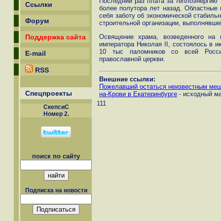
Последний раз плата за теплоэнергию 
Ссылки
более полутора лет назад. Областные в
себя заботу об экономической стабильн
Форум
строительной организации, выполнявше
Освящение храма, возведенного на 
Поддержка сайта
императора Николая II, состоялось в и
10 тыс паломников со всей Росси
E-mail
православной церкви.
RSS
Внешние ссылки:
Пожелавший остаться неизвестным мец
Спецпроекты
на-Крови в Екатеринбурге
- исходный м
111
СкепсиС
Номер 2.
поиск по сайту
Подписка на новости