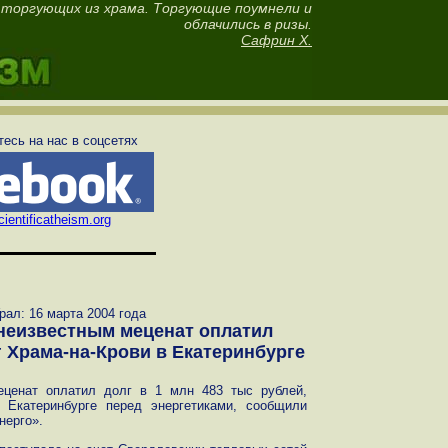
 торгующих из храма. Торгующие поумнели и
облачились в ризы.
Сафрин Х.
есь на нас в соцсетях
ientificatheism.org
ал: 16 марта 2004 года
неизвестным меценат оплатил
Храма-на-Крови в Екатеринбурге
еценат оплатил долг в 1 млн 483 тыс рублей,
 Екатеринбурге перед энергетиками, сообщили
нерго».