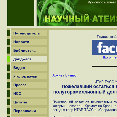
Христос изгнал
Путеводитель
Подписывайт
Новости
Библиотека
fb.com/sc
Дайджест
Видео
Архив
/
Бизнес
Уголок науки
ИТАР-ТАСС Ур
Пресса
Пожелавший остаться 
полуторамиллионный долг 
ИСС
Цитаты
Пожелавший остаться неизвестным м
который накоплен Храмом-на-Крови в
сегодня корр.ИТАР-ТАСС в «Свердловэ
Персоналии