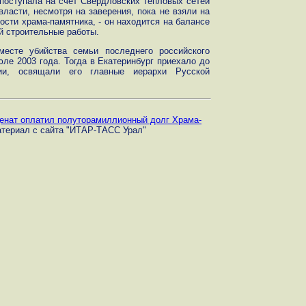
поступала на счет Свердловских тепловых сетей
ласти, несмотря на заверения, пока не взяли на
ости храма-памятника, - он находится на балансе
й строительные работы.
месте убийства семьи последнего российского
юле 2003 года. Тогда в Екатеринбург приехало до
и, освящали его главные иерархи Русской
енат оплатил полуторамиллионный долг Храма-
атериал с сайта "ИТАР-ТАСС Урал"